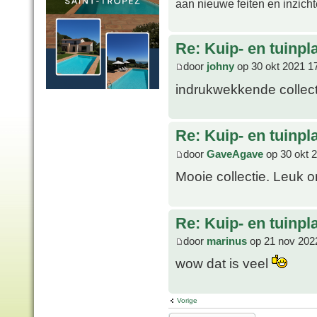
aan nieuwe feiten en inzich
Re: Kuip- en tuinpl
door
johny
op 30 okt 2021 1
indrukwekkende collec
Re: Kuip- en tuinpl
door
GaveAgave
op 30 okt 
Mooie collectie. Leuk o
Re: Kuip- en tuinpl
door
marinus
op 21 nov 202
wow dat is veel
Vorige