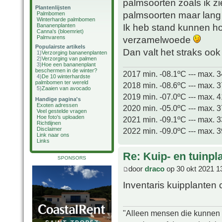
palmsoorten zoals ik z
Plantenlijsten
palmsoorten maar lang 
Palmbomen
Winterharde palmbomen
Ik heb stand kunnen h
Bananenplanten
Canna's (bloemriet)
Palmvarens
verzamelwoede
Populairste artikels
Dan valt het straks ook
1)
Verzorging bananenplanten
2)
Verzorging van palmen
3)
Hoe een bananenplant
beschermen in de winter?
2017 min. -08.1ºC --- max. 
4)
De 10 winterhardste
palmbomen ter wereld
2018 min. -08.6ºC --- max. 
5)
Zaaien van avocado
2019 min. -07.0ºC --- max. 
Handige pagina's
Exoten adressen
2020 min. -05.0ºC --- max. 
Veel gestelde vragen
Hoe foto's uploaden
2021 min. -09.1ºC --- max. 
Richtlijnen
Disclaimer
2022 min. -09.0ºC --- max. 
Link naar ons
Links
Re: Kuip- en tuinpl
SPONSORS
door
draco
op 30 okt 2021 1
Inventaris kuipplanten c
"Alleen mensen die kunnen tw