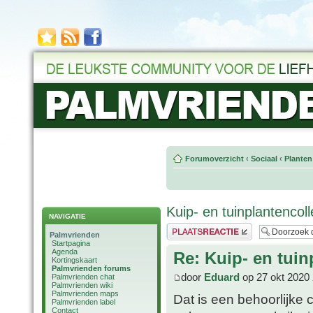
Forumoverzicht
‹
Sociaal
‹
Planten
Kuip- en tuinplantencol
NAVIGATIE
Plaats een reactie
Palmvrienden
Startpagina
Agenda
Re: Kuip- en tuin
Kortingskaart
Palmvrienden forums
door
Eduard
op 27 okt 2020 
Palmvrienden chat
Palmvrienden wiki
Palmvrienden maps
Dat is een behoorlijke c
Palmvrienden label
Contact