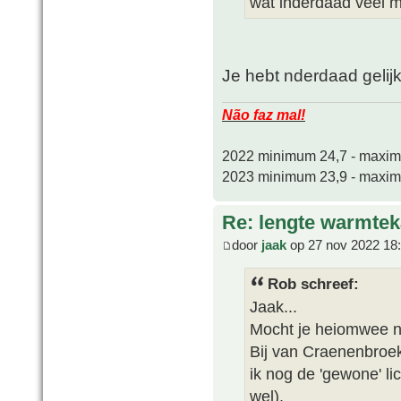
wat inderdaad veel me
Je hebt nderdaad gelij
Não faz mal!
2022 minimum 24,7 - maxi
2023 minimum 23,9 - maxi
Re: lengte warmtek
door
jaak
op 27 nov 2022 18
Rob schreef:
Jaak...
Mocht je heiomwee n
Bij van Craenenbroe
ik nog de 'gewone' li
wel).