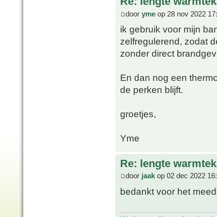
Re: lengte warmtek
door
yme
op 28 nov 2022 17
ik gebruik voor mijn b
zelfregulerend, zodat 
zonder direct brandgev
En dan nog een thermo
de perken blijft.
groetjes,
Yme
Re: lengte warmtek
door
jaak
op 02 dec 2022 16
bedankt voor het meed