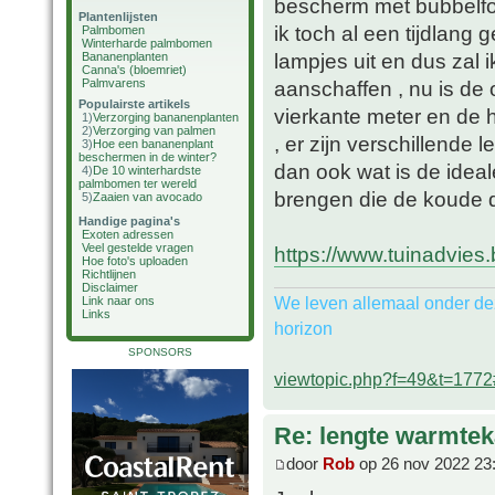
bescherm met bubbelfol
Plantenlijsten
ik toch al een tijdlang 
Palmbomen
Winterharde palmbomen
lampjes uit en dus zal 
Bananenplanten
Canna's (bloemriet)
Palmvarens
aanschaffen , nu is d
Populairste artikels
vierkante meter en de
1)
Verzorging bananenplanten
2)
Verzorging van palmen
, er zijn verschillende 
3)
Hoe een bananenplant
beschermen in de winter?
dan ook wat is de idea
4)
De 10 winterhardste
palmbomen ter wereld
brengen die de koude 
5)
Zaaien van avocado
Handige pagina's
Exoten adressen
Veel gestelde vragen
https://www.tuinadvies
Hoe foto's uploaden
Richtlijnen
Disclaimer
We leven allemaal onder de
Link naar ons
Links
horizon
SPONSORS
viewtopic.php?f=49&t=177
Re: lengte warmtek
door
Rob
op 26 nov 2022 23