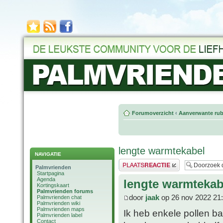
Forumoverzicht
‹
Aanverwante rub
lengte warmtekabel
NAVIGATIE
Plaats een reactie
Palmvrienden
Startpagina
Agenda
lengte warmtekab
Kortingskaart
Palmvrienden forums
door
jaak
op 26 nov 2022 21
Palmvrienden chat
Palmvrienden wiki
Palmvrienden maps
Ik heb enkele pollen ba
Palmvrienden label
Contact