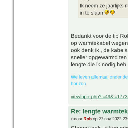
Ik neem ze jaarlijks 
in te slaan
Bedankt voor de tip Ro
op warmtekabel wegens 
ook denk ik , de kabel
sneller opgewarmd ten o
lengte die ik nodig heb
We leven allemaal onder de
horizon
viewtopic.php?f=49&t=177
Re: lengte warmtek
door
Rob
op 27 nov 2022 23
Cheers jaak, je kan gew