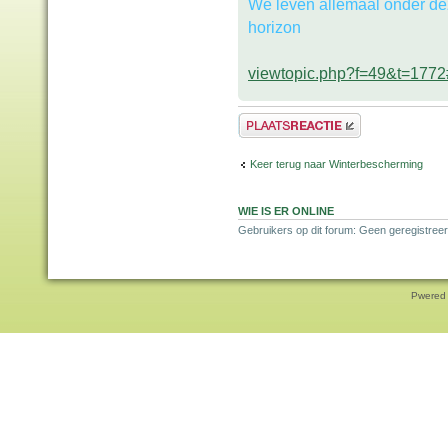
We leven allemaal onder de
horizon
viewtopic.php?f=49&t=177
Plaats een reactie
Keer terug naar Winterbescherming
WIE IS ER ONLINE
Gebruikers op dit forum: Geen geregistreer
Pwered