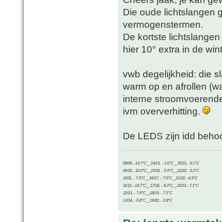
Die oude lichtslangen g
vermogenstermen.
De kortste lichtslange
hier 10° extra in de wint
vwb degelijkheid: die s
warm op en afrollen (wa
interne stroomvoerende
ivm oververhitting.
De LEDS zijn idd behoorl
08/09, -14.7°C__14/15, - 3.6°C__20/21, -9.1°C
09/10, -10.0°C__15/16, - 5.9°C__21/22, -5.2°C
10/11, - 7.9°C__16/17, - 7.9°C__21/22, -6.9°C
11/12, -14.7°C__17/18, - 8.3°C__22/23, -7.1°C
12/13, - 7.9°C__18/19, - 7.5°C
13/14, - 0.8°C__19/20, - 2.8°C