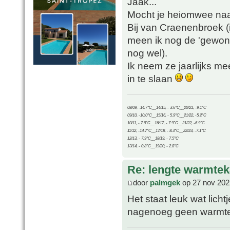
Jaak...
Mocht je heiomwee naa
Bij van Craenenbroek 
meen ik nog de 'gewone'
nog wel).
Ik neem ze jaarlijks me
in te slaan
08/09, -14.7°C__14/15, - 3.6°C__20/21, -9.1°C
09/10, -10.0°C__15/16, - 5.9°C__21/22, -5.2°C
10/11, - 7.9°C__16/17, - 7.9°C__21/22, -6.9°C
11/12, -14.7°C__17/18, - 8.3°C__22/23, -7.1°C
12/13, - 7.9°C__18/19, - 7.5°C
13/14, - 0.8°C__19/20, - 2.8°C
Re: lengte warmtek
door
palmgek
op 27 nov 202
Het staat leuk wat lich
nagenoeg geen warmt