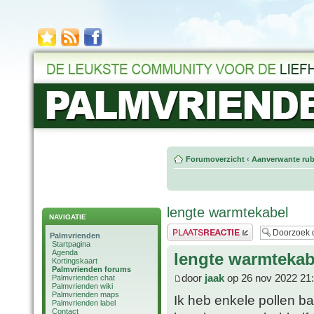
Forumoverzicht
‹
Aanverwante rub
lengte warmtekabel
NAVIGATIE
Plaats een reactie
Palmvrienden
Startpagina
Agenda
lengte warmtekab
Kortingskaart
Palmvrienden forums
door
jaak
op 26 nov 2022 21
Palmvrienden chat
Palmvrienden wiki
Palmvrienden maps
Ik heb enkele pollen ba
Palmvrienden label
Contact