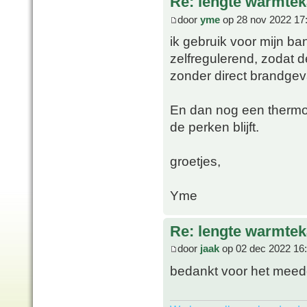
Re: lengte warmtek
door
yme
op 28 nov 2022 17
ik gebruik voor mijn b
zelfregulerend, zodat 
zonder direct brandgev
En dan nog een thermo
de perken blijft.
groetjes,
Yme
Re: lengte warmtek
door
jaak
op 02 dec 2022 16
bedankt voor het meed