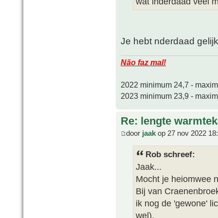
wat inderdaad veel me
Je hebt nderdaad gelij
Não faz mal!
2022 minimum 24,7 - maxi
2023 minimum 23,9 - maxi
Re: lengte warmtek
door
jaak
op 27 nov 2022 18
Rob schreef:
Jaak...
Mocht je heiomwee n
Bij van Craenenbroe
ik nog de 'gewone' li
wel).