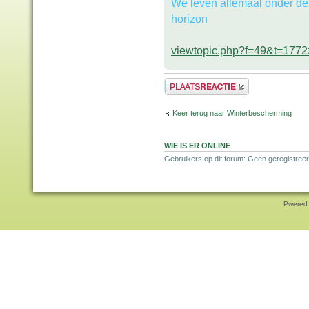
We leven allemaal onder de
horizon
viewtopic.php?f=49&t=177
Plaats een reactie
Keer terug naar Winterbescherming
WIE IS ER ONLINE
Gebruikers op dit forum: Geen geregistreer
Pwered