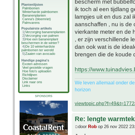
bescherm met bubbelfol
Plantenlijsten
ik toch al een tijdlang 
Palmbomen
Winterharde palmbomen
lampjes uit en dus zal 
Bananenplanten
Canna's (bloemriet)
Palmvarens
aanschaffen , nu is d
Populairste artikels
vierkante meter en de
1)
Verzorging bananenplanten
2)
Verzorging van palmen
, er zijn verschillende 
3)
Hoe een bananenplant
beschermen in de winter?
dan ook wat is de idea
4)
De 10 winterhardste
palmbomen ter wereld
brengen die de koude 
5)
Zaaien van avocado
Handige pagina's
Exoten adressen
Veel gestelde vragen
https://www.tuinadvies
Hoe foto's uploaden
Richtlijnen
Disclaimer
We leven allemaal onder de
Link naar ons
Links
horizon
SPONSORS
viewtopic.php?f=49&t=177
Re: lengte warmtek
door
Rob
op 26 nov 2022 23