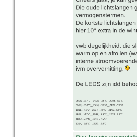
Die oude lichtslangen g
vermogenstermen.
De kortste lichtslange
hier 10° extra in de wint
vwb degelijkheid: die s
warm op en afrollen (wa
interne stroomvoerende
ivm oververhitting.
De LEDS zijn idd behoorl
08/09, -14.7°C__14/15, - 3.6°C__20/21, -9.1°C
09/10, -10.0°C__15/16, - 5.9°C__21/22, -5.2°C
10/11, - 7.9°C__16/17, - 7.9°C__21/22, -6.9°C
11/12, -14.7°C__17/18, - 8.3°C__22/23, -7.1°C
12/13, - 7.9°C__18/19, - 7.5°C
13/14, - 0.8°C__19/20, - 2.8°C