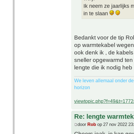
Ik neem ze jaarlijks 
in te slaan
Bedankt voor de tip Ro
op warmtekabel wegens 
ook denk ik , de kabel
sneller opgewarmd ten o
lengte die ik nodig heb
We leven allemaal onder de
horizon
viewtopic.php?f=49&t=177
Re: lengte warmtek
door
Rob
op 27 nov 2022 23
Cheers jaak, je kan gew