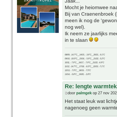
Jaak...
Mocht je heiomwee naa
Bij van Craenenbroek 
meen ik nog de 'gewone'
nog wel).
Ik neem ze jaarlijks me
in te slaan
08/09, -14.7°C__14/15, - 3.6°C__20/21, -9.1°C
09/10, -10.0°C__15/16, - 5.9°C__21/22, -5.2°C
10/11, - 7.9°C__16/17, - 7.9°C__21/22, -6.9°C
11/12, -14.7°C__17/18, - 8.3°C__22/23, -7.1°C
12/13, - 7.9°C__18/19, - 7.5°C
13/14, - 0.8°C__19/20, - 2.8°C
Re: lengte warmtek
door
palmgek
op 27 nov 202
Het staat leuk wat lich
nagenoeg geen warmt