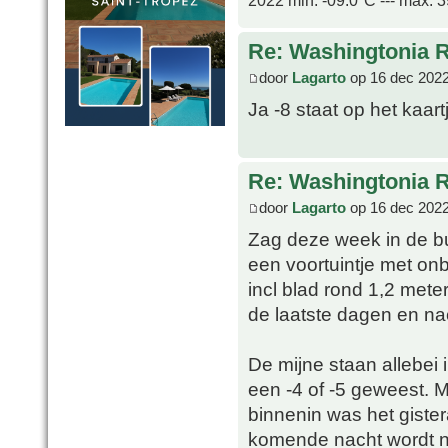
2022 min. -09.0ºC --- max. 
Re: Washingtonia 
door
Lagarto
op 16 dec 2022
Ja -8 staat op het kaart
Re: Washingtonia 
door
Lagarto
op 16 dec 2022
Zag deze week in de bu
een voortuintje met on
incl blad rond 1,2 mete
de laatste dagen en na
De mijne staan allebei 
een -4 of -5 geweest. 
binnenin was het giste
komende nacht wordt n