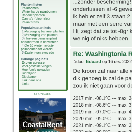
...zonder bescherming!
Plantenlijsten
ondertussen al -6 gewee
Palmbomen
Winterharde palmbomen
ik heb er zelf 3 staan 2
Bananenplanten
Canna's (bloemriet)
Palmvarens
maar met een serre van
Populairste artikels
Hij zegt dat ze tot -8g
1)
Verzorging bananenplanten
2)
Verzorging van palmen
weinig of niks hebben.
3)
Hoe een bananenplant
beschermen in de winter?
4)
De 10 winterhardste
palmbomen ter wereld
Re: Washingtonia 
5)
Zaaien van avocado
Handige pagina's
door
Eduard
op 16 dec 2022
Exoten adressen
Veel gestelde vragen
De kroon zal naar alle 
Hoe foto's uploaden
Richtlijnen
dik genoeg is zal de pa
Disclaimer
Link naar ons
Links
zou ik niet gaan voor d
SPONSORS
2017 min. -08.1ºC --- max. 
2018 min. -08.6ºC --- max. 
2019 min. -07.0ºC --- max. 
2020 min. -05.0ºC --- max. 
2021 min. -09.1ºC --- max. 