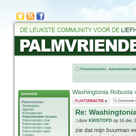
Forumoverzicht
‹
Aanverwante rub
Washingtonia Robusta 
NAVIGATIE
Plaats een reactie
Palmvrienden
Startpagina
Agenda
Re: Washingtoni
Kortingskaart
Palmvrienden forums
door
KRISTOFD
op 16 dec 
Palmvrienden chat
Palmvrienden wiki
Palmvrienden maps
zie dat mijn buurman e
Palmvrienden label
Contact