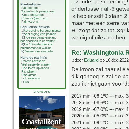
...zonder bescherming!
Plantenlijsten
ondertussen al -6 gewee
Palmbomen
Winterharde palmbomen
ik heb er zelf 3 staan 2
Bananenplanten
Canna's (bloemriet)
Palmvarens
maar met een serre van
Populairste artikels
Hij zegt dat ze tot -8g
1)
Verzorging bananenplanten
2)
Verzorging van palmen
weinig of niks hebben.
3)
Hoe een bananenplant
beschermen in de winter?
4)
De 10 winterhardste
palmbomen ter wereld
Re: Washingtonia 
5)
Zaaien van avocado
Handige pagina's
door
Eduard
op 16 dec 2022
Exoten adressen
Veel gestelde vragen
De kroon zal naar alle 
Hoe foto's uploaden
Richtlijnen
dik genoeg is zal de pa
Disclaimer
Link naar ons
Links
zou ik niet gaan voor d
SPONSORS
2017 min. -08.1ºC --- max. 
2018 min. -08.6ºC --- max. 
2019 min. -07.0ºC --- max. 
2020 min. -05.0ºC --- max. 
2021 min. -09.1ºC --- max. 