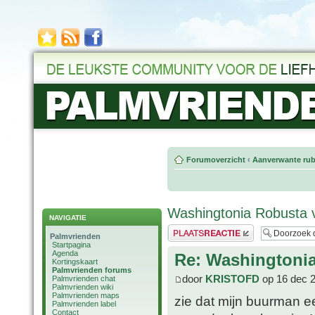
Forumoverzicht
‹
Aanverwante rub
Washingtonia Robusta 
NAVIGATIE
Plaats een reactie
Palmvrienden
Startpagina
Agenda
Re: Washingtoni
Kortingskaart
Palmvrienden forums
door
KRISTOFD
op 16 dec 
Palmvrienden chat
Palmvrienden wiki
Palmvrienden maps
zie dat mijn buurman e
Palmvrienden label
Contact