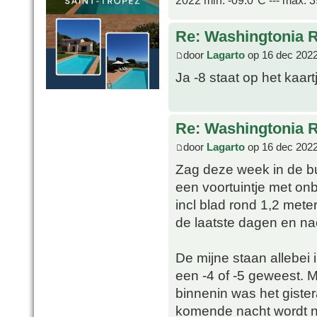
2022 min. -09.0ºC --- max. 
Re: Washingtonia 
door
Lagarto
op 16 dec 2022
Ja -8 staat op het kaart
Re: Washingtonia 
door
Lagarto
op 16 dec 2022
Zag deze week in de bu
een voortuintje met on
incl blad rond 1,2 mete
de laatste dagen en na
De mijne staan allebei 
een -4 of -5 geweest. 
binnenin was het giste
komende nacht wordt n