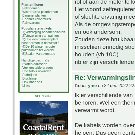
rol of aan de meter te 
Plantenlijsten
Het woord zelfreguleren
Palmbomen
Winterharde palmbomen
of slechte ervaring mee
Bananenplanten
Canna's (bloemriet)
Palmvarens
Als de omgevingstempe
Populairste artikels
en ook andersom.
1)
Verzorging bananenplanten
2)
Verzorging van palmen
Zouden deze bruikbaar 
3)
Hoe een bananenplant
beschermen in de winter?
misschien onnodig str
4)
De 10 winterhardste
palmbomen ter wereld
houden (vb 10C).
5)
Zaaien van avocado
Handige pagina's
nb er zijn verschillende
Exoten adressen
Veel gestelde vragen
Hoe foto's uploaden
Richtlijnen
Re: Verwarmingsli
Disclaimer
Link naar ons
door
yme
op 22 dec 2022 22
Links
Ik er verschillende van
SPONSORS
behoren. Wel een therm
verwarmt wordt.
De kabels worden over
helpen. Dus geen conta