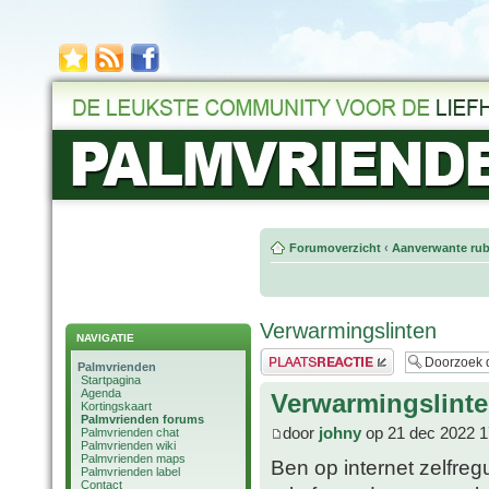
Forumoverzicht
‹
Aanverwante rub
Verwarmingslinten
NAVIGATIE
Plaats een reactie
Palmvrienden
Startpagina
Agenda
Verwarmingslint
Kortingskaart
Palmvrienden forums
door
johny
op 21 dec 2022 1
Palmvrienden chat
Palmvrienden wiki
Palmvrienden maps
Ben op internet zelfre
Palmvrienden label
Contact