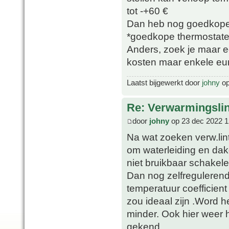
tot -+60 €
Dan heb nog goedkope c
*goedkope thermostate
Anders, zoek je maar e
kosten maar enkele eu
Laatst bijgewerkt door
johny
op
Re: Verwarmingsli
door
johny
op 23 dec 2022 1
Na wat zoeken verw.li
om waterleiding en dakgo
niet bruikbaar schakele
Dan nog zelfreguleren
temperatuur coefficie
zou ideaal zijn .Word
minder. Ook hier weer 
gekend