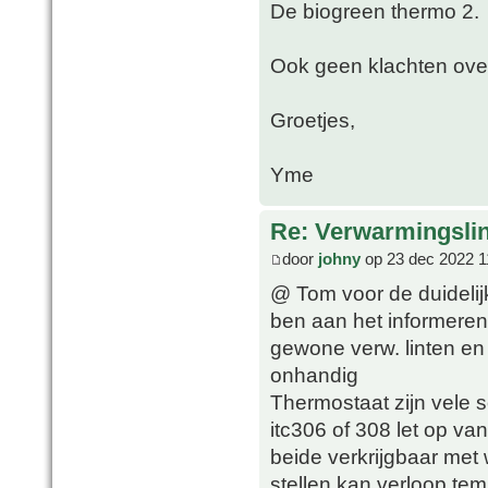
De biogreen thermo 2.
Ook geen klachten over
Groetjes,
Yme
Re: Verwarmingsli
door
johny
op 23 dec 2022 1
@ Tom voor de duidelij
ben aan het informeren 
gewone verw. linten en d
onhandig
Thermostaat zijn vele so
itc306 of 308 let op van
beide verkrijgbaar met w
stellen kan verloop te