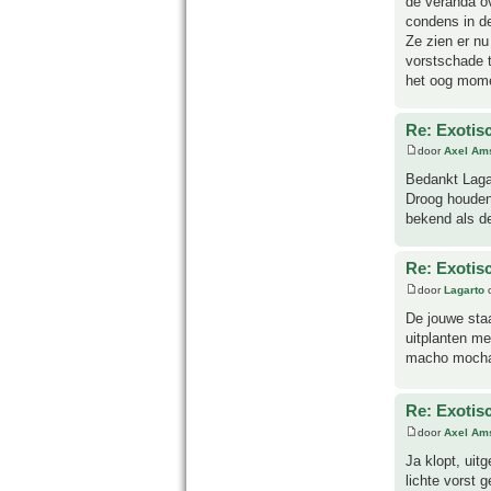
de veranda ov
condens in de
Ze zien er nu
vorstschade t
het oog mome
Re: Exotis
door
Axel Am
Bedankt Lagar
Droog houden 
bekend als d
Re: Exotis
door
Lagarto
o
De jouwe staa
uitplanten met
macho mocha 
Re: Exotis
door
Axel Am
Ja klopt, uit
lichte vorst 