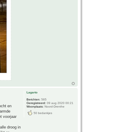
Lagarto
Berichten:
565
Geregistreerd:
09 aug 2020 00:21
ocht en
Woonplaats:
Noord-Drenthe
warmde
50 bedankjes
t voorjaar
alle droog in