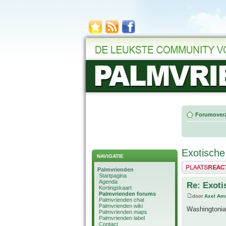
Forumoverz
Exotische
NAVIGATIE
Plaats een reactie
Palmvrienden
Startpagina
Agenda
Re: Exoti
Kortingskaart
Palmvrienden forums
door
Axel Am
Palmvrienden chat
Palmvrienden wiki
Washingtonia’
Palmvrienden maps
Palmvrienden label
Contact