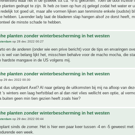
erwinterd waar het in de ijsweek tot ca. -9 is gekomen. Toen de dooi inzette li
 planten gedrupt te zijn. Ik heb ze toen op hun zij gelegd zodat het water er u
 redelijk tot goed uit, maar alle vormen lijken aan tenminste enkele (oudste) b
e hebben. Lavender lady laat de bladeren slap hangen alsof ze dorst heeft, ma
nteel de minste schade te hebben.
che planten zonder winterbescherming in het westen
sterdam
op 28 dec 2022 00:27
to en de anderen (onder wie een prive bericht) voor de tips en ervaringen o
is wel van belang lijkt het, misschien behalve voor de macho mocha, die sta
e hardste mangave in de US volgens mij.
che planten zonder winterbescherming in het westen
p 29 dec 2022 00:30
t dus uitgeplant Axel? Al naar gelang de uitkomsten bij mij na afloop van deze
 's winters een laag herfstblad en al dan niet vlies wellicht een optie, al verm
buiten geen min tien gezien heeft zoals hier?
che planten zonder winterbescherming in het westen
sterdam
op 29 dec 2022 00:44
geplant sinds de zomer. Het is hier een paar keer tussen -4 en -5 geweest met
gedurende een week.