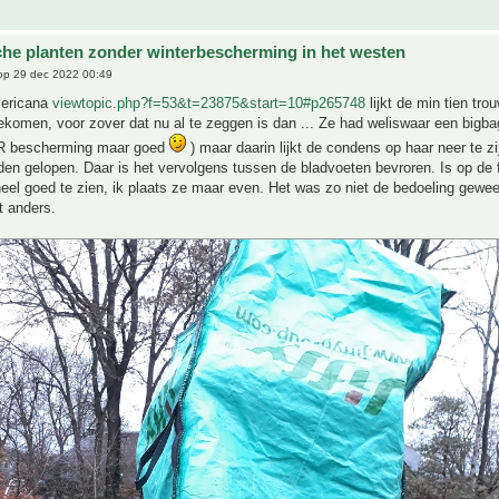
che planten zonder winterbescherming in het westen
p 29 dec 2022 00:49
mericana
viewtopic.php?f=53&t=23875&start=10#p265748
lijkt de min tien tro
gekomen, voor zover dat nu al te zeggen is dan ... Ze had weliswaar een bigbag 
 bescherming maar goed
) maar daarin lijkt de condens op haar neer te z
en gelopen. Daar is het vervolgens tussen de bladvoeten bevroren. Is op de f
 heel goed te zien, ik plaats ze maar even. Het was zo niet de bedoeling gewe
t anders.