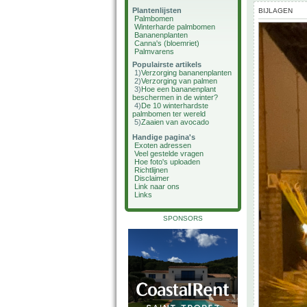
Plantenlijsten
BIJLAGEN
Palmbomen
Winterharde palmbomen
Bananenplanten
Canna's (bloemriet)
Palmvarens
Populairste artikels
1)
Verzorging bananenplanten
2)
Verzorging van palmen
3)
Hoe een bananenplant
beschermen in de winter?
4)
De 10 winterhardste
palmbomen ter wereld
5)
Zaaien van avocado
Handige pagina's
Exoten adressen
Veel gestelde vragen
Hoe foto's uploaden
Richtlijnen
Disclaimer
Link naar ons
Links
SPONSORS