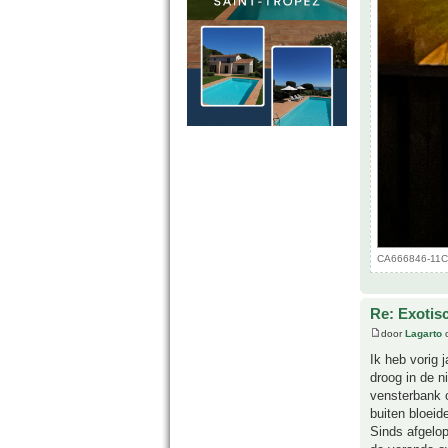
CA666846-11C6
Re: Exotis
door
Lagarto
o
Ik heb vorig
droog in de n
vensterbank o
buiten bloeid
Sinds afgelop