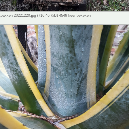
tpakken 20221220.jpg (716.46 KiB) 4549 keer bekeken