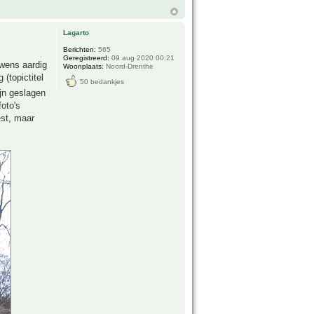
Lagarto
Berichten:
565
Geregistreerd:
09 aug 2020 00:21
uwens aardig
Woonplaats:
Noord-Drenthe
(topictitel
50 bedankjes
ijn geslagen
oto's
est, maar