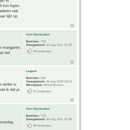
jkt er
it kon lopen.
laderen wat
ar lijkt op
Axel Amsterdam
Berichten:
725
Geregistreerd:
30 aug 2011 22:38
ver mangaves.
38 bedankjes
at wel
Lagarto
Berichten:
565
Geregistreerd:
09 aug 2020 00:21
 winter is
Woonplaats:
Noord-Drenthe
oed ik dat je
50 bedankjes
Axel Amsterdam
Berichten:
725
Geregistreerd:
30 aug 2011 22:38
 overdag
38 bedankjes