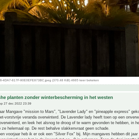
-4DA7-817F-90E0EFE873BC.jpeg (370.48 KiB) 4665 keer bekeken
che planten zonder winterbescherming in het westen
p 27 dec 2022 23:39
 jaar Mangave "mission to Mars", "Lavender Lady" en "pineapple express" gek
iet-vorstvrije veranda overwinterd. De Lavender lady heeft toen op een onver
verwinterd, en leek het alsnog te droog of te warm gevonden te hebben, in he
e ze helemaal op. De rest behalve slakkenvraat geen schade.
en voorjaar heb ik er ook een "Silver Fox" bij. Mijn mangaves hebben dit jaar 