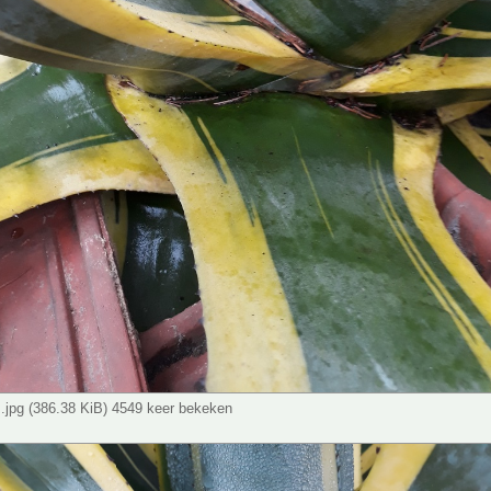
s.jpg (386.38 KiB) 4549 keer bekeken