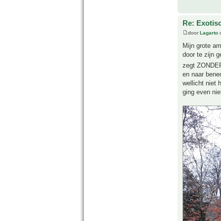
Re: Exotis
door
Lagarto
o
Mijn grote a
door te zijn 
zegt ZONDER
en naar bened
wellicht niet
ging even nie