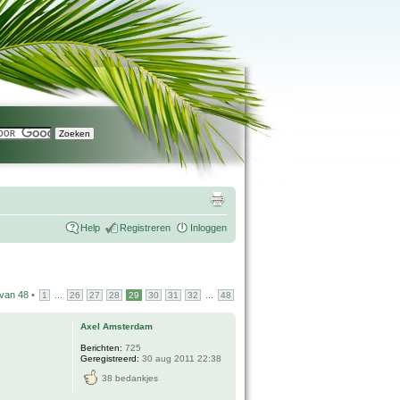
Help
Registreren
Inloggen
van
48
•
...
...
1
26
27
28
29
30
31
32
48
Axel Amsterdam
Berichten:
725
Geregistreerd:
30 aug 2011 22:38
38 bedankjes