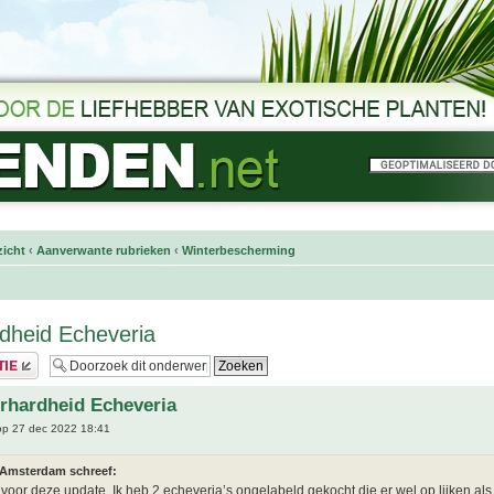
icht
‹
Aanverwante rubrieken
‹
Winterbescherming
dheid Echeveria
rhardheid Echeveria
p 27 dec 2022 18:41
 Amsterdam schreef:
voor deze update. Ik heb 2 echeveria’s ongelabeld gekocht die er wel op lijken als 