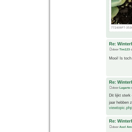
772406F7-3538
Re: Winter
door
Tim123
o
Mooi! Is toch
Re: Winter
door
Lagarto
o
Dit lijkt ster
jaar hebben 
viewtopic.p
Re: Winter
door
Axel Am