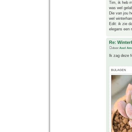
Tim, ik heb m
was wel gelab
Die van jou h
wel winterhar
Edit: ik zie d
elegans een n
Re: Winter
door
Axel Am
Ik zag deze f
BIJLAGEN