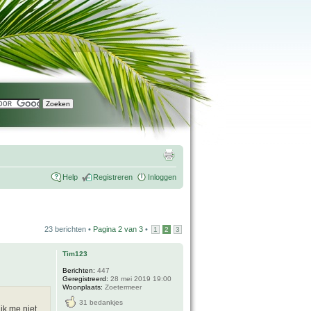
Help
Registreren
Inloggen
23 berichten •
Pagina
2
van
3
•
1
2
3
Tim123
Berichten:
447
Geregistreerd:
28 mei 2019 19:00
Woonplaats:
Zoetermeer
31 bedankjes
ik me niet