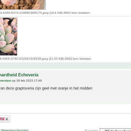
-4A66-B37A-229BBC986C75.jpeg (19.4 KiB) 8683 keer bekeken
-46EE-A76C-E52A6154E636.jpeg (21.05 KiB) 8683 keer bekeken
hardheid Echeveria
sterdam
op 18 feb 2023 17:49
n deze graptoveria zijn geel met oranje in het midden
r Winterbescherming