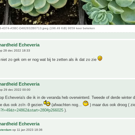
-4374-A5BC-D482832B0713.jpeg (198.49 KiB) 9659 keer bekeken
hardheid Echeveria
p 28 dec 2022 18:33
 niet zo gek om er nog wat bij te zetten als ik dat zo zie
hardheid Echeveria
p 29 dec 2022 00:00
k op Echeveria's die ik in de veranda heb overwinterd. Tweede of derde winter dit
ze dus ook zo'n -9 gezien
(afwachten nog...
) maar dus ook droog ( zi
hp?f=49&t=24862&start=280#p266025
).
hardheid Echeveria
sterdam
op 11 jan 2023 18:36