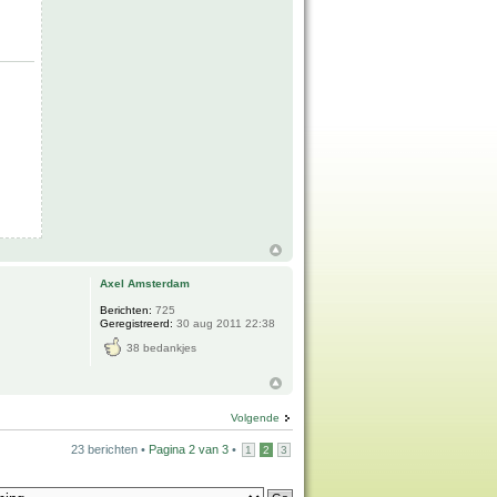
Axel Amsterdam
Berichten:
725
Geregistreerd:
30 aug 2011 22:38
38 bedankjes
Volgende
23 berichten •
Pagina
2
van
3
•
1
2
3