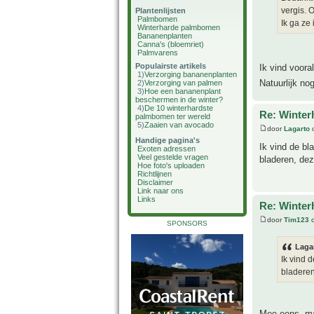
vergis. O
Plantenlijsten
Palmbomen
Ik ga ze 
Winterharde palmbomen
Bananenplanten
Canna's (bloemriet)
Palmvarens
Populairste artikels
Ik vind vooral
1)
Verzorging bananenplanten
Natuurlijk no
2)
Verzorging van palmen
3)
Hoe een bananenplant
beschermen in de winter?
4)
De 10 winterhardste
Re: Winter
palmbomen ter wereld
5)
Zaaien van avocado
door
Lagarto
o
Handige pagina's
Ik vind de bl
Exoten adressen
Veel gestelde vragen
bladeren, dez
Hoe foto's uploaden
Richtlijnen
Disclaimer
Link naar ons
Links
Re: Winter
door
Tim123
o
SPONSORS
Laga
Ik vind 
bladeren
Mee eens, maa