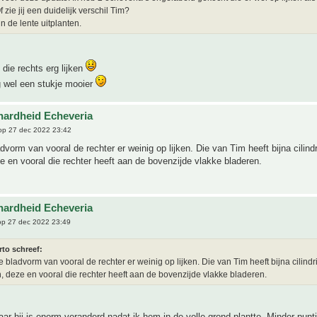
f zie jij een duidelijk verschil Tim?
in de lente uitplanten.
 die rechts erg lijken
g wel een stukje mooier
hardheid Echeveria
p 27 dec 2022 23:42
advorm van vooral de rechter er weinig op lijken. Die van Tim heeft bijna cilind
e en vooral die rechter heeft aan de bovenzijde vlakke bladeren.
hardheid Echeveria
p 27 dec 2022 23:49
rto schreef:
de bladvorm van vooral de rechter er weinig op lijken. Die van Tim heeft bijna cilind
, deze en vooral die rechter heeft aan de bovenzijde vlakke bladeren.
r hij is enorm veranderd nadat ik hem in de volle grond plantte. Minder punt