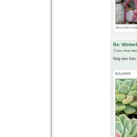
4B11A0E0-C885
Re: Winter
door
Axel Am
Nog een foto
BIJLAGEN