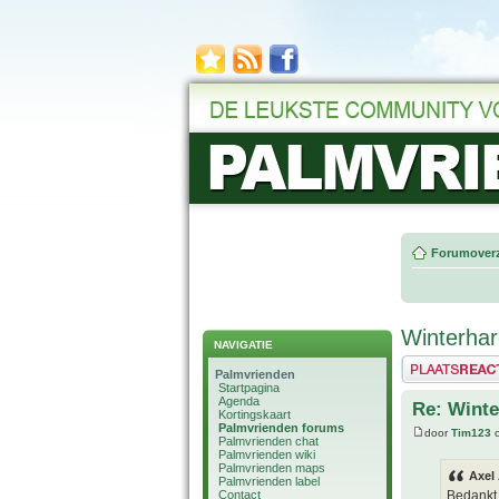
Forumoverz
Winterhar
NAVIGATIE
Plaats een reactie
Palmvrienden
Startpagina
Agenda
Re: Winte
Kortingskaart
Palmvrienden forums
door
Tim123
o
Palmvrienden chat
Palmvrienden wiki
Palmvrienden maps
Axel
Palmvrienden label
Contact
Bedankt 