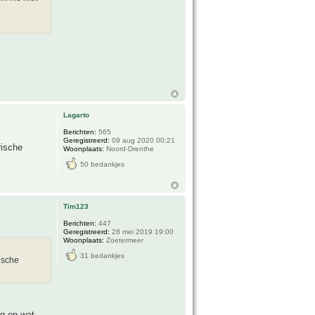
Lagarto
Berichten:
565
Geregistreerd:
09 aug 2020 00:21
rische
Woonplaats:
Noord-Drenthe
50 bedankjes
Tim123
Berichten:
447
Geregistreerd:
28 mei 2019 19:00
Woonplaats:
Zoetermeer
31 bedankjes
rische
ig en wat