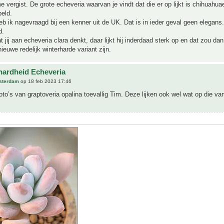
e vergist. De grote echeveria waarvan je vindt dat die er op lijkt is chihuahuae
eld.
eb ik nagevraagd bij een kenner uit de UK. Dat is in ieder geval geen elegans
d.
at jij aan echeveria clara denkt, daar lijkt hij inderdaad sterk op en dat zou da
ieuwe redelijk winterharde variant zijn.
hardheid Echeveria
sterdam
op 18 feb 2023 17:46
oto’s van graptoveria opalina toevallig Tim. Deze lijken ook wel wat op die van