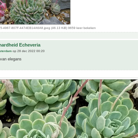
-4967-807F-4474EB14A6A8.jpeg (46.13 KiB) 9659 keer bekeken
hardheid Echeveria
sterdam
op 28 dec 2022 00:20
 van elegans