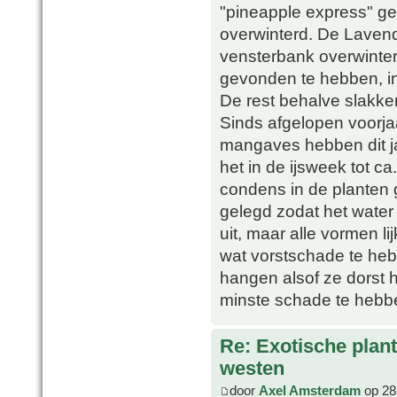
"pineapple express" gek
overwinterd. De Laven
vensterbank overwinter
gevonden te hebben, in
De rest behalve slakk
Sinds afgelopen voorjaa
mangaves hebben dit ja
het in de ijsweek tot ca
condens in de planten g
gelegd zodat het water e
uit, maar alle vormen l
wat vorstschade te heb
hangen alsof ze dorst h
minste schade te hebb
Re: Exotische plan
westen
door
Axel Amsterdam
op 28