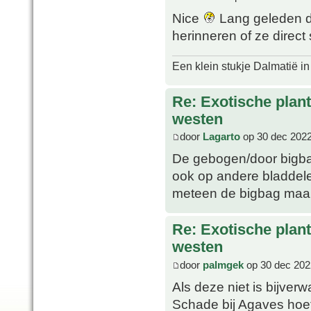
Nice
Lang geleden da
herinneren of ze direct 
Een klein stukje Dalmatië in
Re: Exotische plan
westen
door
Lagarto
op 30 dec 2022
De gebogen/door bigba
ook op andere bladdele
meteen de bigbag maar
Re: Exotische plan
westen
door
palmgek
op 30 dec 202
Als deze niet is bijver
Schade bij Agaves hoeft 