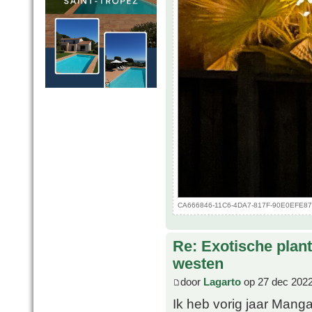
CA666846-11C6-4DA7-817F-90E0EFE873B
Re: Exotische plan
westen
door
Lagarto
op 27 dec 2022
Ik heb vorig jaar Mang