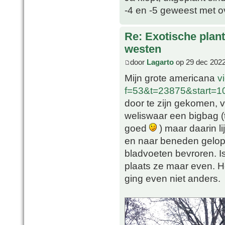
-4 en -5 geweest met o
Re: Exotische plan
westen
door
Lagarto
op 29 dec 2022
Mijn grote americana
v
f=53&t=23875&start=
door te zijn gekomen, v
weliswaar een bigbag 
goed
) maar daarin l
en naar beneden gelope
bladvoeten bevroren. Is 
plaats ze maar even. H
ging even niet anders.