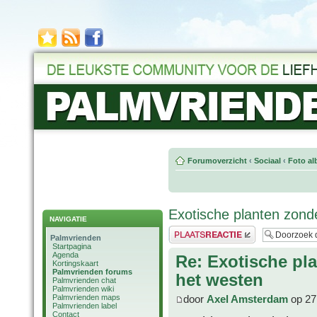
Forumoverzicht
‹
Sociaal
‹
Foto al
Exotische planten zond
NAVIGATIE
Plaats een reactie
Palmvrienden
Startpagina
Agenda
Re: Exotische pl
Kortingskaart
Palmvrienden forums
het westen
Palmvrienden chat
Palmvrienden wiki
Palmvrienden maps
door
Axel Amsterdam
op 27
Palmvrienden label
Contact