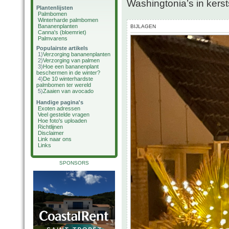
Washingtonia’s in kerst
Plantenlijsten
Palmbomen
Winterharde palmbomen
Bananenplanten
BIJLAGEN
Canna's (bloemriet)
Palmvarens
Populairste artikels
1)
Verzorging bananenplanten
2)
Verzorging van palmen
3)
Hoe een bananenplant
beschermen in de winter?
4)
De 10 winterhardste
palmbomen ter wereld
5)
Zaaien van avocado
Handige pagina's
Exoten adressen
Veel gestelde vragen
Hoe foto's uploaden
Richtlijnen
Disclaimer
Link naar ons
Links
SPONSORS