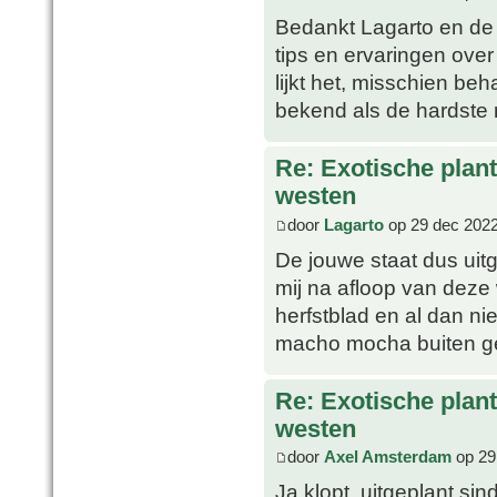
Bedankt Lagarto en de 
tips en ervaringen ove
lijkt het, misschien be
bekend als de hardste
Re: Exotische plan
westen
door
Lagarto
op 29 dec 2022
De jouwe staat dus uitg
mij na afloop van deze 
herfstblad en al dan nie
macho mocha buiten gee
Re: Exotische plan
westen
door
Axel Amsterdam
op 29
Ja klopt, uitgeplant si