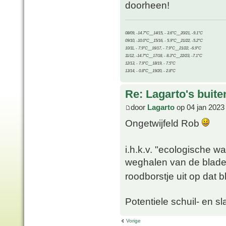
doorheen!
08/09, -14.7°C__14/15, - 3.6°C__20/21, -9.1°C
09/10, -10.0°C__15/16, - 5.9°C__21/22, -5.2°C
10/11, - 7.9°C__16/17, - 7.9°C__21/22, -6.9°C
11/12, -14.7°C__17/18, - 8.3°C__22/23, -7.1°C
12/13, - 7.9°C__18/19, - 7.5°C
13/14, - 0.8°C__19/20, - 2.8°C
Re: Lagarto's buit
door
Lagarto
op 04 jan 2023
Ongetwijfeld Rob
i.h.k.v. "ecologische 
weghalen van de blade
roodborstje uit op dat b
Potentiele schuil- en 
Vorige