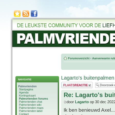
Forumoverzicht
‹
Aanverwante rub
Lagarto's buitenpalmen
NAVIGATIE
Plaats een reactie
Palmvrienden
Startpagina
Agenda
Re: Lagarto's bu
Kortingskaart
Palmvrienden forums
door
Lagarto
op 30 dec 2022
Palmvrienden chat
Palmvrienden wiki
Palmvrienden maps
Ik ben benieuwd Axel...
Palmvrienden label
Contact