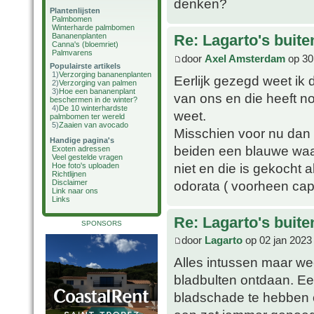
denken?
Plantenlijsten
Palmbomen
Winterharde palmbomen
Bananenplanten
Re: Lagarto's buit
Canna's (bloemriet)
Palmvarens
door
Axel Amsterdam
op 30
Populairste artikels
1)
Verzorging bananenplanten
Eerlijk gezegd weet ik 
2)
Verzorging van palmen
3)
Hoe een bananenplant
van ons en die heeft n
beschermen in de winter?
4)
De 10 winterhardste
weet.
palmbomen ter wereld
5)
Zaaien van avocado
Misschien voor nu dan 
Handige pagina's
beiden een blauwe waas
Exoten adressen
Veel gestelde vragen
niet en die is gekocht 
Hoe foto's uploaden
Richtlijnen
odorata ( voorheen capi
Disclaimer
Link naar ons
Links
Re: Lagarto's buit
SPONSORS
door
Lagarto
op 02 jan 2023
Alles intussen maar we
bladbulten ontdaan. Ee
bladschade te hebben o