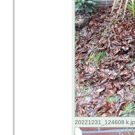
20221231_124608 k.jpg