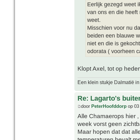
Eerlijk gezegd weet i
van ons en die heeft
weet.
Misschien voor nu da
beiden een blauwe wa
niet en die is gekoch
odorata ( voorheen ca
Klopt Axel, tot op hede
Een klein stukje Dalmatië in
Re: Lagarto's buit
door
PeterHoofddorp
op 03 
Alle Chamaerops hier , 
week vorst geen zichtb
Maar hopen dat dat all
temperaturen bevalt me