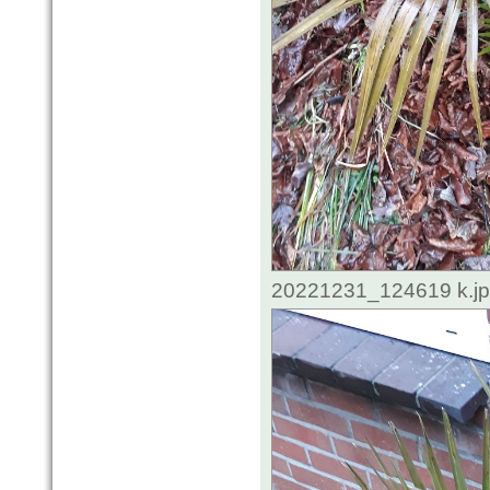
20221231_124619 k.jpg