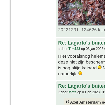
20221231_124626 k.jpg
Re: Lagarto's buit
door
Tim123
op 03 jan 2023 
Hier vooralsnog helema
deze niet zijn bescher
is nog altijd keihard
M
natuurlijk.
Re: Lagarto's buit
door
Mate
op 03 jan 2023 01
Axel Amsterdam sc