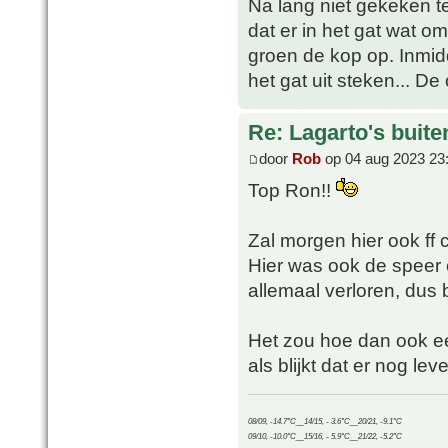
Na lang niet gekeken t
dat er in het gat wat 
groen de kop op. Inmid
het gat uit steken... D
Re: Lagarto's buit
door
Rob
op 04 aug 2023 23
Top Ron!!
Zal morgen hier ook ff
Hier was ook de speer e
allemaal verloren, dus b
Het zou hoe dan ook ee
als blijkt dat er nog leve
08/09, -14.7°C__14/15, - 3.6°C__20/21, -9.1°C
09/10, -10.0°C__15/16, - 5.9°C__21/22, -5.2°C