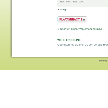
13/14, - 0.8°C__19/20, - 2.8°C
Vorige
Plaats een reactie
Keer terug naar Winterbescherming
WIE IS ER ONLINE
Gebruikers op dit forum: Geen geregistreer
Pwered