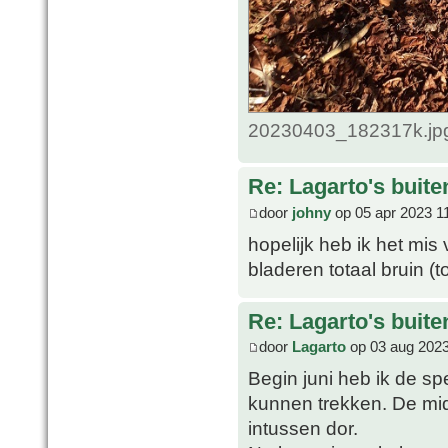
20230403_182317k.jpg
Re: Lagarto's buit
door
johny
op 05 apr 2023 1
hopelijk heb ik het mis 
bladeren totaal bruin (
Re: Lagarto's buit
door
Lagarto
op 03 aug 2023
Begin juni heb ik de sp
kunnen trekken. De mi
intussen dor.