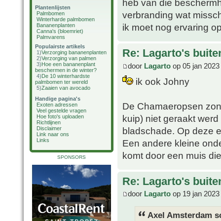
heb van die beschermhoe
Plantenlijsten
verbranding wat misschi
Palmbomen
Winterharde palmbomen
ik moet nog ervaring o
Bananenplanten
Canna's (bloemriet)
Palmvarens
Populairste artikels
Re: Lagarto's buit
1)
Verzorging bananenplanten
2)
Verzorging van palmen
3)
Hoe een bananenplant
door
Lagarto
op 05 jan 2023
beschermen in de winter?
4)
De 10 winterhardste
ik ook Johny
palmbomen ter wereld
5)
Zaaien van avocado
Handige pagina's
De Chamaeropsen zonder
Exoten adressen
Veel gestelde vragen
kuip) niet geraakt werd
Hoe foto's uploaden
Richtlijnen
bladschade. Op deze e
Disclaimer
Link naar ons
Links
Een andere kleine onde
komt door een muis die
SPONSORS
Re: Lagarto's buit
door
Lagarto
op 19 jan 2023
Axel Amsterdam sc