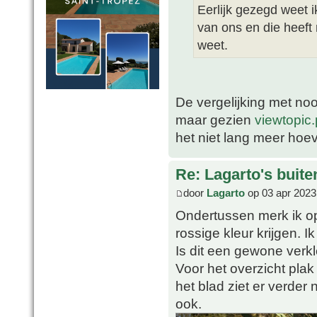
Eerlijk gezegd weet i
van ons en die heeft
weet.
De vergelijking met noo
maar gezien
viewtopi
het niet lang meer hoe
Re: Lagarto's buit
door
Lagarto
op 03 apr 2023
Ondertussen merk ik o
rossige kleur krijgen.
Is dit een gewone verk
Voor het overzicht plak
het blad ziet er verder
ook.