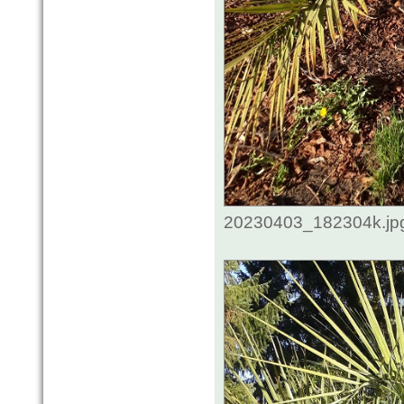
20230403_182304k.jpg