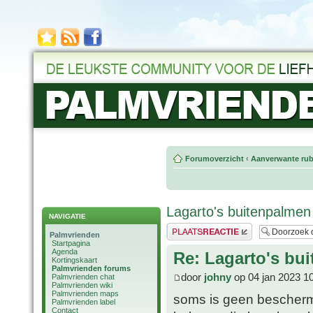
Forumoverzicht
‹
Aanverwante rub
Lagarto's buitenpalmen
NAVIGATIE
Plaats een reactie
Palmvrienden
Startpagina
Agenda
Re: Lagarto's bu
Kortingskaart
Palmvrienden forums
door
johny
op 04 jan 2023 1
Palmvrienden chat
Palmvrienden wiki
Palmvrienden maps
soms is geen beschermin
Palmvrienden label
Contact