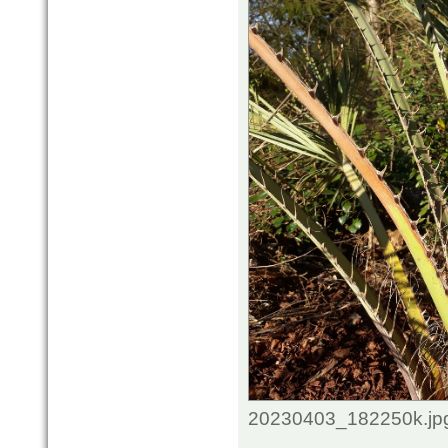
20230403_182250k.jpg