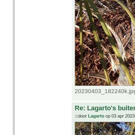
20230403_182240k.jpg
Re: Lagarto's buit
door
Lagarto
op 03 apr 2023