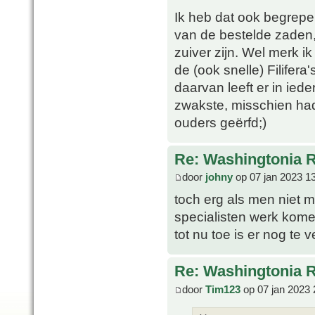
Ik heb dat ook begrepe
van de bestelde zaden,
zuiver zijn. Wel merk ik
de (ook snelle) Filifera'
daarvan leeft er in ied
zwakste, misschien had
ouders geërfd;)
Re: Washingtonia 
door
johny
op 07 jan 2023 1
toch erg als men niet 
specialisten werk kome
tot nu toe is er nog te v
Re: Washingtonia 
door
Tim123
op 07 jan 2023 