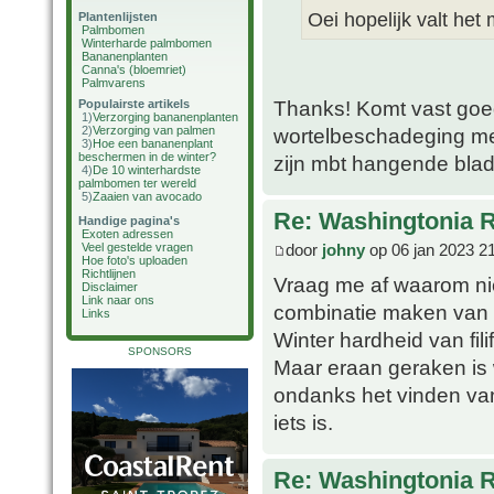
Oei hopelijk valt he
Plantenlijsten
Palmbomen
Winterharde palmbomen
Bananenplanten
Canna's (bloemriet)
Palmvarens
Thanks! Komt vast goed,
Populairste artikels
1)
Verzorging bananenplanten
2)
Verzorging van palmen
wortelbeschadeging met
3)
Hoe een bananenplant
beschermen in de winter?
zijn mbt hangende blad
4)
De 10 winterhardste
palmbomen ter wereld
5)
Zaaien van avocado
Re: Washingtonia 
Handige pagina's
Exoten adressen
door
johny
op 06 jan 2023 2
Veel gestelde vragen
Hoe foto's uploaden
Richtlijnen
Vraag me af waarom nie
Disclaimer
Link naar ons
combinatie maken van 
Links
Winter hardheid van fil
SPONSORS
Maar eraan geraken is w
ondanks het vinden van
iets is.
Re: Washingtonia 