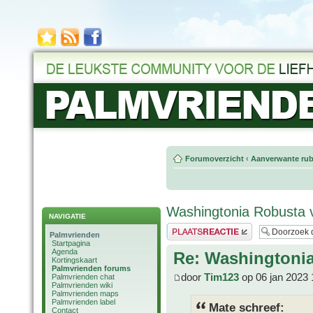
Forumoverzicht
‹
Aanverwante rub
Washingtonia Robusta 
NAVIGATIE
Plaats een reactie
Palmvrienden
Startpagina
Agenda
Re: Washingtoni
Kortingskaart
Palmvrienden forums
door
Tim123
op 06 jan 2023 
Palmvrienden chat
Palmvrienden wiki
Palmvrienden maps
Palmvrienden label
Mate schreef:
Contact