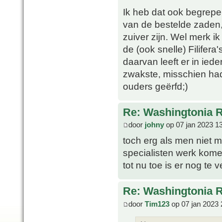
Ik heb dat ook begrepe
van de bestelde zaden,
zuiver zijn. Wel merk ik
de (ook snelle) Filifera'
daarvan leeft er in ied
zwakste, misschien had
ouders geërfd;)
Re: Washingtonia 
door
johny
op 07 jan 2023 1
toch erg als men niet 
specialisten werk kome
tot nu toe is er nog te v
Re: Washingtonia 
door
Tim123
op 07 jan 2023 