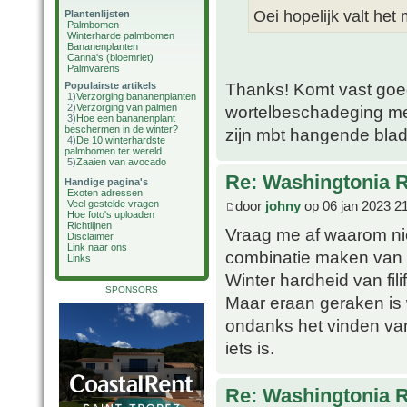
Oei hopelijk valt he
Plantenlijsten
Palmbomen
Winterharde palmbomen
Bananenplanten
Canna's (bloemriet)
Palmvarens
Thanks! Komt vast goed,
Populairste artikels
1)
Verzorging bananenplanten
2)
Verzorging van palmen
wortelbeschadeging met
3)
Hoe een bananenplant
beschermen in de winter?
zijn mbt hangende blad
4)
De 10 winterhardste
palmbomen ter wereld
5)
Zaaien van avocado
Re: Washingtonia 
Handige pagina's
Exoten adressen
door
johny
op 06 jan 2023 2
Veel gestelde vragen
Hoe foto's uploaden
Richtlijnen
Vraag me af waarom nie
Disclaimer
Link naar ons
combinatie maken van 
Links
Winter hardheid van fil
SPONSORS
Maar eraan geraken is w
ondanks het vinden van
iets is.
Re: Washingtonia 