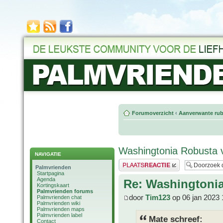
Forumoverzicht
‹
Aanverwante rub
Washingtonia Robusta 
NAVIGATIE
Plaats een reactie
Palmvrienden
Startpagina
Agenda
Re: Washingtoni
Kortingskaart
Palmvrienden forums
door
Tim123
op 06 jan 2023 
Palmvrienden chat
Palmvrienden wiki
Palmvrienden maps
Palmvrienden label
Mate schreef:
Contact