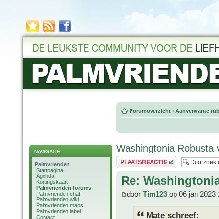
Forumoverzicht
‹
Aanverwante rub
Washingtonia Robusta 
NAVIGATIE
Plaats een reactie
Palmvrienden
Startpagina
Agenda
Re: Washingtoni
Kortingskaart
Palmvrienden forums
door
Tim123
op 06 jan 2023 
Palmvrienden chat
Palmvrienden wiki
Palmvrienden maps
Palmvrienden label
Mate schreef:
Contact