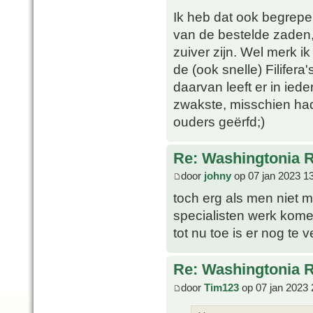
Ik heb dat ook begrepe
van de bestelde zaden,
zuiver zijn. Wel merk ik
de (ook snelle) Filifera'
daarvan leeft er in ied
zwakste, misschien had
ouders geërfd;)
Re: Washingtonia 
door
johny
op 07 jan 2023 1
toch erg als men niet 
specialisten werk kome
tot nu toe is er nog te v
Re: Washingtonia 
door
Tim123
op 07 jan 2023 