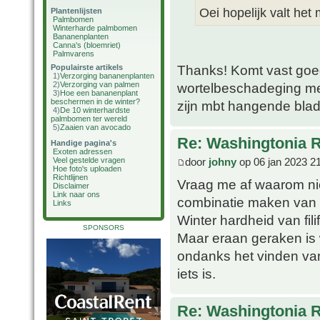
Oei hopelijk valt he
Plantenlijsten
Palmbomen
Winterharde palmbomen
Bananenplanten
Canna's (bloemriet)
Palmvarens
Thanks! Komt vast goed,
Populairste artikels
1)
Verzorging bananenplanten
2)
Verzorging van palmen
wortelbeschadeging met
3)
Hoe een bananenplant
beschermen in de winter?
zijn mbt hangende blad
4)
De 10 winterhardste
palmbomen ter wereld
5)
Zaaien van avocado
Re: Washingtonia 
Handige pagina's
Exoten adressen
door
johny
op 06 jan 2023 2
Veel gestelde vragen
Hoe foto's uploaden
Richtlijnen
Vraag me af waarom nie
Disclaimer
Link naar ons
combinatie maken van 
Links
Winter hardheid van fil
SPONSORS
Maar eraan geraken is w
ondanks het vinden van
iets is.
Re: Washingtonia 