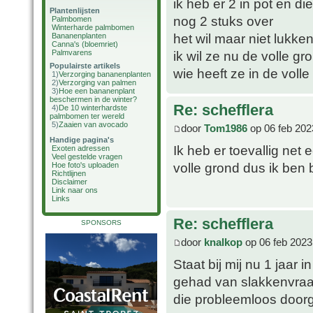
ik heb er 2 in pot en d
Plantenlijsten
nog 2 stuks over
Palmbomen
Winterharde palmbomen
het wil maar niet lukken
Bananenplanten
Canna's (bloemriet)
Palmvarens
ik wil ze nu de volle gr
Populairste artikels
wie heeft ze in de volle
1)
Verzorging bananenplanten
2)
Verzorging van palmen
3)
Hoe een bananenplant
beschermen in de winter?
Re: schefflera
4)
De 10 winterhardste
palmbomen ter wereld
5)
Zaaien van avocado
door
Tom1986
op 06 feb 202
Handige pagina's
Ik heb er toevallig net
Exoten adressen
Veel gestelde vragen
volle grond dus ik ben
Hoe foto's uploaden
Richtlijnen
Disclaimer
Link naar ons
Links
Re: schefflera
SPONSORS
door
knalkop
op 06 feb 2023
Staat bij mij nu 1 jaar 
gehad van slakkenvraat 
die probleemloos doorg