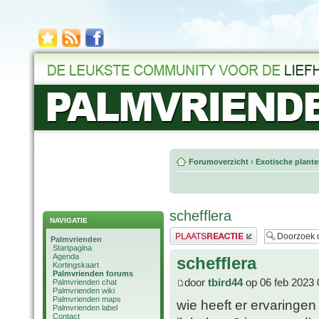
Forumoverzicht
‹
Exotische plant
schefflera
NAVIGATIE
Plaats een reactie
Palmvrienden
Startpagina
Agenda
schefflera
Kortingskaart
Palmvrienden forums
door
tbird44
op 06 feb 2023 
Palmvrienden chat
Palmvrienden wiki
Palmvrienden maps
wie heeft er ervaringen
Palmvrienden label
Contact