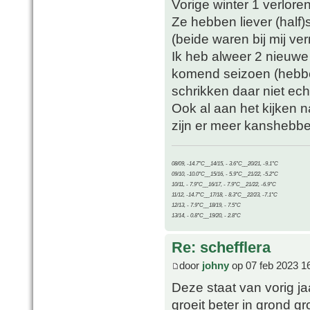
Vorige winter 1 verlore
Ze hebben liever (half)
(beide waren bij mij ver
Ik heb alweer 2 nieuwe 
komend seizoen (hebben
schrikken daar niet ech
Ook al aan het kijken n
zijn er meer kanshebbe
08/09, -14.7°C__14/15, - 3.6°C__20/21, -9.1°C
09/10, -10.0°C__15/16, - 5.9°C__21/22, -5.2°C
10/11, - 7.9°C__16/17, - 7.9°C__21/22, -6.9°C
11/12, -14.7°C__17/18, - 8.3°C__22/23, -7.1°C
12/13, - 7.9°C__18/19, - 7.5°C
13/14, - 0.8°C__19/20, - 2.8°C
Re: schefflera
door
johny
op 07 feb 2023 1
Deze staat van vorig j
groeit beter in grond g