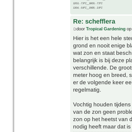
12/13, - 7.9°C__18/19, - 7.5°C
13/14, - 0.8°C__19/20, - 2.8°C
Re: schefflera
door
Tropical Gardening
op 
Hier is het een hele ste
grond en nooit enige bl
wat zon en staat beschu
belangrijk is bij deze p
verschillende. De groots
meter hoog en breed, st
er de volgende keer e
regelmatig.
Vochtig houden tijdens 
van de zon geen probleem
zon op het heetst van d
nodig heeft maar dat is