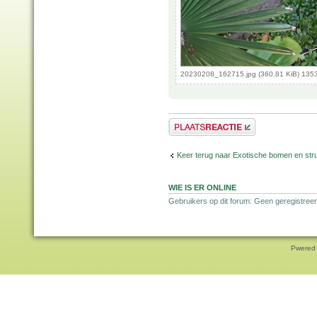
20230208_162715.jpg (360.81 KiB) 135
Plaats een reactie
Keer terug naar Exotische bomen en str
WIE IS ER ONLINE
Gebruikers op dit forum: Geen geregistreer
Pwered