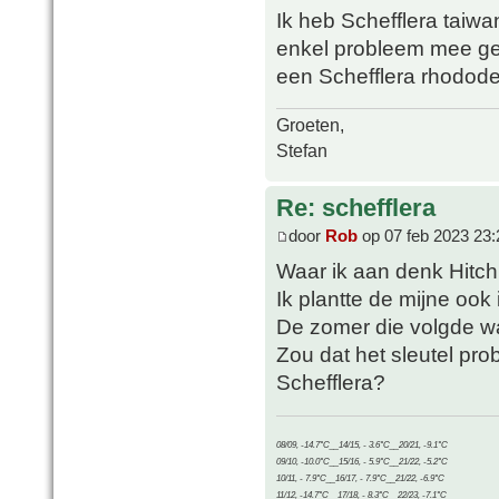
Ik heb Schefflera taiwa
enkel probleem mee geh
een Schefflera rhododendr
Groeten,
Stefan
Re: schefflera
door
Rob
op 07 feb 2023 23:
Waar ik aan denk Hitch
Ik plantte de mijne ook 
De zomer die volgde w
Zou dat het sleutel pr
Schefflera?
08/09, -14.7°C__14/15, - 3.6°C__20/21, -9.1°C
09/10, -10.0°C__15/16, - 5.9°C__21/22, -5.2°C
10/11, - 7.9°C__16/17, - 7.9°C__21/22, -6.9°C
11/12, -14.7°C__17/18, - 8.3°C__22/23, -7.1°C