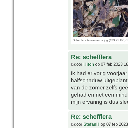
Schefflera taiwanianna.jpg (433.25 KiB)
Re: schefflera
door
Hitch
op 07 feb 2023 18
Ik had er vorig voorjaa
halfschaduw uitgeplant.
van de zomer zelfs ge
gehad en net een mind
mijn ervaring is dus sl
Re: schefflera
door
StefanH
op 07 feb 2023