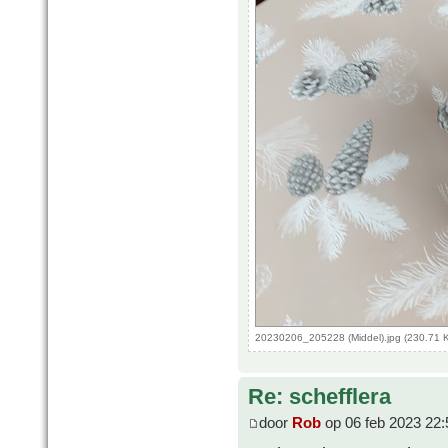
20230206_205228 (Middel).jpg (230.71 
Re: schefflera
door
Rob
op 06 feb 2023 22: