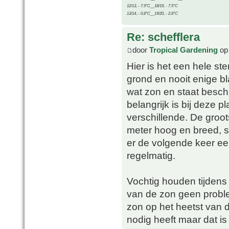
12/13, - 7.9°C__18/19, - 7.5°C
13/14, - 0.8°C__19/20, - 2.8°C
Re: schefflera
door
Tropical Gardening
op 
Hier is het een hele ste
grond en nooit enige bl
wat zon en staat beschu
belangrijk is bij deze p
verschillende. De groots
meter hoog en breed, st
er de volgende keer e
regelmatig.
Vochtig houden tijdens 
van de zon geen probleem
zon op het heetst van d
nodig heeft maar dat is