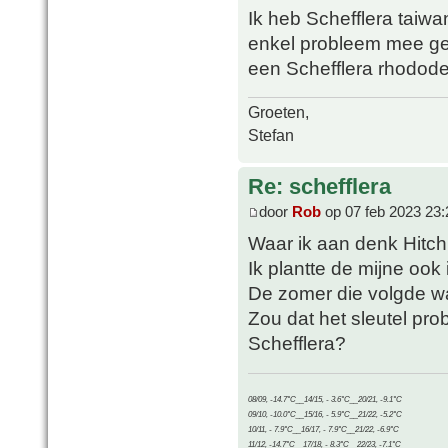
Ik heb Schefflera taiwa
enkel probleem mee geh
een Schefflera rhododendr
Groeten,
Stefan
Re: schefflera
door
Rob
op 07 feb 2023 23:
Waar ik aan denk Hitch
Ik plantte de mijne ook 
De zomer die volgde w
Zou dat het sleutel pr
Schefflera?
08/09, -14.7°C__14/15, - 3.6°C__20/21, -9.1°C
09/10, -10.0°C__15/16, - 5.9°C__21/22, -5.2°C
10/11, - 7.9°C__16/17, - 7.9°C__21/22, -6.9°C
11/12, -14.7°C__17/18, - 8.3°C__22/23, -7.1°C