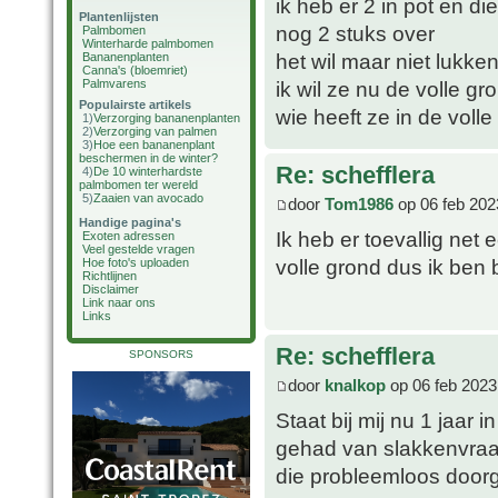
ik heb er 2 in pot en d
Plantenlijsten
nog 2 stuks over
Palmbomen
Winterharde palmbomen
het wil maar niet lukken
Bananenplanten
Canna's (bloemriet)
Palmvarens
ik wil ze nu de volle gr
Populairste artikels
wie heeft ze in de volle
1)
Verzorging bananenplanten
2)
Verzorging van palmen
3)
Hoe een bananenplant
beschermen in de winter?
Re: schefflera
4)
De 10 winterhardste
palmbomen ter wereld
5)
Zaaien van avocado
door
Tom1986
op 06 feb 202
Handige pagina's
Ik heb er toevallig net
Exoten adressen
Veel gestelde vragen
volle grond dus ik ben
Hoe foto's uploaden
Richtlijnen
Disclaimer
Link naar ons
Links
Re: schefflera
SPONSORS
door
knalkop
op 06 feb 2023
Staat bij mij nu 1 jaar 
gehad van slakkenvraat 
die probleemloos doorg