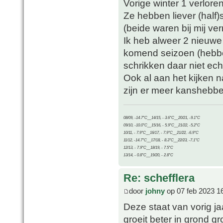
Vorige winter 1 verlore
Ze hebben liever (half)
(beide waren bij mij ver
Ik heb alweer 2 nieuwe 
komend seizoen (hebben
schrikken daar niet ech
Ook al aan het kijken n
zijn er meer kanshebbe
08/09, -14.7°C__14/15, - 3.6°C__20/21, -9.1°C
09/10, -10.0°C__15/16, - 5.9°C__21/22, -5.2°C
10/11, - 7.9°C__16/17, - 7.9°C__21/22, -6.9°C
11/12, -14.7°C__17/18, - 8.3°C__22/23, -7.1°C
12/13, - 7.9°C__18/19, - 7.5°C
13/14, - 0.8°C__19/20, - 2.8°C
Re: schefflera
door
johny
op 07 feb 2023 1
Deze staat van vorig j
groeit beter in grond g