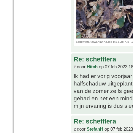
Schefflera taiwanianna.jpg (433.25 KiB)
Re: schefflera
door
Hitch
op 07 feb 2023 18
Ik had er vorig voorjaa
halfschaduw uitgeplant.
van de zomer zelfs ge
gehad en net een mind
mijn ervaring is dus sl
Re: schefflera
door
StefanH
op 07 feb 2023