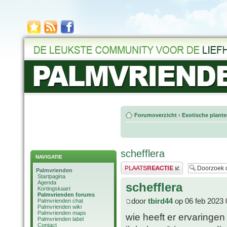
Forumoverzicht
‹
Exotische plant
schefflera
NAVIGATIE
Plaats een reactie
Palmvrienden
Startpagina
Agenda
schefflera
Kortingskaart
Palmvrienden forums
door
tbird44
op 06 feb 2023 
Palmvrienden chat
Palmvrienden wiki
Palmvrienden maps
wie heeft er ervaringen
Palmvrienden label
Contact