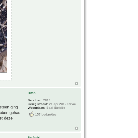
Hitch
Berichten:
2814
Geregistreerd:
21 apr 2012 09:44
eteen ging
Woonplaats:
Baal (België)
hebben gehad
157 bedankjes
et deze
StefanH