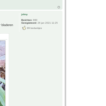
johny
Berichten:
890
Geregistreerd:
26 jan 2021 11:25
r bladeren
99 bedankjes