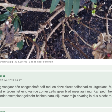
wanianna.jpg (433.25 KiB) 13638 keer bekeken
era
07 feb 2023 18:17
ig voorjaar één aangeschaft half mei en deze direct halfschaduw uitgeplant. M
 tot er tegen het eind van de zomer zelfs geen blad meer aanhing. Kan pech 
nder exemplaar gekocht hebben natuurlijk maar mijn ervaring is dus slecht m
era