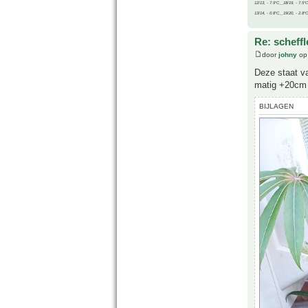
12/13, - 7.9°C__18/19, - 7.5°C
13/14, - 0.8°C__19/20, - 2.8°C
Re: scheffl
door
johny
op 
Deze staat va
matig +20cm s
BIJLAGEN