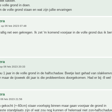
niet lukken.
e volle grond in doen.
n de volle grond staan en wat zijn jullie ervaringen
era
6
op 06 feb 2023 07:48
vallig net een gekregen. Ik zet 'm komend voorjaar in de volle grond dus ik b
era
op 06 feb 2023 20:33
 nu 1 jaar in de volle grond in de halfschaduw. Beetje last gehad van slakkenvr
r maar de ijsweek dit jaar is die probleemloos doorgekomen. Had er bij -8 wel 
era
06 feb 2023 21:56
n gekocht (+-60cm) staan voorlopig binnen maar gaan voorjaar de grond in
este standplaats zijn of wat zou nog kunnen of helemaal niet zon-halfschad