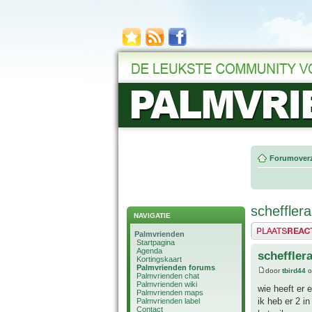
Forumoverz
schefflera
NAVIGATIE
Plaats een reactie
Palmvrienden
Startpagina
Agenda
scheffler
Kortingskaart
Palmvrienden forums
door
tbird44
o
Palmvrienden chat
Palmvrienden wiki
wie heeft er 
Palmvrienden maps
ik heb er 2 i
Palmvrienden label
Contact