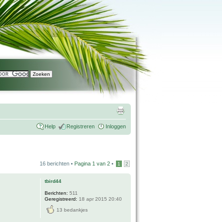
Help
Registreren
Inloggen
16 berichten •
Pagina
1
van
2
•
1
2
tbird44
Berichten:
511
Geregistreerd:
18 apr 2015 20:40
13 bedankjes