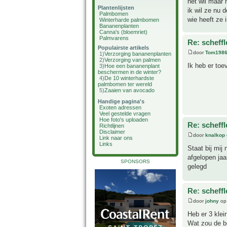
het wil maar 
Plantenlijsten
ik wil ze nu d
Palmbomen
wie heeft ze i
Winterharde palmbomen
Bananenplanten
Canna's (bloemriet)
Palmvarens
Re: scheffl
Populairste artikels
door
Tom198
1)
Verzorging bananenplanten
2)
Verzorging van palmen
Ik heb er toe
3)
Hoe een bananenplant
beschermen in de winter?
4)
De 10 winterhardste
palmbomen ter wereld
5)
Zaaien van avocado
Handige pagina's
Exoten adressen
Veel gestelde vragen
Hoe foto's uploaden
Re: scheffl
Richtlijnen
Disclaimer
door
knalkop
Link naar ons
Links
Staat bij mij
afgelopen jaa
SPONSORS
gelegd
Re: scheffl
door
johny
op 
Heb er 3 klei
Wat zou de b