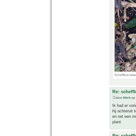
Schefflera tai
Re: scheffl
door
Hitch
op 
Ik had er vor
hij achteruit
en net een mi
plant.
Re: scheffl