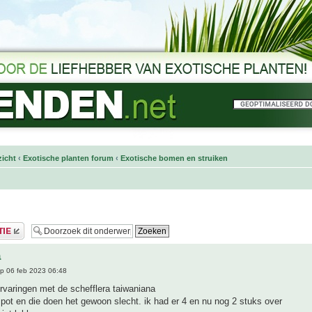
icht
‹
Exotische planten forum
‹
Exotische bomen en struiken
a
p 06 feb 2023 06:48
ervaringen met de schefflera taiwaniana
n pot en die doen het gewoon slecht. ik had er 4 en nu nog 2 stuks over