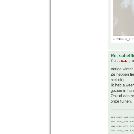
20230206_2052
Re: scheffl
door
Rob
op 0
Vorige winter
Ze hebben lie
niet ok)
Ik heb alweer
gezien in hun
Ook al aan he
onze tuinen.
08/09, -14.7°C__14/15, - 3.6°
09/10, -10.0°C__15/16, - 5.9°
10/11, - 7.9°C__16/17, - 7.9°
11/12, -14.7°C__17/18, - 8.3°