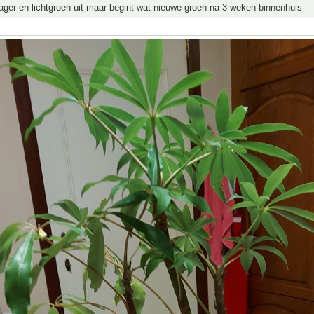
ager en lichtgroen uit maar begint wat nieuwe groen na 3 weken binnenhuis