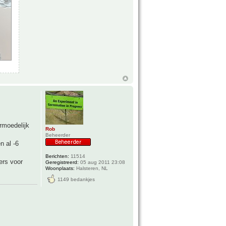
ermoedelijk
Rob
Beheerder
n al -6
Berichten:
11514
ers voor
Geregistreerd:
05 aug 2011 23:08
Woonplaats:
Halsteren, NL
1149 bedankjes