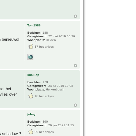
Tom1986
Berichten:
188
Geregistreerd:
22 mei 2019 06:36
en benieuwd!
Woonplaats:
Helden
37 bedankjes
knalkop
Berichten:
179
Geregistreerd:
24 jul 2015 10:08
aat het
Woonplaats:
Herkenbosch
vlies over
10 bedankjes
johny
Berichten:
890
Geregistreerd:
26 jan 2021 11:25
99 bedankjes
uw-schaduw ?