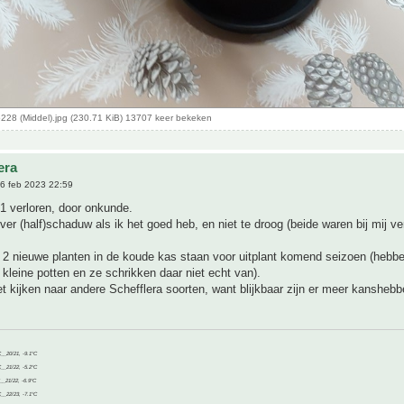
28 (Middel).jpg (230.71 KiB) 13707 keer bekeken
era
6 feb 2023 22:59
 1 verloren, door onkunde.
ver (half)schaduw als ik het goed heb, en niet te droog (beide waren bij mij v
 2 nieuwe planten in de koude kas staan voor uitplant komend seizoen (hebbe
 kleine potten en ze schrikken daar niet echt van).
t kijken naar andere Schefflera soorten, want blijkbaar zijn er meer kanshebb
C__20/21, -9.1°C
C__21/22, -5.2°C
C__21/22, -6.9°C
C__22/23, -7.1°C