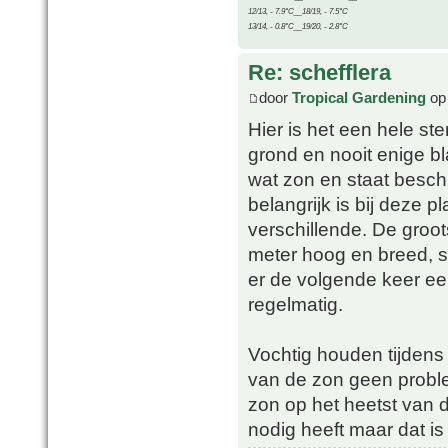
12/13, - 7.9°C__18/19, - 7.5°C
13/14, - 0.8°C__19/20, - 2.8°C
Re: schefflera
door
Tropical Gardening
op 
Hier is het een hele ste
grond en nooit enige bl
wat zon en staat beschu
belangrijk is bij deze p
verschillende. De groots
meter hoog en breed, st
er de volgende keer e
regelmatig.
Vochtig houden tijdens 
van de zon geen probleem
zon op het heetst van d
nodig heeft maar dat is