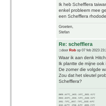
Ik heb Schefflera taiwa
enkel probleem mee geh
een Schefflera rhododendr
Groeten,
Stefan
Re: schefflera
door
Rob
op 07 feb 2023 23:
Waar ik aan denk Hitch
Ik plantte de mijne ook 
De zomer die volgde w
Zou dat het sleutel pr
Schefflera?
08/09, -14.7°C__14/15, - 3.6°C__20/21, -9.1°C
09/10, -10.0°C__15/16, - 5.9°C__21/22, -5.2°C
10/11, - 7.9°C__16/17, - 7.9°C__21/22, -6.9°C
11/12, -14.7°C__17/18, - 8.3°C__22/23, -7.1°C