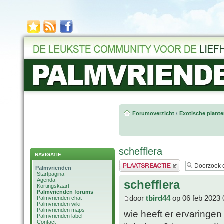
Forumoverzicht
‹
Exotische plant
schefflera
NAVIGATIE
Plaats een reactie
Palmvrienden
Startpagina
Agenda
schefflera
Kortingskaart
Palmvrienden forums
door
tbird44
op 06 feb 2023 
Palmvrienden chat
Palmvrienden wiki
Palmvrienden maps
wie heeft er ervaringen
Palmvrienden label
Contact