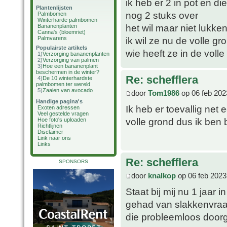
ik heb er 2 in pot en d
Plantenlijsten
nog 2 stuks over
Palmbomen
Winterharde palmbomen
het wil maar niet lukken
Bananenplanten
Canna's (bloemriet)
Palmvarens
ik wil ze nu de volle gr
Populairste artikels
wie heeft ze in de volle
1)
Verzorging bananenplanten
2)
Verzorging van palmen
3)
Hoe een bananenplant
beschermen in de winter?
Re: schefflera
4)
De 10 winterhardste
palmbomen ter wereld
5)
Zaaien van avocado
door
Tom1986
op 06 feb 202
Handige pagina's
Ik heb er toevallig net
Exoten adressen
Veel gestelde vragen
volle grond dus ik ben
Hoe foto's uploaden
Richtlijnen
Disclaimer
Link naar ons
Links
Re: schefflera
SPONSORS
door
knalkop
op 06 feb 2023
Staat bij mij nu 1 jaar 
gehad van slakkenvraat 
die probleemloos doorg