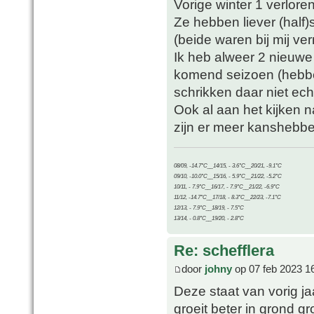
Vorige winter 1 verlore
Ze hebben liever (half)
(beide waren bij mij ver
Ik heb alweer 2 nieuwe 
komend seizoen (hebben
schrikken daar niet ech
Ook al aan het kijken n
zijn er meer kanshebbe
08/09, -14.7°C__14/15, - 3.6°C__20/21, -9.1°C
09/10, -10.0°C__15/16, - 5.9°C__21/22, -5.2°C
10/11, - 7.9°C__16/17, - 7.9°C__21/22, -6.9°C
11/12, -14.7°C__17/18, - 8.3°C__22/23, -7.1°C
12/13, - 7.9°C__18/19, - 7.5°C
13/14, - 0.8°C__19/20, - 2.8°C
Re: schefflera
door
johny
op 07 feb 2023 1
Deze staat van vorig j
groeit beter in grond g