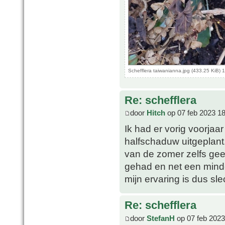
Schefflera taiwanianna.jpg (433.25 KiB)
Re: schefflera
door
Hitch
op 07 feb 2023 18
Ik had er vorig voorjaa
halfschaduw uitgeplant.
van de zomer zelfs ge
gehad en net een mind
mijn ervaring is dus sl
Re: schefflera
door
StefanH
op 07 feb 2023