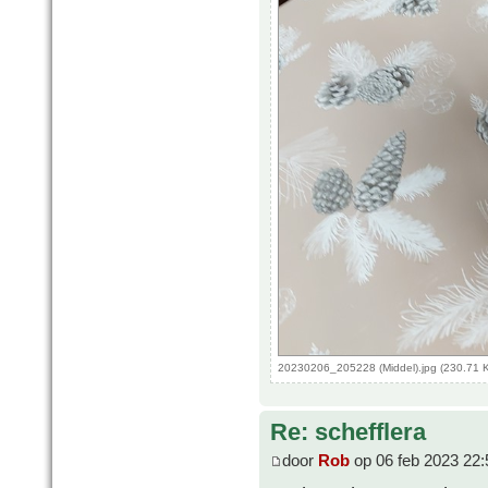
20230206_205228 (Middel).jpg (230.71 
Re: schefflera
door
Rob
op 06 feb 2023 22: