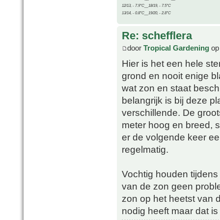
12/13, - 7.9°C__18/19, - 7.5°C
13/14, - 0.8°C__19/20, - 2.8°C
Re: schefflera
door
Tropical Gardening
op 
Hier is het een hele ste
grond en nooit enige bl
wat zon en staat beschu
belangrijk is bij deze p
verschillende. De groots
meter hoog en breed, st
er de volgende keer e
regelmatig.
Vochtig houden tijdens 
van de zon geen probleem
zon op het heetst van d
nodig heeft maar dat is