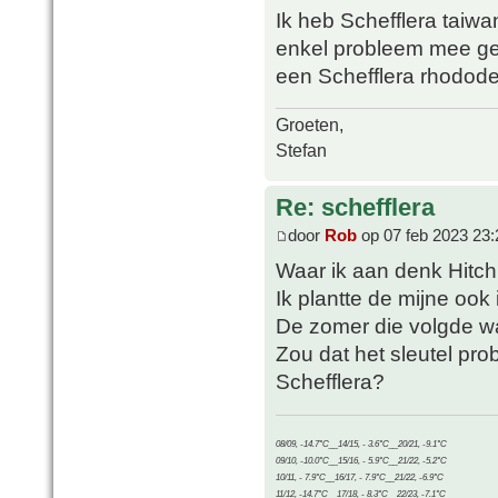
Ik heb Schefflera taiwa
enkel probleem mee geh
een Schefflera rhododendr
Groeten,
Stefan
Re: schefflera
door
Rob
op 07 feb 2023 23:
Waar ik aan denk Hitch
Ik plantte de mijne ook 
De zomer die volgde w
Zou dat het sleutel pr
Schefflera?
08/09, -14.7°C__14/15, - 3.6°C__20/21, -9.1°C
09/10, -10.0°C__15/16, - 5.9°C__21/22, -5.2°C
10/11, - 7.9°C__16/17, - 7.9°C__21/22, -6.9°C
11/12, -14.7°C__17/18, - 8.3°C__22/23, -7.1°C