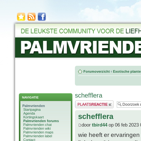
Forumoverzicht
‹
Exotische plant
schefflera
NAVIGATIE
Plaats een reactie
Palmvrienden
Startpagina
Agenda
schefflera
Kortingskaart
Palmvrienden forums
door
tbird44
op 06 feb 2023 
Palmvrienden chat
Palmvrienden wiki
Palmvrienden maps
wie heeft er ervaringen
Palmvrienden label
Contact