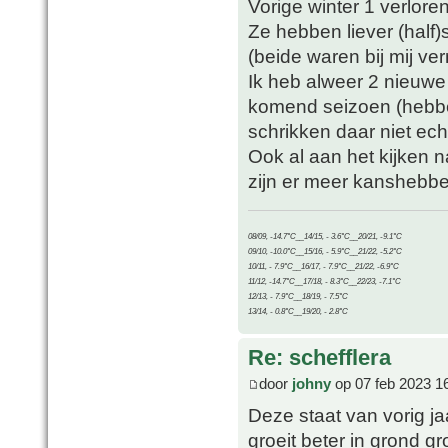
Vorige winter 1 verlore
Ze hebben liever (half)
(beide waren bij mij ver
Ik heb alweer 2 nieuwe 
komend seizoen (hebben
schrikken daar niet ech
Ook al aan het kijken n
zijn er meer kanshebbe
08/09, -14.7°C__14/15, - 3.6°C__20/21, -9.1°C
09/10, -10.0°C__15/16, - 5.9°C__21/22, -5.2°C
10/11, - 7.9°C__16/17, - 7.9°C__21/22, -6.9°C
11/12, -14.7°C__17/18, - 8.3°C__22/23, -7.1°C
12/13, - 7.9°C__18/19, - 7.5°C
13/14, - 0.8°C__19/20, - 2.8°C
Re: schefflera
door
johny
op 07 feb 2023 1
Deze staat van vorig j
groeit beter in grond g