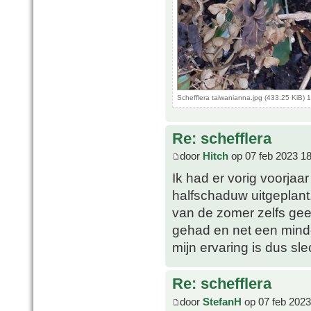
Schefflera taiwanianna.jpg (433.25 KiB)
Re: schefflera
door
Hitch
op 07 feb 2023 18
Ik had er vorig voorjaa
halfschaduw uitgeplant.
van de zomer zelfs ge
gehad en net een mind
mijn ervaring is dus sl
Re: schefflera
door
StefanH
op 07 feb 2023