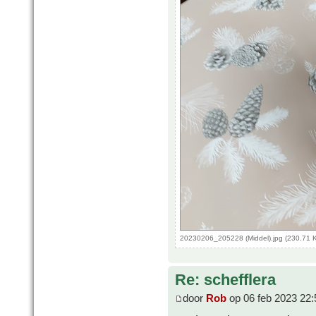
20230206_205228 (Middel).jpg (230.71 
Re: schefflera
door
Rob
op 06 feb 2023 22: