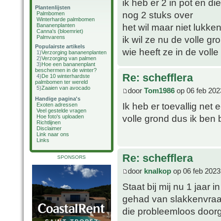
ik heb er 2 in pot en d
Plantenlijsten
nog 2 stuks over
Palmbomen
Winterharde palmbomen
het wil maar niet lukken
Bananenplanten
Canna's (bloemriet)
Palmvarens
ik wil ze nu de volle gr
Populairste artikels
wie heeft ze in de volle
1)
Verzorging bananenplanten
2)
Verzorging van palmen
3)
Hoe een bananenplant
beschermen in de winter?
Re: schefflera
4)
De 10 winterhardste
palmbomen ter wereld
5)
Zaaien van avocado
door
Tom1986
op 06 feb 202
Handige pagina's
Ik heb er toevallig net
Exoten adressen
Veel gestelde vragen
volle grond dus ik ben
Hoe foto's uploaden
Richtlijnen
Disclaimer
Link naar ons
Links
Re: schefflera
SPONSORS
door
knalkop
op 06 feb 2023
Staat bij mij nu 1 jaar 
gehad van slakkenvraat 
die probleemloos doorg