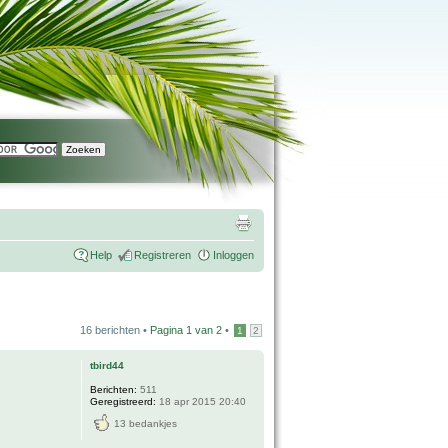
Help
Registreren
Inloggen
16 berichten •
Pagina
1
van
2
•
1
2
tbird44
Berichten:
511
Geregistreerd:
18 apr 2015 20:40
13 bedankjes