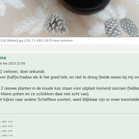
28 (Middel).jpg (230.71 KiB) 13679 keer bekeken
era
6 feb 2023 22:59
 1 verloren, door onkunde.
ver (half)schaduw als ik het goed heb, en niet te droog (beide waren bij mij v
 2 nieuwe planten in de koude kas staan voor uitplant komend seizoen (hebbe
 kleine potten en ze schrikken daar niet echt van).
t kijken naar andere Schefflera soorten, want blijkbaar zijn er meer kanshebb
C__20/21, -9.1°C
C__21/22, -5.2°C
C__21/22, -6.9°C
C__22/23, -7.1°C