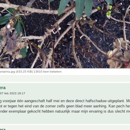
wanianna.jpg (433.25 KiB) 13610 keer bekeken
era
07 feb 2023 18:17
ig voorjaar één aangeschaft half mei en deze direct halfschaduw uitgeplant. M
 tot er tegen het eind van de zomer zelfs geen blad meer aanhing. Kan pech 
nder exemplaar gekocht hebben natuurlijk maar mijn ervaring is dus slecht m
era