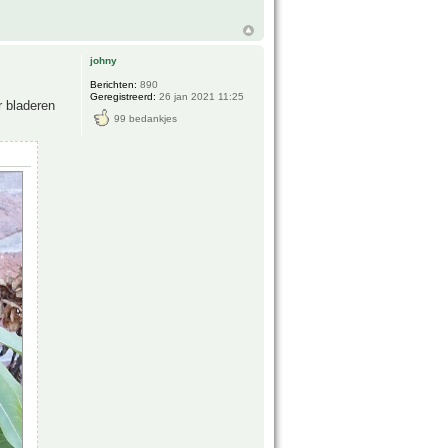
johny
Berichten:
890
Geregistreerd:
26 jan 2021 11:25
r bladeren
99 bedankjes