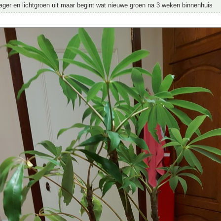
ager en lichtgroen uit maar begint wat nieuwe groen na 3 weken binnenhuis