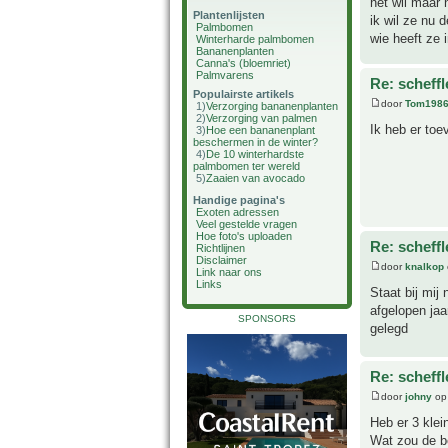
het wil maar 
Plantenlijsten
ik wil ze nu d
Palmbomen
wie heeft ze i
Winterharde palmbomen
Bananenplanten
Canna's (bloemriet)
Palmvarens
Re: scheffl
Populairste artikels
door
Tom198
1)
Verzorging bananenplanten
2)
Verzorging van palmen
Ik heb er toe
3)
Hoe een bananenplant
beschermen in de winter?
4)
De 10 winterhardste
palmbomen ter wereld
5)
Zaaien van avocado
Handige pagina's
Exoten adressen
Veel gestelde vragen
Hoe foto's uploaden
Re: scheffl
Richtlijnen
Disclaimer
door
knalkop
Link naar ons
Links
Staat bij mij
afgelopen jaa
SPONSORS
gelegd
Re: scheffl
door
johny
op 
Heb er 3 klei
Wat zou de b