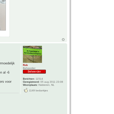
ermoedelijk
Rob
Beheerder
n al -6
Berichten:
11514
ers voor
Geregistreerd:
05 aug 2011 23:08
Woonplaats:
Halsteren, NL
1149 bedankjes