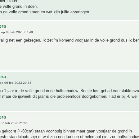
niet lukken.
e volle grond in doen.
n de volle grond staan en wat zijn jullie ervaringen
era
6
op 06 feb 2023 07:48
vallig net een gekregen. Ik zet 'm komend voorjaar in de volle grond dus ik b
era
op 06 feb 2023 20:33
 nu 1 jaar in de volle grond in de halfschaduw. Beetje last gehad van slakkenvr
r maar de ijsweek dit jaar is die probleemloos doorgekomen. Had er bij -8 wel 
era
06 feb 2023 21:56
n gekocht (+-60cm) staan voorlopig binnen maar gaan voorjaar de grond in
este standplaats zijn of wat zou nog kunnen of helemaal niet zon-halfschad