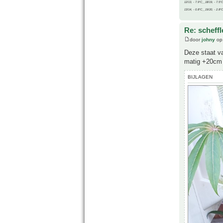
12/13, - 7.9°C__18/19, - 7.5°C
13/14, - 0.8°C__19/20, - 2.8°C
Re: scheffl
door
johny
op 
Deze staat va
matig +20cm s
BIJLAGEN