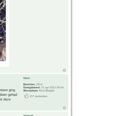
Hitch
Berichten:
2814
Geregistreerd:
21 apr 2012 09:44
eteen ging
Woonplaats:
Baal (België)
hebben gehad
157 bedankjes
et deze
StefanH