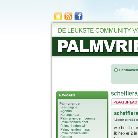
Forumoverz
schefflera
NAVIGATIE
Plaats een reactie
Palmvrienden
Startpagina
Agenda
scheffler
Kortingskaart
Palmvrienden forums
door
tbird44
o
Palmvrienden chat
Palmvrienden wiki
wie heeft er 
Palmvrienden maps
ik heb er 2 i
Palmvrienden label
Contact