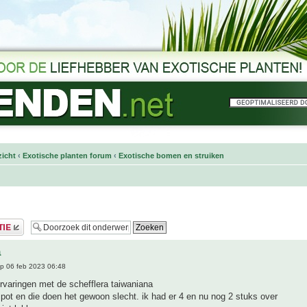
icht
‹
Exotische planten forum
‹
Exotische bomen en struiken
a
p 06 feb 2023 06:48
ervaringen met de schefflera taiwaniana
n pot en die doen het gewoon slecht. ik had er 4 en nu nog 2 stuks over