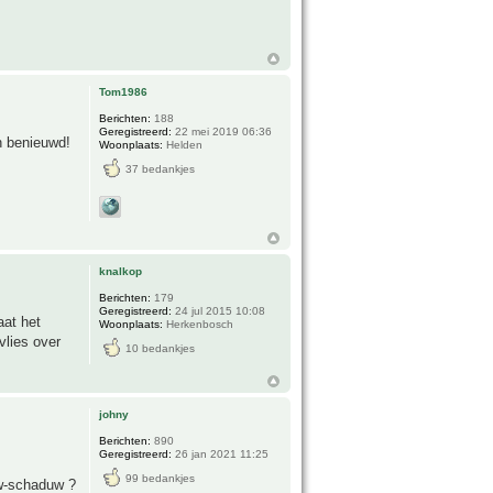
Tom1986
Berichten:
188
Geregistreerd:
22 mei 2019 06:36
en benieuwd!
Woonplaats:
Helden
37 bedankjes
knalkop
Berichten:
179
Geregistreerd:
24 jul 2015 10:08
aat het
Woonplaats:
Herkenbosch
vlies over
10 bedankjes
johny
Berichten:
890
Geregistreerd:
26 jan 2021 11:25
99 bedankjes
uw-schaduw ?