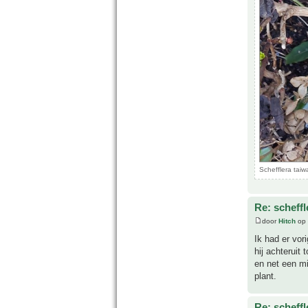
Schefflera tai
Re: scheffl
door
Hitch
op 
Ik had er vor
hij achteruit
en net een mi
plant.
Re: scheffl