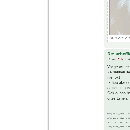
20230206_2052
Re: scheffl
door
Rob
op 0
Vorige winter
Ze hebben lie
niet ok)
Ik heb alweer
gezien in hun
Ook al aan he
onze tuinen.
08/09, -14.7°C__14/15, - 3.6°
09/10, -10.0°C__15/16, - 5.9°
10/11, - 7.9°C__16/17, - 7.9°
11/12, -14.7°C__17/18, - 8.3°