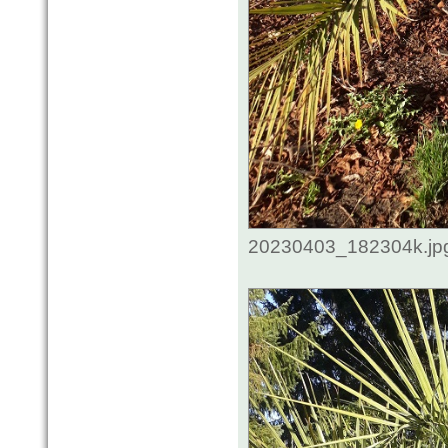
20230403_182304k.jpg