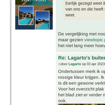
Eerlijk gezegd weet i
van ons en die heeft
weet.
De vergelijking met noo
maar gezien
viewtopi
het niet lang meer hoe
Re: Lagarto's buit
door
Lagarto
op 03 apr 2023
Ondertussen merk ik o
rossige kleur krijgen.
Is dit een gewone verk
Voor het overzicht plak
het blad ziet er verder
ook.