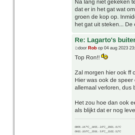
Na lang niet gekeken t
dat er in het gat wat 
groen de kop op. Inmid
het gat uit steken... D
Re: Lagarto's buit
door
Rob
op 04 aug 2023 23
Top Ron!!
Zal morgen hier ook ff
Hier was ook de speer e
allemaal verloren, dus b
Het zou hoe dan ook ee
als blijkt dat er nog leve
08/09, -14.7°C__14/15, - 3.6°C__20/21, -9.1°C
09/10, -10.0°C__15/16, - 5.9°C__21/22, -5.2°C