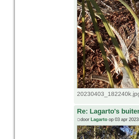
20230403_182240k.jpg
Re: Lagarto's buit
door
Lagarto
op 03 apr 2023