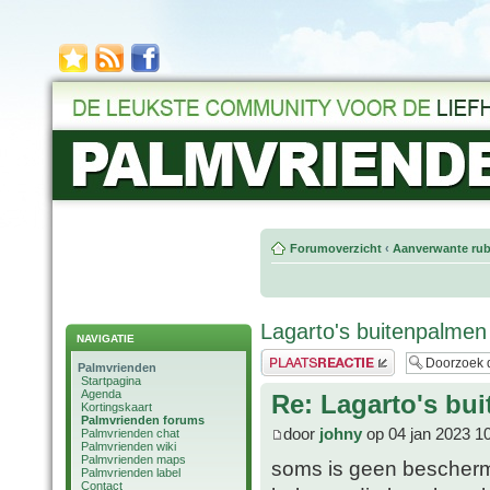
Forumoverzicht
‹
Aanverwante rub
Lagarto's buitenpalmen
NAVIGATIE
Plaats een reactie
Palmvrienden
Startpagina
Agenda
Re: Lagarto's bu
Kortingskaart
Palmvrienden forums
door
johny
op 04 jan 2023 1
Palmvrienden chat
Palmvrienden wiki
Palmvrienden maps
soms is geen beschermin
Palmvrienden label
Contact