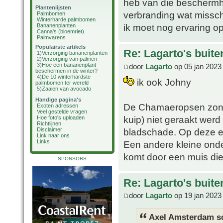
heb van die beschermhoe
Plantenlijsten
verbranding wat misschi
Palmbomen
Winterharde palmbomen
ik moet nog ervaring o
Bananenplanten
Canna's (bloemriet)
Palmvarens
Populairste artikels
Re: Lagarto's buit
1)
Verzorging bananenplanten
2)
Verzorging van palmen
3)
Hoe een bananenplant
door
Lagarto
op 05 jan 2023
beschermen in de winter?
4)
De 10 winterhardste
ik ook Johny
palmbomen ter wereld
5)
Zaaien van avocado
Handige pagina's
De Chamaeropsen zonder
Exoten adressen
Veel gestelde vragen
kuip) niet geraakt werd
Hoe foto's uploaden
Richtlijnen
bladschade. Op deze e
Disclaimer
Link naar ons
Links
Een andere kleine onde
komt door een muis die
SPONSORS
Re: Lagarto's buit
door
Lagarto
op 19 jan 2023
Axel Amsterdam sc