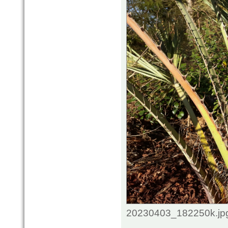
20230403_182250k.jpg