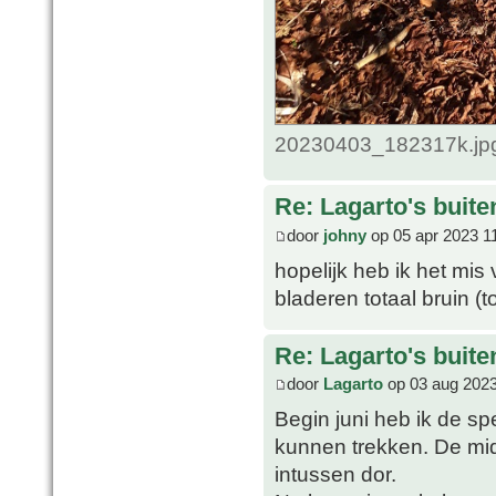
20230403_182317k.jpg
Re: Lagarto's buit
door
johny
op 05 apr 2023 1
hopelijk heb ik het mis 
bladeren totaal bruin (
Re: Lagarto's buit
door
Lagarto
op 03 aug 2023
Begin juni heb ik de sp
kunnen trekken. De mi
intussen dor.