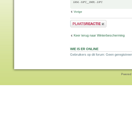
13/14, - 0.8°C__19/20, - 2.8°C
Vorige
Plaats een reactie
Keer terug naar Winterbescherming
WIE IS ER ONLINE
Gebruikers op dit forum: Geen geregistreer
Pwered