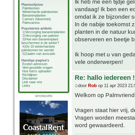
Ik heb me een tijdje g
Plantenlijsten
vandaag! Ik ben een ec
Palmbomen
Winterharde palmbomen
omdat ik ze bijzonder s
Bananenplanten
Canna's (bloemriet)
Palmvarens
In de nabije toekomst 
Populairste artikels
planten in de natuur k
1)
Verzorging bananenplanten
2)
Verzorging van palmen
observeren en beetje bi
3)
Hoe een bananenplant
beschermen in de winter?
4)
De 10 winterhardste
palmbomen ter wereld
Ik hoop met u van geda
5)
Zaaien van avocado
Handige pagina's
vele onderwerpen!
Exoten adressen
Veel gestelde vragen
Hoe foto's uploaden
Richtlijnen
Re: hallo iedereen !
Disclaimer
Link naar ons
door
Rob
op 11 apr 2023 21:
Links
Welkom op Palmvriend
SPONSORS
Vragen staat hier vrij, d
Vragen worden meestal 
word gewaardeerd.