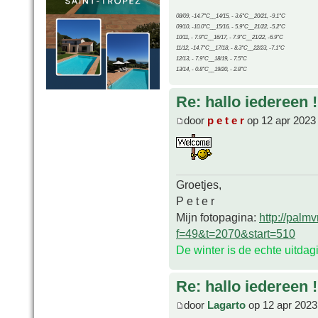
08/09, -14.7°C__14/15, - 3.6°C__20/21, -9.1°C
09/10, -10.0°C__15/16, - 5.9°C__21/22, -5.2°C
10/11, - 7.9°C__16/17, - 7.9°C__21/22, -6.9°C
11/12, -14.7°C__17/18, - 8.3°C__22/23, -7.1°C
12/13, - 7.9°C__18/19, - 7.5°C
13/14, - 0.8°C__19/20, - 2.8°C
Re: hallo iedereen !
door
p e t e r
op 12 apr 2023
Groetjes,
P e t e r
Mijn fotopagina:
http://palm
f=49&t=2070&start=510
De winter is de echte uitda
Re: hallo iedereen !
door
Lagarto
op 12 apr 2023