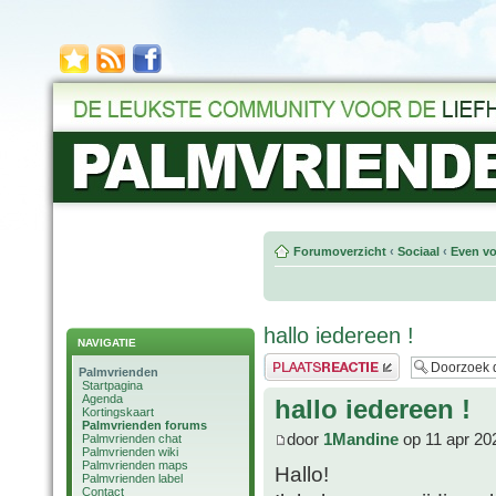
Forumoverzicht
‹
Sociaal
‹
Even vo
hallo iedereen !
NAVIGATIE
Plaats een reactie
Palmvrienden
Startpagina
Agenda
hallo iedereen !
Kortingskaart
Palmvrienden forums
door
1Mandine
op 11 apr 20
Palmvrienden chat
Palmvrienden wiki
Palmvrienden maps
Hallo!
Palmvrienden label
Contact