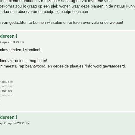
sche planten omdat ik ze bijzonder schattig en vol mysterie vind!
toekomst zou ik graag op een plek wonen waar deze planten in de natuur kunn
ks kunnen observeren en beetje bij beetje begrijpen.
u van gedachten te kunnen wisselen en te leren over vele onderwerpen!
edereen !
1 apr 2023 21:56
almvrienden 1Mandine!!
ier vrij, delen is nog beter!
n meestal rap beantwoord, en gedeelde plaatjes /info word gewaardeerd.
C__20/21, -9.1°C
C__21/22, -5.2°C
C__21/22, -6.9°C
C__22/23, -7.1°C
edereen !
p 12 apr 2023 11:42