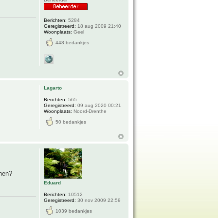
Berichten:
5284
Geregistreerd:
18 aug 2009 21:40
Woonplaats:
Geel
448 bedankjes
Lagarto
Berichten:
565
Geregistreerd:
09 aug 2020 00:21
Woonplaats:
Noord-Drenthe
50 bedankjes
onen?
Eduard
Berichten:
10512
Geregistreerd:
30 nov 2009 22:59
1039 bedankjes