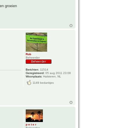
en groeien
Rob
Beheerder
Berichten:
11514
Geregistreerd:
05 aug 2011 23:08
Woonplaats:
Halsteren, NL
1149 bedankjes
p e t e r
Beheerder