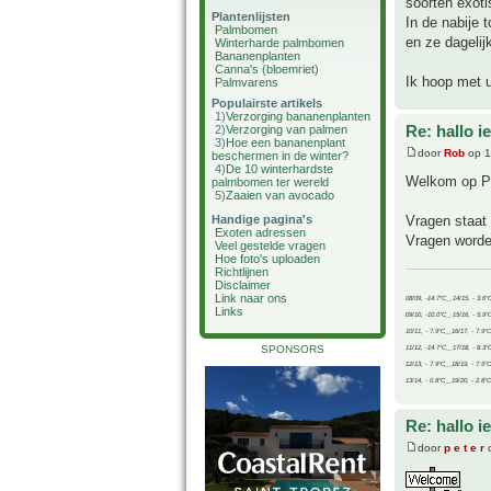
soorten exoti
Plantenlijsten
In de nabije 
Palmbomen
en ze dagelij
Winterharde palmbomen
Bananenplanten
Canna's (bloemriet)
Ik hoop met 
Palmvarens
Populairste artikels
1)
Verzorging bananenplanten
Re: hallo i
2)
Verzorging van palmen
3)
Hoe een bananenplant
door
Rob
op 1
beschermen in de winter?
4)
De 10 winterhardste
Welkom op P
palmbomen ter wereld
5)
Zaaien van avocado
Vragen staat h
Handige pagina's
Exoten adressen
Vragen worde
Veel gestelde vragen
Hoe foto's uploaden
Richtlijnen
Disclaimer
Link naar ons
08/09, -14.7°C__14/15, - 3.6°
Links
09/10, -10.0°C__15/16, - 5.9°
10/11, - 7.9°C__16/17, - 7.9°
SPONSORS
11/12, -14.7°C__17/18, - 8.3°
12/13, - 7.9°C__18/19, - 7.5°C
13/14, - 0.8°C__19/20, - 2.8°C
Re: hallo i
door
p e t e r
o