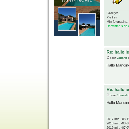
Groetjes,
P e t e r
Mijn fotopagina:
De winter is de
Re: hallo i
door
Lagarto
o
Hallo Mandin
Re: hallo i
door
Eduard
o
Hallo Mandin
2017 min. -08.1
2018 min. -08.6
2019 min. -07.0