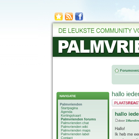
Forumoverz
hallo iede
NAVIGATIE
Plaats een reactie
Palmvrienden
Startpagina
Agenda
hallo iede
Kortingskaart
Palmvrienden forums
door
1Mandin
Palmvrienden chat
Palmvrienden wiki
Hallo!
Palmvrienden maps
Ik heb me een
Palmvrienden label
Contact