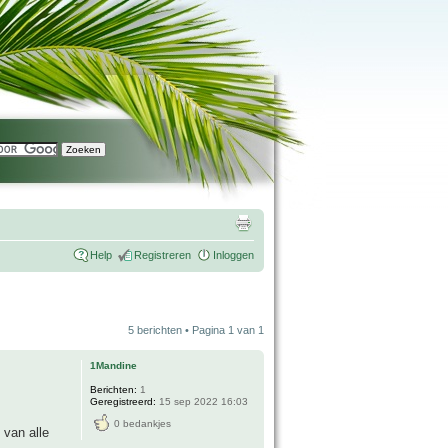
Help
Registreren
Inloggen
5 berichten • Pagina
1
van
1
1Mandine
Berichten:
1
Geregistreerd:
15 sep 2022 16:03
0 bedankjes
 van alle