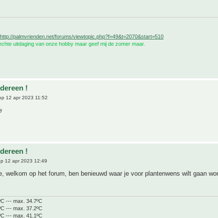
http://palmvrienden.net/forums/viewtopic.php?f=49&t=2070&start=510
 echte uitdaging van onze hobby maar geef mij de zomer maar.
edereen !
p 12 apr 2023 11:52
e
edereen !
p 12 apr 2023 12:49
e, welkom op het forum, ben benieuwd waar je voor plantenwens wilt gaan w
ºC --- max. 34.7ºC
ºC --- max. 37.2ºC
ºC --- max. 41.1ºC