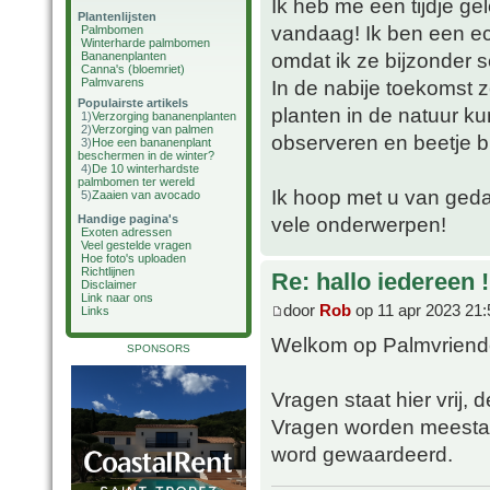
Ik heb me een tijdje g
Plantenlijsten
vandaag! Ik ben een ec
Palmbomen
Winterharde palmbomen
omdat ik ze bijzonder s
Bananenplanten
Canna's (bloemriet)
Palmvarens
In de nabije toekomst 
Populairste artikels
planten in de natuur k
1)
Verzorging bananenplanten
2)
Verzorging van palmen
observeren en beetje bi
3)
Hoe een bananenplant
beschermen in de winter?
4)
De 10 winterhardste
palmbomen ter wereld
Ik hoop met u van geda
5)
Zaaien van avocado
Handige pagina's
vele onderwerpen!
Exoten adressen
Veel gestelde vragen
Hoe foto's uploaden
Richtlijnen
Re: hallo iedereen !
Disclaimer
Link naar ons
door
Rob
op 11 apr 2023 21:
Links
Welkom op Palmvriend
SPONSORS
Vragen staat hier vrij, d
Vragen worden meestal 
word gewaardeerd.