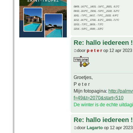
08/09, -14.7°C__14/15, - 3.6°C__20/21, -9.1°C
09/10, -10.0°C__15/16, - 5.9°C__21/22, -5.2°C
10/11, - 7.9°C__16/17, - 7.9°C__21/22, -6.9°C
11/12, -14.7°C__17/18, - 8.3°C__22/23, -7.1°C
12/13, - 7.9°C__18/19, - 7.5°C
13/14, - 0.8°C__19/20, - 2.8°C
Re: hallo iedereen !
door
p e t e r
op 12 apr 2023
Groetjes,
P e t e r
Mijn fotopagina:
http://palm
f=49&t=2070&start=510
De winter is de echte uitda
Re: hallo iedereen !
door
Lagarto
op 12 apr 2023