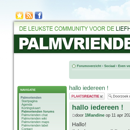
Forumoverzicht
‹
Sociaal
‹
Even vo
hallo iedereen !
NAVIGATIE
Plaats een reactie
Palmvrienden
Startpagina
Agenda
hallo iedereen !
Kortingskaart
Palmvrienden forums
door
1Mandine
op 11 apr 20
Palmvrienden chat
Palmvrienden wiki
Palmvrienden maps
Hallo!
Palmvrienden label
Contact