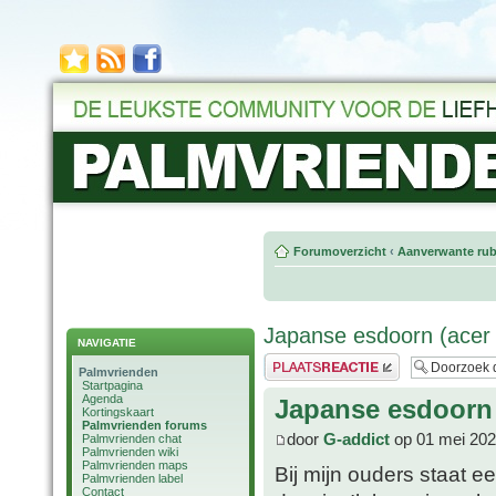
Forumoverzicht
‹
Aanverwante rub
Japanse esdoorn (acer
NAVIGATIE
Plaats een reactie
Palmvrienden
Startpagina
Agenda
Japanse esdoorn 
Kortingskaart
Palmvrienden forums
door
G-addict
op 01 mei 202
Palmvrienden chat
Palmvrienden wiki
Palmvrienden maps
Bij mijn ouders staat 
Palmvrienden label
Contact