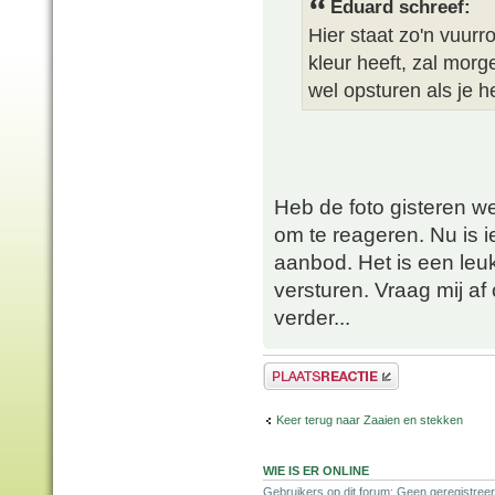
Eduard schreef:
Hier staat zo'n vuurr
kleur heeft, zal mor
wel opsturen als je h
Heb de foto gisteren w
om te reageren. Nu is i
aanbod. Het is een leuk
versturen. Vraag mij af o
verder...
Plaats een reactie
Keer terug naar Zaaien en stekken
WIE IS ER ONLINE
Gebruikers op dit forum: Geen geregistreer