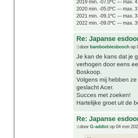
2019 min. -07.0ºC --- max. 
2020 min. -05.0ºC --- max. 
2021 min. -09.1ºC --- max. 
2022 min. -09.0ºC --- max. 
Re: Japanse esdoor
door
bamboebiesbosch
op 
Je kan de kans dat je 
verhogen door eens ee
Boskoop.
Volgens mij hebben ze 
geslacht Acer.
Succes met zoeken!
Hartelijke groet uit de 
Re: Japanse esdoor
door
G-addict
op 04 mei 202