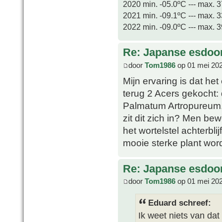
2020 min. -05.0ºC --- max. 
2021 min. -09.1ºC --- max. 
2022 min. -09.0ºC --- max. 
Re: Japanse esdoor
door
Tom1986
op 01 mei 202
Mijn ervaring is dat het
terug 2 Acers gekocht:
Palmatum Artropureum. D
zit dit zich in? Men bew
het wortelstel achterblij
mooie sterke plant word
Re: Japanse esdoor
door
Tom1986
op 01 mei 202
Eduard schreef:
Ik weet niets van dat