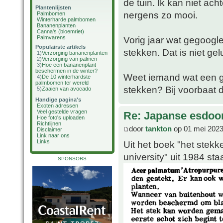
de tuin. Ik kan niet ach
Plantenlijsten
nergens zo mooi.
Palmbomen
Winterharde palmbomen
Bananenplanten
Canna's (bloemriet)
Palmvarens
Vorig jaar wat gegoogl
Populairste artikels
stekken. Dat is niet gel
1)
Verzorging bananenplanten
2)
Verzorging van palmen
3)
Hoe een bananenplant
beschermen in de winter?
Weet iemand wat een g
4)
De 10 winterhardste
palmbomen ter wereld
stekken? Bij voorbaat 
5)
Zaaien van avocado
Handige pagina's
Exoten adressen
Veel gestelde vragen
Re: Japanse esdoor
Hoe foto's uploaden
Richtlijnen
door
tankton
op 01 mei 2023
Disclaimer
Link naar ons
Links
Uit het boek "het ste
university" uit 1984 sta
SPONSORS