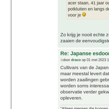
acer staan, 41 jaar 
potkluiten en langs d
voor je
Zo krijg je nooit echte z
zaaien de eenvoudigste
Re: Japanse esdoor
door
draco
op 01 mei 2023 1
Cultivars van de Japan
maar meestal levert dat
worden zaailingen gebr
worden soms interessan
observatie verder gekw
opleveren.
"Alleen mensen die kunnen tw