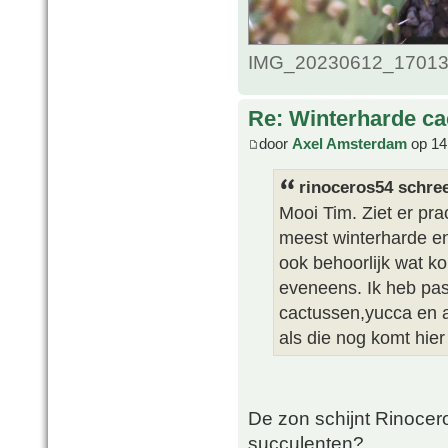
IMG_20230612_1701365
Re: Winterharde c
door
Axel Amsterdam
op 14
rinoceros54 schree
Mooi Tim. Ziet er pra
meest winterharde e
ook behoorlijk wat k
eveneens. Ik heb pas
cactussen,yucca en a
als die nog komt hier
De zon schijnt Rinocer
succulenten?