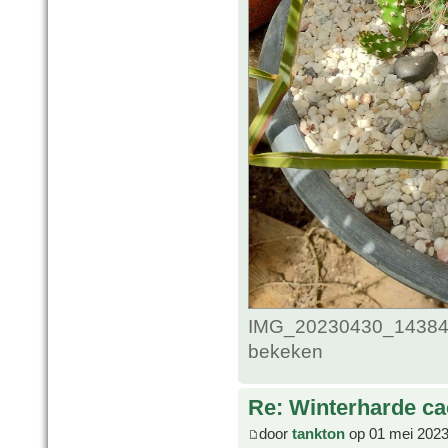
IMG_20230430_143841
bekeken
Re: Winterharde c
door
tankton
op 01 mei 2023