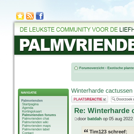
Forumoverzicht
‹
Exotische plant
Winterharde cactussen
NAVIGATIE
Plaats een reactie
Palmvrienden
Startpagina
Agenda
Re: Winterharde 
Kortingskaart
Palmvrienden forums
door
batdah
op 05 aug 2022 
Palmvrienden chat
Palmvrienden wiki
Palmvrienden maps
Palmvrienden label
Tim123 schreef:
Contact