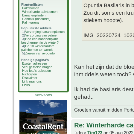
Opuntia Basilaris in 
Plantenlijsten
Palmbomen
Zou dit soms een krui
Winterharde palmbomen
Bananenplanten
Canna's (bloemriet)
stiekem hoopte).
Palmvarens
Populairste artikels
1)
Verzorging bananenplanten
IMG_20220724_1026
2)
Verzorging van palmen
3)
Hoe een bananenplant
beschermen in de winter?
4)
De 10 winterhardste
palmbomen ter wereld
5)
Zaaien van avocado
Handige pagina's
Exoten adressen
Kan het zijn dat de blo
Veel gestelde vragen
Hoe foto's uploaden
inmiddels weten toch? 
Richtlijnen
Disclaimer
Link naar ons
Links
Ik had de basilaris des
gehad..
SPONSORS
Groeten vanuit midden Port
Re: Winterharde c
door
Tim123
op 05 aug 2022