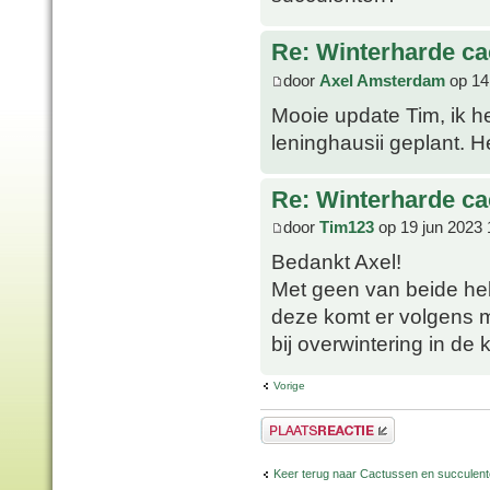
Re: Winterharde c
door
Axel Amsterdam
op 14
Mooie update Tim, ik he
leninghausii geplant. 
Re: Winterharde c
door
Tim123
op 19 jun 2023 
Bedankt Axel!
Met geen van beide heb
deze komt er volgens mi
bij overwintering in de 
Vorige
Plaats een reactie
Keer terug naar Cactussen en succulen