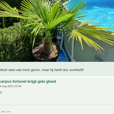
enkort weer wat mest geven, maar hij heeft dus overleefd!
arpus fortunei krijgt gele gloed
4 aug 2021 22:26
!!
C__20/21, -9.1°C