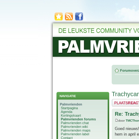
Forumoverz
Trachycarp
NAVIGATIE
Plaats een reactie
Palmvrienden
Startpagina
Agenda
Re: Trach
Kortingskaart
Palmvrienden forums
door
TMCTho
Palmvrienden chat
Palmvrienden wiki
Goed nieuws!
Palmvrienden maps
hem in april
Palmvrienden label
Contact