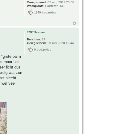
Geregistreerd:
05 aug 2011 23:08
Woonplaats:
Halsteren, NL
1149 bedankjes
TMCThomas
Berichten:
17
Geregistreerd:
25 mei 2020 19:44
0 bedankjes
 "grote palm
 is maar het
er licht dus
ardig wat zon
het slecht
 wel veel