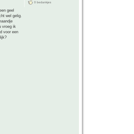
0 bedankjes
een geel
cht wel gelig.
maandje
 vroeg ik
id voor een
ijk?