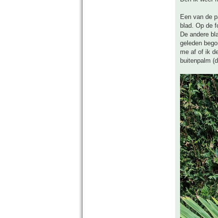
Een van de p
blad. Op de fo
De andere bl
geleden bego
me af of ik 
buitenpalm (d