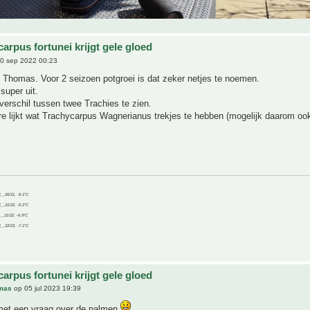
arpus fortunei krijgt gele gloed
0 sep 2022 00:23
 Thomas. Voor 2 seizoen potgroei is dat zeker netjes te noemen.
super uit.
verschil tussen twee Trachies te zien.
e lijkt wat Trachycarpus Wagnerianus trekjes te hebben (mogelijk daarom oo
C__20/21, -9.1°C
C__21/22, -5.2°C
C__21/22, -6.9°C
C__22/23, -7.1°C
arpus fortunei krijgt gele gloed
mas
op 05 jul 2023 19:39
met een vraag over de palmen