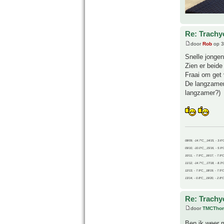
Re: Trachyc
door
Rob
op 3
Snelle jongen
Zien er beide 
Fraai om get 
De langzamer
langzamer?)
08/09, -14.7°C__14/15, - 3.6°
09/10, -10.0°C__15/16, - 5.9°
10/11, - 7.9°C__16/17, - 7.9°
11/12, -14.7°C__17/18, - 8.3°
12/13, - 7.9°C__18/19, - 7.5°C
13/14, - 0.8°C__19/20, - 2.8°C
Re: Trachyc
door
TMCTho
Ben ik weer 