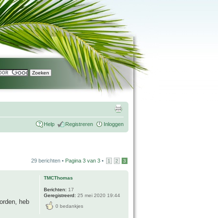
Help
Registreren
Inloggen
29 berichten •
Pagina
3
van
3
•
1
2
3
TMCThomas
Berichten:
17
Geregistreerd:
25 mei 2020 19:44
orden, heb
0 bedankjes