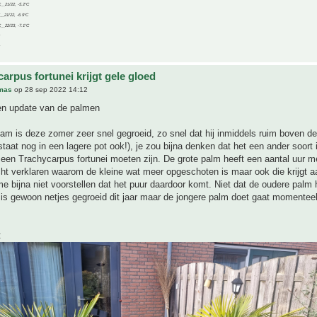
C__21/22, -5.2°C
C__21/22, -6.9°C
C__22/23, -7.1°C
arpus fortunei krijgt gele gloed
mas
op 28 sep 2022 14:12
n update van de palmen
lam is deze zomer zeer snel gegroeid, zo snel dat hij inmiddels ruim boven de
j staat nog in een lagere pot ook!), je zou bijna denken dat het een ander soort
een Trachycarpus fortunei moeten zijn. De grote palm heeft een aantal uur me
cht verklaren waarom de kleine wat meer opgeschoten is maar ook die krijgt a
e bijna niet voorstellen dat het puur daardoor komt. Niet dat de oudere palm 
 is gewoon netjes gegroeid dit jaar maar de jongere palm doet gaat momenteel
: