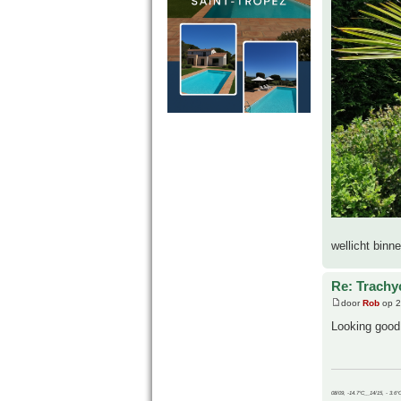
wellicht binn
Re: Trachyc
door
Rob
op 2
Looking good
08/09, -14.7°C__14/15, - 3.6°