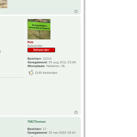
Rob
Beheerder
k
Berichten:
11514
Geregistreerd:
05 aug 2011 23:08
Woonplaats:
Halsteren, NL
1149 bedankjes
TMCThomas
Berichten:
17
Geregistreerd:
25 mei 2020 19:44