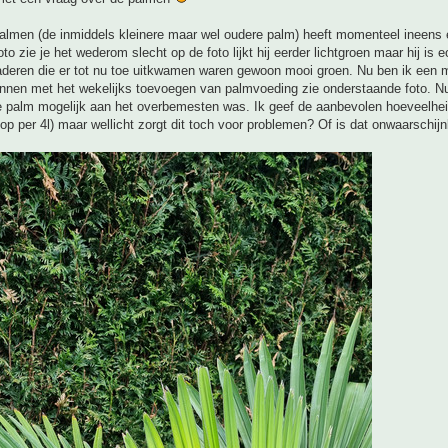
almen (de inmiddels kleinere maar wel oudere palm) heeft momenteel ineens 
to zie je het wederom slecht op de foto lijkt hij eerder lichtgroen maar hij is e
aderen die er tot nu toe uitkwamen waren gewoon mooi groen. Nu ben ik een 
nnen met het wekelijks toevoegen van palmvoeding zie onderstaande foto. Nu
de palm mogelijk aan het overbemesten was. Ik geef de aanbevolen hoeveelhe
op per 4l) maar wellicht zorgt dit toch voor problemen? Of is dat onwaarschijnl