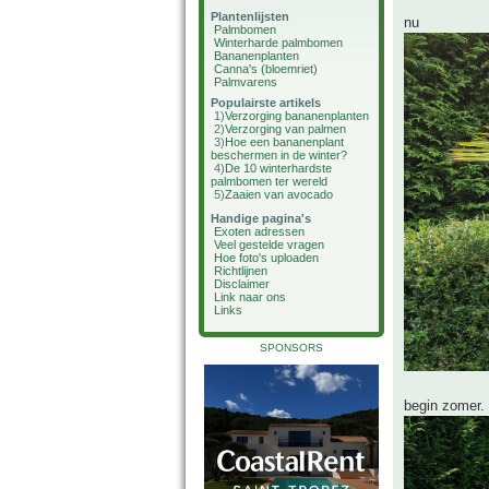
Plantenlijsten
nu
Palmbomen
Winterharde palmbomen
Bananenplanten
Canna's (bloemriet)
Palmvarens
Populairste artikels
1)
Verzorging bananenplanten
2)
Verzorging van palmen
3)
Hoe een bananenplant
beschermen in de winter?
4)
De 10 winterhardste
palmbomen ter wereld
5)
Zaaien van avocado
Handige pagina's
Exoten adressen
Veel gestelde vragen
Hoe foto's uploaden
Richtlijnen
Disclaimer
Link naar ons
Links
SPONSORS
begin zomer.