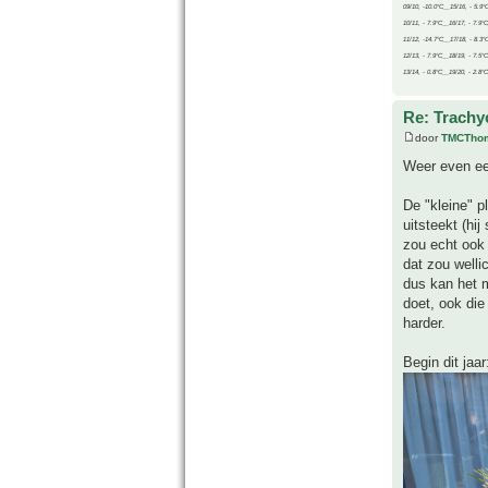
09/10, -10.0°C__15/16, - 5.9°
10/11, - 7.9°C__16/17, - 7.9°
11/12, -14.7°C__17/18, - 8.3°
12/13, - 7.9°C__18/19, - 7.5°C
13/14, - 0.8°C__19/20, - 2.8°C
Re: Trachyc
door
TMCTho
Weer even ee
De "kleine" p
uitsteekt (hi
zou echt ook 
dat zou welli
dus kan het m
doet, ook die
harder.
Begin dit jaar