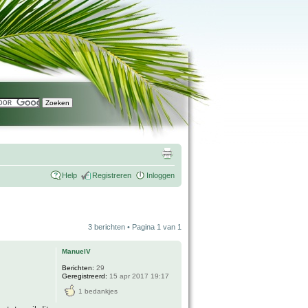
Help
Registreren
Inloggen
3 berichten • Pagina
1
van
1
ManuelV
Berichten:
29
Geregistreerd:
15 apr 2017 19:17
1 bedankjes