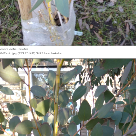
iflora debeuzevillei
42-min.jpg (753.76 KiB) 3473 keer bekeken