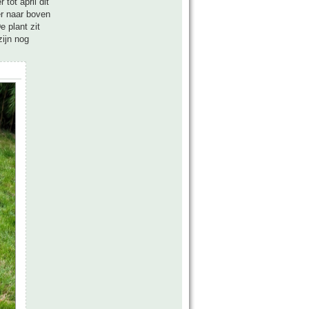
tot april dit
er naar boven
e plant zit
zijn nog