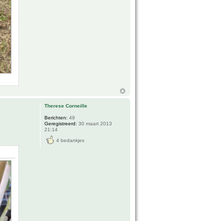
Therese Corneille
Berichten:
49
Geregistreerd:
30 maart 2013
21:14
4 bedankjes