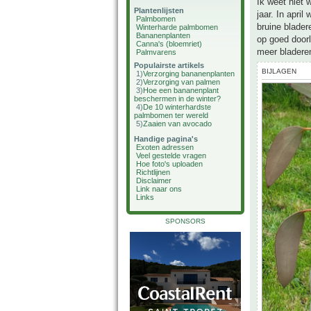
Ik weet niet 
Plantenlijsten
jaar. In apri
Palmbomen
bruine blader
Winterharde palmbomen
Bananenplanten
op goed doorl
Canna's (bloemriet)
meer bladeren
Palmvarens
Populairste artikels
BIJLAGEN
1)
Verzorging bananenplanten
2)
Verzorging van palmen
3)
Hoe een bananenplant
beschermen in de winter?
4)
De 10 winterhardste
palmbomen ter wereld
5)
Zaaien van avocado
Handige pagina's
Exoten adressen
Veel gestelde vragen
Hoe foto's uploaden
Richtlijnen
Disclaimer
Link naar ons
Links
SPONSORS