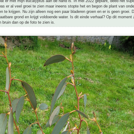
wat er met mijn eucalyptus aan de hand is. In mei 2022 geplant, deed het super 
l was er al veel groei te zien maar ineens stopte het en begon de plant van ond
en te krijgen. Nu zijn alleen nog een paar bladeren groen en er is geen groei. D
aatbare grond en krijgt voldoende water. Is dit einde verhaal? Op dit moment 
 bruin dan op de foto te zien is.