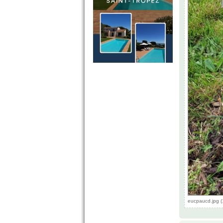
eucpaucd.jpg (