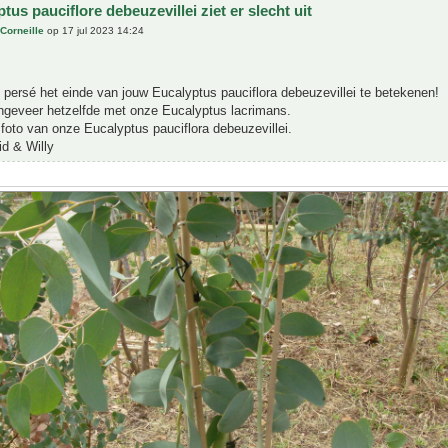
tus pauciflore debeuzevillei ziet er slecht uit
Corneille
op 17 jul 2023 14:24
t persé het einde van jouw Eucalyptus pauciflora debeuzevillei te betekenen!
ngeveer hetzelfde met onze Eucalyptus lacrimans.
foto van onze Eucalyptus pauciflora debeuzevillei.
id & Willy