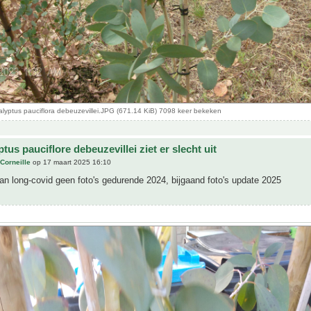
yptus pauciflora debeuzevillei.JPG (671.14 KiB) 7098 keer bekeken
tus pauciflore debeuzevillei ziet er slecht uit
Corneille
op 17 maart 2025 16:10
n long-covid geen foto's gedurende 2024, bijgaand foto's update 2025