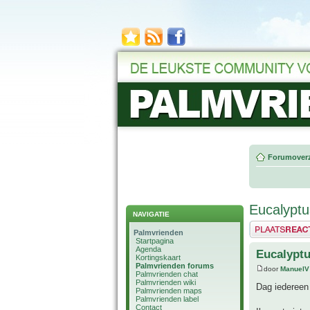
Forumoverz
Eucalyptus
NAVIGATIE
Plaats een reactie
Palmvrienden
Startpagina
Agenda
Eucalyptus
Kortingskaart
Palmvrienden forums
door
ManuelV
Palmvrienden chat
Palmvrienden wiki
Dag iedereen
Palmvrienden maps
Palmvrienden label
Contact