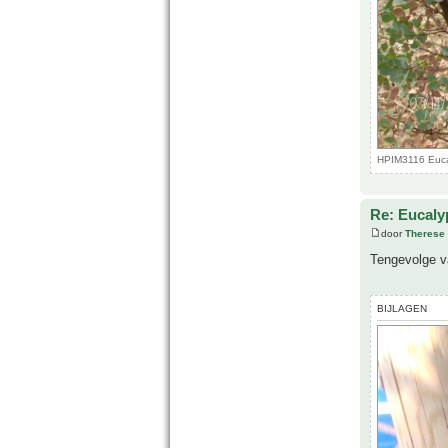
HPIM3116 Eucal
Re: Eucalyp
door
Therese 
Tengevolge va
BIJLAGEN