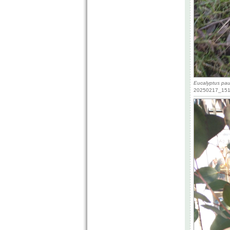
Eucalyptus pauc
20250217_1510