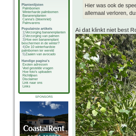
Hier was ook de speer
Plantenlijsten
Palmbomen
allemaal verloren, dus
Winterharde palmbomen
Bananenplanten
Canna's (bloemriet)
Palmvarens
Ai dat klinkt niet best 
Populairste artikels
1)
Verzorging bananenplanten
2)
Verzorging van palmen
3)
Hoe een bananenplant
beschermen in de winter?
4)
De 10 winterhardste
palmbomen ter wereld
5)
Zaaien van avocado
Handige pagina's
Exoten adressen
Veel gestelde vragen
Hoe foto's uploaden
Richtlijnen
Disclaimer
Link naar ons
Links
SPONSORS