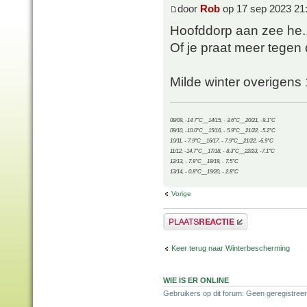
door
Rob
op 17 sep 2023 21
Hoofddorp aan zee he..
Of je praat meer tegen
Milde winter overigen
08/09, -14.7°C__14/15, - 3.6°C__20/21, -9.1°C
09/10, -10.0°C__15/16, - 5.9°C__21/22, -5.2°C
10/11, - 7.9°C__16/17, - 7.9°C__21/22, -6.9°C
11/12, -14.7°C__17/18, - 8.3°C__22/23, -7.1°C
12/13, - 7.9°C__18/19, - 7.5°C
13/14, - 0.8°C__19/20, - 2.8°C
Vorige
Plaats een reactie
Keer terug naar Winterbescherming
WIE IS ER ONLINE
Gebruikers op dit forum: Geen geregistreer