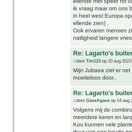
ellende met speer rot 
ik vraag maar om ons b
in heel west Europa op
ellende zien) .
Ook ervaren mensen zijn
nattigheid langere vrie
Re: Lagarto's buit
door
Tim123
op 10 aug 2023
Mijn Jubaea ziet er net
moeiteloos door..
Re: Lagarto's buit
door
GaveAgave
op 14 aug 
Volgens mij de combinat
meerdere keren en lang
Kou kunnen vele plante
duur van een koude per