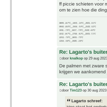
ff piccie schieten voor
om te zien hoe die ding
08/09, -14.7°C__14/15, - 3.6°C__20/21, -9.1°C
09/10, -10.0°C__15/16, - 5.9°C__21/22, -5.2°C
10/11, - 7.9°C__16/17, - 7.9°C__21/22, -6.9°C
11/12, -14.7°C__17/18, - 8.3°C__22/23, -7.1°C
12/13, - 7.9°C__18/19, - 7.5°C
13/14, - 0.8°C__19/20, - 2.8°C
Re: Lagarto's buit
door
knalkop
op 29 aug 2023
De palmen met zware sp
krijgen we aankomend j
Re: Lagarto's buit
door
Tim123
op 30 aug 2023
Lagarto schreef:
Hoe staat het onder