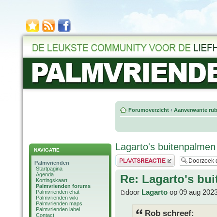
Forumoverzicht
‹
Aanverwante rub
Lagarto's buitenpalmen
NAVIGATIE
Plaats een reactie
Palmvrienden
Startpagina
Agenda
Re: Lagarto's bu
Kortingskaart
Palmvrienden forums
door
Lagarto
op 09 aug 2023
Palmvrienden chat
Palmvrienden wiki
Palmvrienden maps
Palmvrienden label
Rob schreef:
Contact