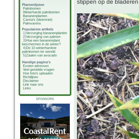
stippen op de bladeren
Plantenlijsten
Palmbomen
Winterharde palmbomen
Bananenplanten
Canna's (bloemriet)
Palmvarens
Populairste artikels
1)
Verzorging bananenplanten
2)
Verzorging van palmen
3)
Hoe een bananenplant
beschermen in de winter?
4)
De 10 winterhardste
palmbomen ter wereld
5)
Zaaien van avocado
Handige pagina's
Exoten adressen
Veel gestelde vragen
Hoe foto's uploaden
Richtlijnen
Disclaimer
Link naar ons
Links
SPONSORS