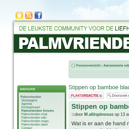
Forumoverzicht
‹
Aanverwante rub
Stippen op bamboe bla
NAVIGATIE
Plaats een reactie
Palmvrienden
Startpagina
Agenda
Stippen op bamb
Kortingskaart
Palmvrienden forums
door
M.altispinosus
op 13 a
Palmvrienden chat
Palmvrienden wiki
Palmvrienden maps
Wat is er aan de hand 
Palmvrienden label
Contact