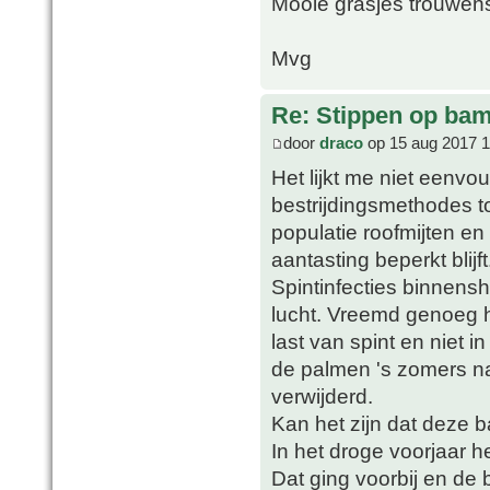
Mooie grasjes trouwens
Mvg
Re: Stippen op ba
door
draco
op 15 aug 2017 1
Het lijkt me niet eenvo
bestrijdingsmethodes to
populatie roofmijten en
aantasting beperkt blijft
Spintinfecties binnens
lucht. Vreemd genoeg 
last van spint en niet i
de palmen 's zomers na
verwijderd.
Kan het zijn dat deze b
In het droge voorjaar h
Dat ging voorbij en de 