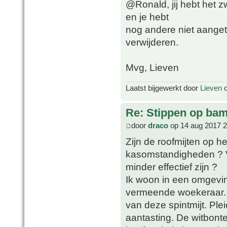
@Ronald, jij hebt het z
en je hebt
nog andere niet aanget
verwijderen.
Mvg, Lieven
Laatst bijgewerkt door
Lieven
o
Re: Stippen op ba
door
draco
op 14 aug 2017 2
Zijn de roofmijten op h
kasomstandigheden ? V
minder effectief zijn ?
Ik woon in een omgevin
vermeende woekeraar. 
van deze spintmijt. Pl
aantasting. De witbont