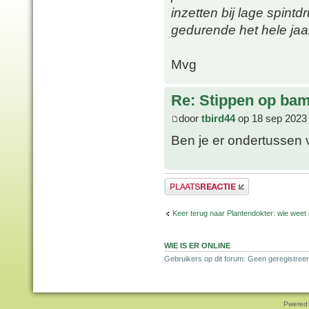
inzetten bij lage spintd
gedurende het hele jaar
Mvg
Re: Stippen op ba
door
tbird44
op 18 sep 2023
Ben je er ondertussen 
Plaats een reactie
Keer terug naar Plantendokter: wie weet
WIE IS ER ONLINE
Gebruikers op dit forum: Geen geregistreer
Pwered