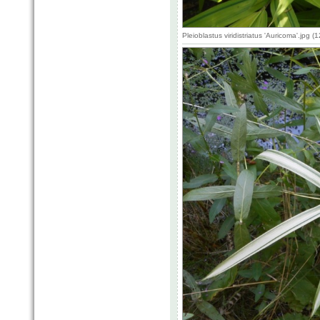
Pleioblastus viridistriatus 'Auricoma'.jpg