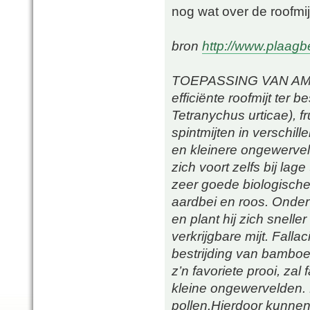
nog wat over de roofmij
bron
http://www.plaagb
TOEPASSING VAN AMBLY
efficiënte roofmijt ter 
Tetranychus urticae), f
spintmijten in verschi
en kleinere ongewervelde
zich voort zelfs bij la
zeer goede biologische
aardbei en roos. Onder
en plant hij zich snel
verkrijgbare mijt. Fall
bestrijding van bamboemi
z’n favoriete prooi, zal
kleine ongewervelden. 
pollen.Hierdoor kunnen 