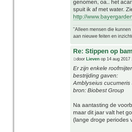
genomen, oa.. het acar
spuit ik af met water. Zi
http://www.bayergarden.
"Alleen mensen die kunnen tw
aan nieuwe feiten en inzich
Re: Stippen op ba
door
Lieven
op 14 aug 2017 
Er zijn enkele roofmijt
bestrijding gaven:
Amblyseius cucumeris a
bron: Biobest Group
Na aantasting de voorbi
maar dit jaar valt het
(lange droge periodes 