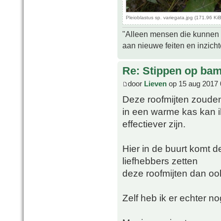
Pleioblastus sp. variegata.jpg (171.96 K
"Alleen mensen die kunnen tw
aan nieuwe feiten en inzich
Re: Stippen op ba
door
Lieven
op 15 aug 2017 
Deze roofmijten zouden 
in een warme kas kan i
effectiever zijn.
Hier in de buurt komt 
liefhebbers zetten
deze roofmijten dan ook
Zelf heb ik er echter n