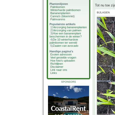
Plantenlijsten
Tot nu toe zi
Palmbomen
Winterharde palmbomen
BIJLAGEN
Bananenplanten
Canna's (bloemriet)
Palmvarens
Populairste artikels
1)
Verzorging bananenplanten
2)
Verzorging van palmen
3)
Hoe een bananenplant
beschermen in de winter?
4)
De 10 winterhardste
palmbomen ter wereld
5)
Zaaien van avocado
Handige pagina's
Exoten adressen
Veel gestelde vragen
Hoe foto's uploaden
Richtlijnen
Disclaimer
Link naar ons
Links
SPONSORS