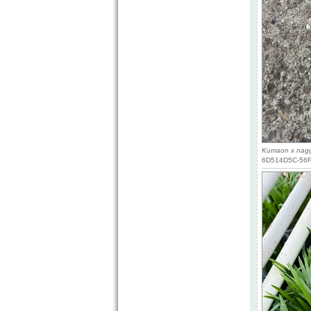
Kumaon x nagg
6D514D5C-56F