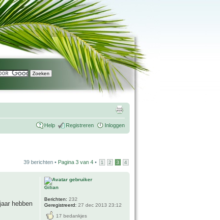
Help
Registreren
Inloggen
39 berichten •
Pagina
3
van
4
•
1
2
3
4
Gilian
Berichten:
232
jaar hebben
Geregistreerd:
27 dec 2013 23:12
17 bedankjes