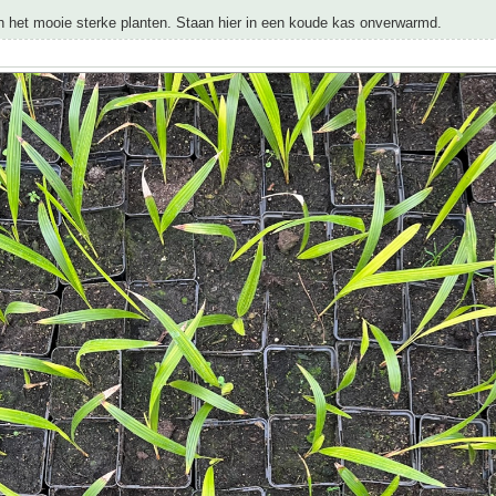
jn het mooie sterke planten. Staan hier in een koude kas onverwarmd.