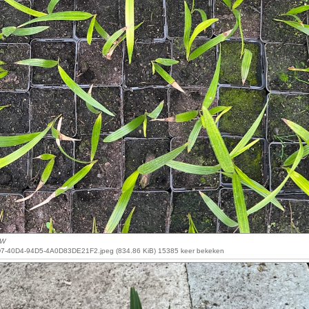
xW
-40D4-94D5-4A0D83DE21F2.jpeg (834.86 KiB) 15385 keer bekeken