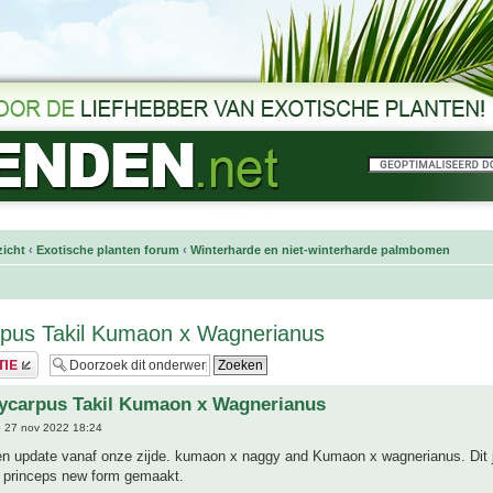
icht
‹
Exotische planten forum
‹
Winterharde en niet-winterharde palmbomen
rpus Takil Kumaon x Wagnerianus
hycarpus Takil Kumaon x Wagnerianus
 27 nov 2022 18:24
een update vanaf onze zijde. kumaon x naggy and Kumaon x wagnerianus. Dit 
princeps new form gemaakt.