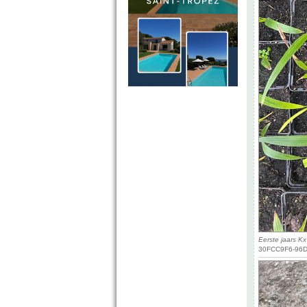
Eerste jaars K
30FCC9F6-96D7