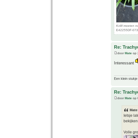
KxW moeten no
E42255DF-073F
Re: Trachy
door
Mate
op 
Interessant
Een klein stukje
Re: Trachy
door
Mate
op 
Mate
Ietsje l
bekijken 
Volle gr