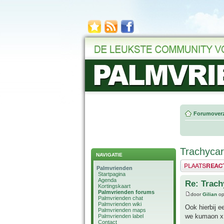
Forumoverz
Trachyca
NAVIGATIE
Plaats een reactie
Palmvrienden
Startpagina
Agenda
Re: Trac
Kortingskaart
Palmvrienden forums
door
Gilian
op
Palmvrienden chat
Palmvrienden wiki
Ook hierbij 
Palmvrienden maps
we kumaon x 
Palmvrienden label
Contact