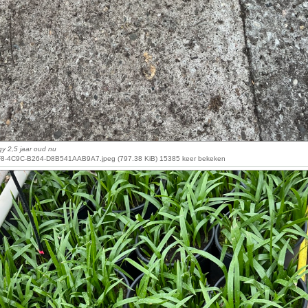
y 2,5 jaar oud nu
8-4C9C-B264-D8B541AAB9A7.jpeg (797.38 KiB) 15385 keer bekeken