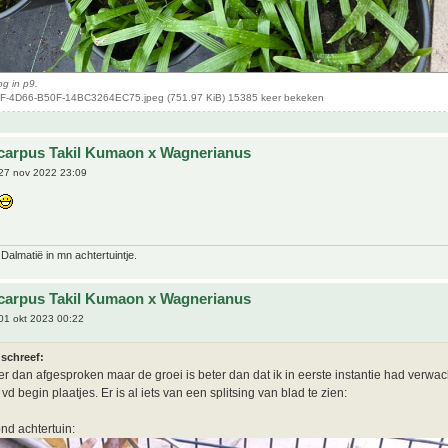
g in p9.
-4D66-B50F-14BC3264EC75.jpeg (751.97 KiB) 15385 keer bekeken
carpus Takil Kumaon x Wagnerianus
27 nov 2022 23:09
 Dalmatië in mn achtertuintje.
carpus Takil Kumaon x Wagnerianus
01 okt 2023 00:22
 schreef:
ater dan afgesproken maar de groei is beter dan dat ik in eerste instantie had verwac
vd begin plaatjes. Er is al iets van een splitsing van blad te zien:
ond achtertuin: