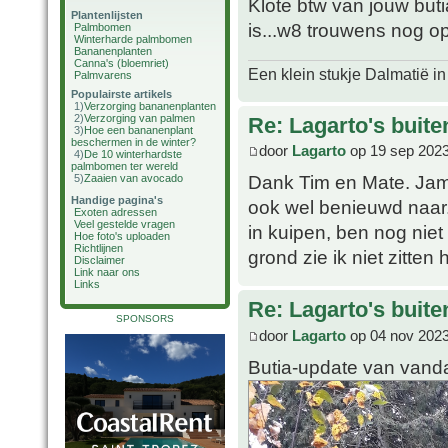
Klote btw van jouw butia
Plantenlijsten
is...w8 trouwens nog o
Palmbomen
Winterharde palmbomen
Bananenplanten
Canna's (bloemriet)
Een klein stukje Dalmatië in
Palmvarens
Populairste artikels
1)
Verzorging bananenplanten
2)
Verzorging van palmen
Re: Lagarto's buit
3)
Hoe een bananenplant
beschermen in de winter?
door
Lagarto
op 19 sep 2023
4)
De 10 winterhardste
palmbomen ter wereld
Dank Tim en Mate. Jam
5)
Zaaien van avocado
Handige pagina's
ook wel benieuwd naar..
Exoten adressen
Veel gestelde vragen
in kuipen, ben nog niet
Hoe foto's uploaden
Richtlijnen
grond zie ik niet zitten h
Disclaimer
Link naar ons
Links
Re: Lagarto's buit
SPONSORS
door
Lagarto
op 04 nov 2023
Butia-update van vand