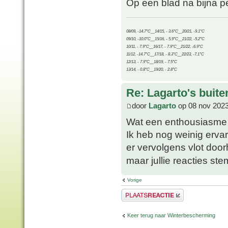
Op een blad na bijna p
08/09, -14.7°C__14/15, - 3.6°C__20/21, -9.1°C
09/10, -10.0°C__15/16, - 5.9°C__21/22, -5.2°C
10/11, - 7.9°C__16/17, - 7.9°C__21/22, -6.9°C
11/12, -14.7°C__17/18, - 8.3°C__22/23, -7.1°C
12/13, - 7.9°C__18/19, - 7.5°C
13/14, - 0.8°C__19/20, - 2.8°C
Re: Lagarto's buit
door
Lagarto
op 08 nov 2023
Wat een enthousiasm
Ik heb nog weinig erva
er vervolgens vlot door
maar jullie reacties s
Vorige
Plaats een reactie
Keer terug naar Winterbescherming