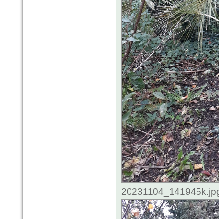
20231104_141945k.jpg