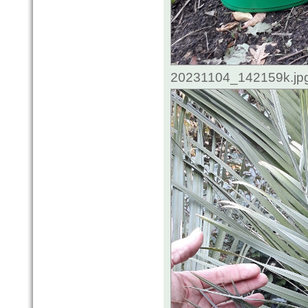
20231104_142159k.jpg