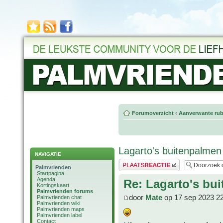
Forumoverzicht
‹
Aanverwante rub
Lagarto's buitenpalmen
NAVIGATIE
Plaats een reactie
Palmvrienden
Startpagina
Agenda
Re: Lagarto's bu
Kortingskaart
Palmvrienden forums
door
Mate
op 17 sep 2023 2
Palmvrienden chat
Palmvrienden wiki
Palmvrienden maps
Palmvrienden label
Contact