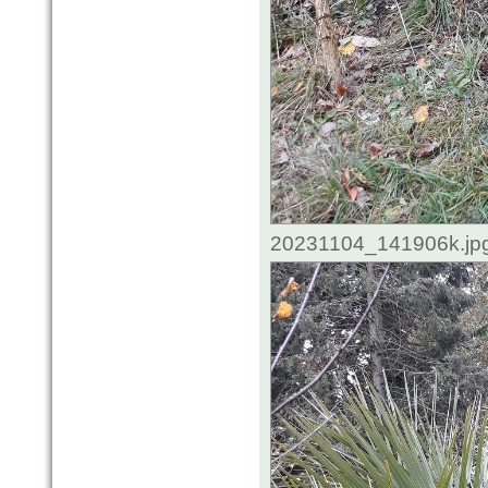
20231104_141906k.jpg