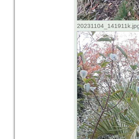
20231104_141911k.jpg