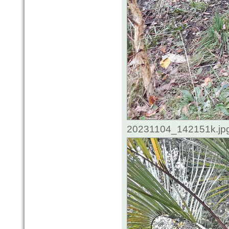
20231104_142151k.jpg