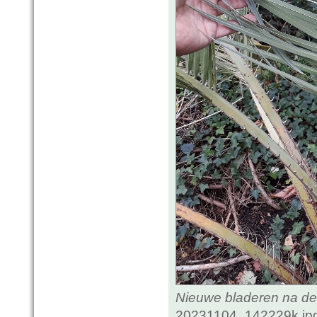
Nieuwe bladeren na de
20231104_142229k.jpg