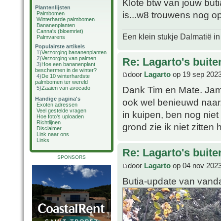
Klote btw van jouw butia
Plantenlijsten
is...w8 trouwens nog o
Palmbomen
Winterharde palmbomen
Bananenplanten
Canna's (bloemriet)
Een klein stukje Dalmatië in
Palmvarens
Populairste artikels
1)
Verzorging bananenplanten
2)
Verzorging van palmen
Re: Lagarto's buit
3)
Hoe een bananenplant
beschermen in de winter?
door
Lagarto
op 19 sep 2023
4)
De 10 winterhardste
palmbomen ter wereld
Dank Tim en Mate. Jam
5)
Zaaien van avocado
Handige pagina's
ook wel benieuwd naar..
Exoten adressen
Veel gestelde vragen
in kuipen, ben nog niet
Hoe foto's uploaden
Richtlijnen
grond zie ik niet zitten h
Disclaimer
Link naar ons
Links
Re: Lagarto's buit
SPONSORS
door
Lagarto
op 04 nov 2023
Butia-update van vand