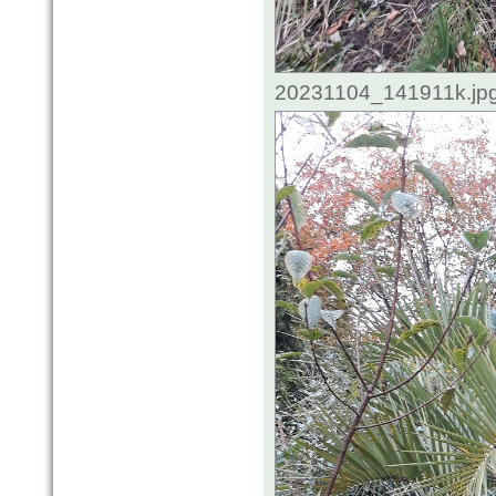
20231104_141911k.jpg