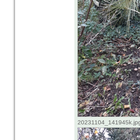
20231104_141945k.jpg