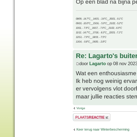
Op een blad na bijna p
08/09, -14.7°C__14/15, - 3.6°C__20/21, -9.1°C
09/10, -10.0°C__15/16, - 5.9°C__21/22, -5.2°C
10/11, - 7.9°C__16/17, - 7.9°C__21/22, -6.9°C
11/12, -14.7°C__17/18, - 8.3°C__22/23, -7.1°C
12/13, - 7.9°C__18/19, - 7.5°C
13/14, - 0.8°C__19/20, - 2.8°C
Re: Lagarto's buit
door
Lagarto
op 08 nov 2023
Wat een enthousiasm
Ik heb nog weinig erva
er vervolgens vlot door
maar jullie reacties s
Vorige
Plaats een reactie
Keer terug naar Winterbescherming