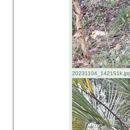
20231104_142151k.jpg