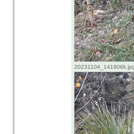
20231104_141906k.jpg