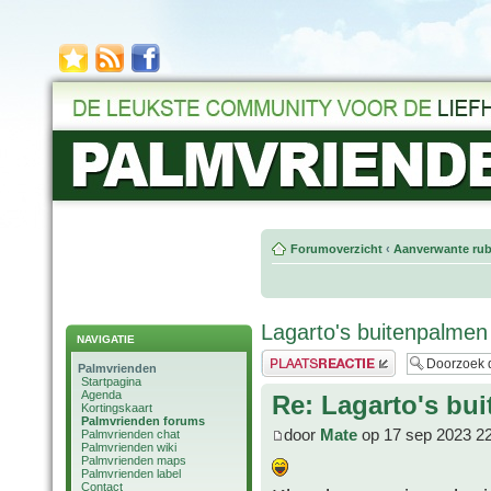
Forumoverzicht
‹
Aanverwante rub
Lagarto's buitenpalmen
NAVIGATIE
Plaats een reactie
Palmvrienden
Startpagina
Agenda
Re: Lagarto's bu
Kortingskaart
Palmvrienden forums
door
Mate
op 17 sep 2023 2
Palmvrienden chat
Palmvrienden wiki
Palmvrienden maps
Palmvrienden label
Contact