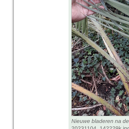
Nieuwe bladeren na de
20231104_142229k.jpg