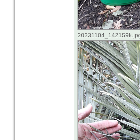
20231104_142159k.jpg