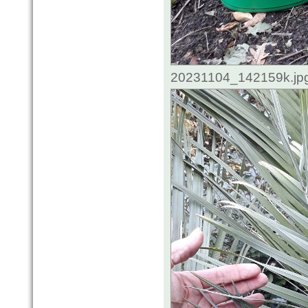
20231104_142159k.jpg