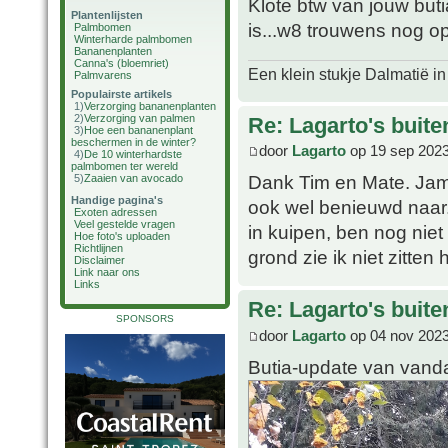
Klote btw van jouw butia
Plantenlijsten
is...w8 trouwens nog o
Palmbomen
Winterharde palmbomen
Bananenplanten
Canna's (bloemriet)
Een klein stukje Dalmatië in
Palmvarens
Populairste artikels
1)
Verzorging bananenplanten
2)
Verzorging van palmen
Re: Lagarto's buit
3)
Hoe een bananenplant
beschermen in de winter?
door
Lagarto
op 19 sep 2023
4)
De 10 winterhardste
palmbomen ter wereld
Dank Tim en Mate. Jam
5)
Zaaien van avocado
Handige pagina's
ook wel benieuwd naar..
Exoten adressen
Veel gestelde vragen
in kuipen, ben nog niet
Hoe foto's uploaden
Richtlijnen
grond zie ik niet zitten h
Disclaimer
Link naar ons
Links
Re: Lagarto's buit
SPONSORS
door
Lagarto
op 04 nov 2023
Butia-update van vand