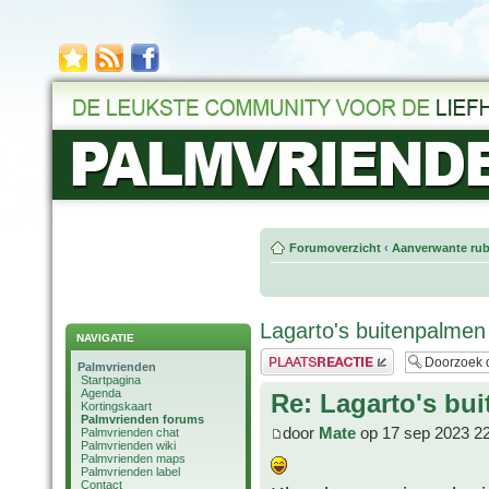
Forumoverzicht
‹
Aanverwante rub
Lagarto's buitenpalmen
NAVIGATIE
Plaats een reactie
Palmvrienden
Startpagina
Agenda
Re: Lagarto's bu
Kortingskaart
Palmvrienden forums
door
Mate
op 17 sep 2023 2
Palmvrienden chat
Palmvrienden wiki
Palmvrienden maps
Palmvrienden label
Contact