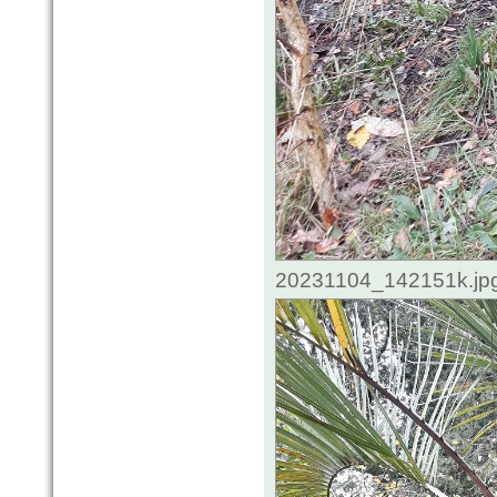
20231104_142151k.jpg