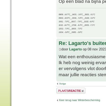
Op een blad na bijna p
08/09, -14.7°C__14/15, - 3.6°C__20/21, -9.1°C
09/10, -10.0°C__15/16, - 5.9°C__21/22, -5.2°C
10/11, - 7.9°C__16/17, - 7.9°C__21/22, -6.9°C
11/12, -14.7°C__17/18, - 8.3°C__22/23, -7.1°C
12/13, - 7.9°C__18/19, - 7.5°C
13/14, - 0.8°C__19/20, - 2.8°C
Re: Lagarto's buit
door
Lagarto
op 08 nov 2023
Wat een enthousiasm
Ik heb nog weinig erva
er vervolgens vlot door
maar jullie reacties s
Vorige
Plaats een reactie
Keer terug naar Winterbescherming