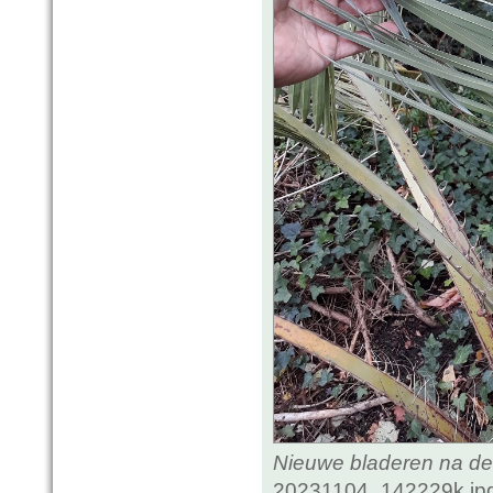
Nieuwe bladeren na de
20231104_142229k.jpg