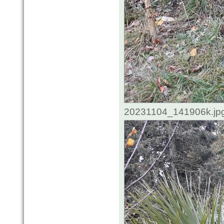
20231104_141906k.jpg