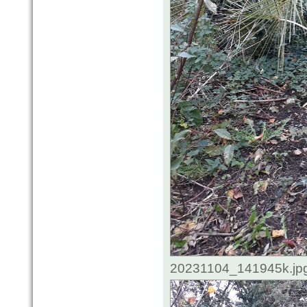
20231104_141945k.jpg