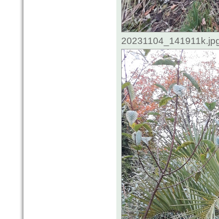
20231104_141911k.jpg