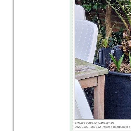
37jarige Phoenix Canariensis
20230103_160312_resized (Medium).jpg 