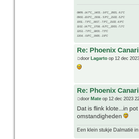
08/09, -14.7°C__14/15, - 3.6°C__20/21, -9.1°C
09/10, -10.0°C__15/16, - 5.9°C__21/22, -5.2°C
10/11, - 7.9°C__16/17, - 7.9°C__21/22, -6.9°C
11/12, -14.7°C__17/18, - 8.3°C__22/23, -7.1°C
12/13, - 7.9°C__18/19, - 7.5°C
13/14, - 0.8°C__19/20, - 2.8°C
Re: Phoenix Canari
door
Lagarto
op 12 dec 2023
Re: Phoenix Canari
door
Mate
op 12 dec 2023 2
Dat is flink klote...in po
omstandigheden
Een klein stukje Dalmatië in