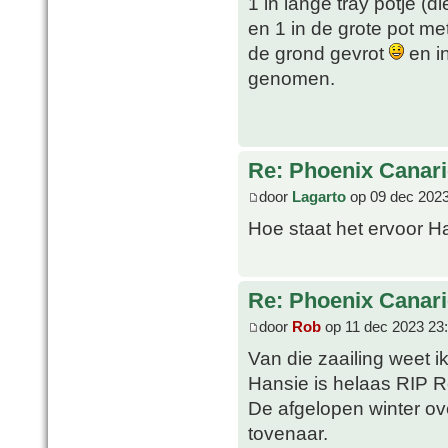
1 in lange tray potje (d
en 1 in de grote pot me
de grond gevrot
en in
genomen.
Re: Phoenix Canari
door
Lagarto
op 09 dec 2023
Hoe staat het ervoor 
Re: Phoenix Canari
door
Rob
op 11 dec 2023 23
Van die zaailing weet ik
Hansie is helaas RIP R
De afgelopen winter ov
tovenaar.