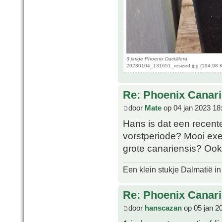
3 jarige Phoenix Dactilifera
20230104_131651_resized.jpg (194.98 K
Re: Phoenix Canari
door
Mate
op 04 jan 2023 18
Hans is dat een recent
vorstperiode? Mooi exe
grote canariensis? Ook
Een klein stukje Dalmatië in
Re: Phoenix Canari
door
hanscazan
op 05 jan 2