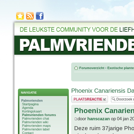
Forumoverzicht
‹
Exotische plant
Phoenix Canariensis Dac
NAVIGATIE
Plaats een reactie
Palmvrienden
Startpagina
Agenda
Phoenix Canariens
Kortingskaart
Palmvrienden forums
door
hanscazan
op 04 jan 2
Palmvrienden chat
Palmvrienden wiki
Palmvrienden maps
Deze ruim 37jarige Phoe
Palmvrienden label
Contact