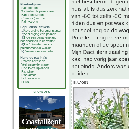
niet beschermd tegen o
Plantenlijsten
huis af. Is dus zeik na
Palmbomen
Winterharde palmbomen
van -6C tot zelfs -8C m
Bananenplanten
Canna's (bloemriet)
Palmvarens
rijden dus en pot was k
Populairste artikels
het spel nog op de wagen
1)
Verzorging bananenplanten
2)
Verzorging van palmen
Puur ter lering en ver
3)
Hoe een bananenplant
beschermen in de winter?
maanden of de speer no
4)
De 10 winterhardste
palmbomen ter wereld
Mijn Dactilifera zaaili
5)
Zaaien van avocado
Handige pagina's
kas, had vorig jaar spee
Exoten adressen
Veel gestelde vragen
het einde. Anders was d
Hoe foto's uploaden
Richtlijnen
beiden.
Disclaimer
Link naar ons
Links
BIJLAGEN
SPONSORS