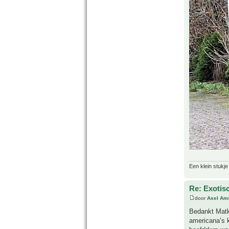
Een klein stukje
Re: Exotis
door
Axel Am
Bedankt Matko
americana’s 