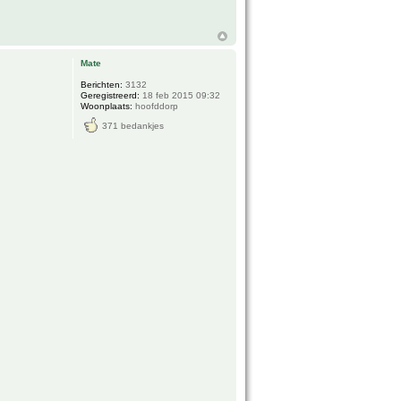
Mate
Berichten:
3132
Geregistreerd:
18 feb 2015 09:32
Woonplaats:
hoofddorp
371 bedankjes