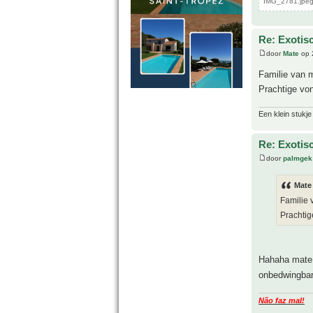
IMG_2781.jpeg
Re: Exotis
door
Mate
op 
Familie van 
Prachtige vo
Een klein stukje
Re: Exotis
door
palmgek
Mate
Familie 
Prachtig
Hahaha mat
onbedwingbar
Não faz mal!