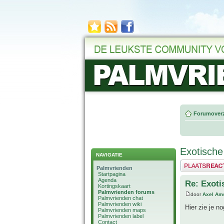
Forumoverz
Exotische
NAVIGATIE
Plaats een reactie
Palmvrienden
Startpagina
Agenda
Re: Exoti
Kortingskaart
Palmvrienden forums
door
Axel Am
Palmvrienden chat
Palmvrienden wiki
Hier zie je n
Palmvrienden maps
Palmvrienden label
Contact