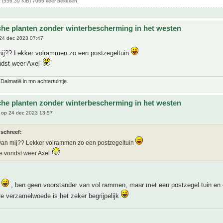
 (556.39 KiB) 7066 keer bekeken
che planten zonder winterbescherming in het westen
24 dec 2023 07:47
mij?? Lekker volrammen zo een postzegeltuin
ndst weer Axel
 Dalmatië in mn achtertuintje.
che planten zonder winterbescherming in het westen
op 24 dec 2023 13:57
 schreef:
van mij?? Lekker volrammen zo een postzegeltuin
e vondst weer Axel
e
, ben geen voorstander van vol rammen, maar met een postzegel tuin en
e verzamelwoede is het zeker begrijpelijk