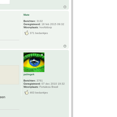
Mate
Berichten:
3132
Geregistreerd:
18 feb 2015 09:32
Woonplaats:
hoofddorp
371 bedankjes
palmgek
Berichten:
3761
Geregistreerd:
07 dec 2010 19:32
Woonplaats:
Fortaleza Brasil
463 bedankjes
 een