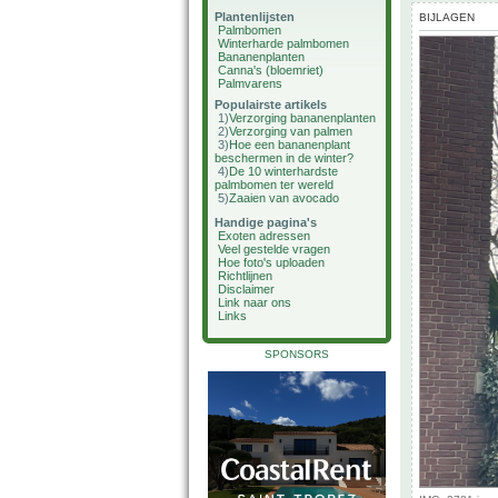
Plantenlijsten
BIJLAGEN
Palmbomen
Winterharde palmbomen
Bananenplanten
Canna's (bloemriet)
Palmvarens
Populairste artikels
1)
Verzorging bananenplanten
2)
Verzorging van palmen
3)
Hoe een bananenplant
beschermen in de winter?
4)
De 10 winterhardste
palmbomen ter wereld
5)
Zaaien van avocado
Handige pagina's
Exoten adressen
Veel gestelde vragen
Hoe foto's uploaden
Richtlijnen
Disclaimer
Link naar ons
Links
SPONSORS