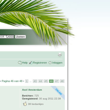
Help
Registreren
Inloggen
 •
Pagina
46
van
48
•
...
1
43
44
45
46
47
48
Axel Amsterdam
Berichten:
725
Geregistreerd:
30 aug 2011 22:38
38 bedankjes