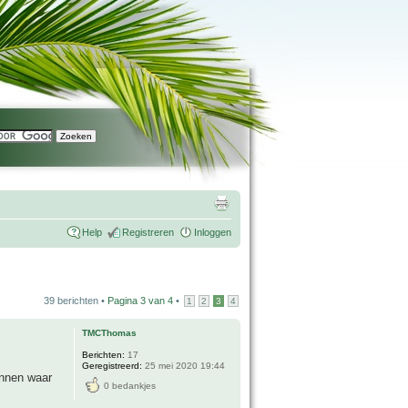
Help
Registreren
Inloggen
39 berichten •
Pagina
3
van
4
•
1
2
3
4
TMCThomas
Berichten:
17
Geregistreerd:
25 mei 2020 19:44
binnen waar
0 bedankjes