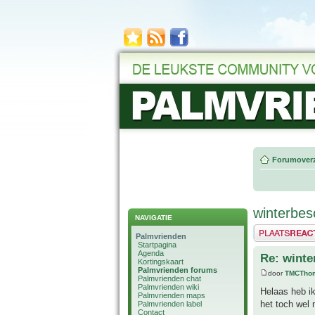
Forumoverz
winterbe
NAVIGATIE
Plaats een reactie
Palmvrienden
Startpagina
Agenda
Re: wint
Kortingskaart
Palmvrienden forums
door
TMCTho
Palmvrienden chat
Palmvrienden wiki
Helaas heb ik 
Palmvrienden maps
het toch wel 
Palmvrienden label
Contact