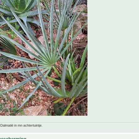
 Dalmatië in mn achtertuintje.
bescherming