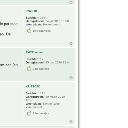
knalkop
Berichten:
179
Geregistreerd:
24 jul 2015 10:08
n pot staat.
Woonplaats:
Herkenbosch
10 bedankjes
ben. De
TMCThomas
Berichten:
17
Geregistreerd:
25 mei 2020 19:44
eem aan (en
0 bedankjes
KRISTOFD
Berichten:
121
Geregistreerd:
20 maart 2010
16:48
Woonplaats:
Kortrijk (West-
Vlaanderen)
9 bedankjes