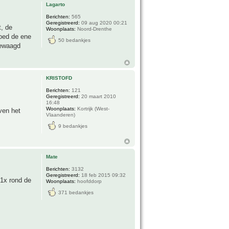
Lagarto
Berichten:
565
Geregistreerd:
09 aug 2020 00:21
t, de
Woonplaats:
Noord-Drenthe
goed de ene
50 bedankjes
gewaagd
KRISTOFD
Berichten:
121
Geregistreerd:
20 maart 2010
16:48
Woonplaats:
Kortrijk (West-
ven het
Vlaanderen)
9 bedankjes
Mate
Berichten:
3132
Geregistreerd:
18 feb 2015 09:32
 1x rond de
Woonplaats:
hoofddorp
371 bedankjes