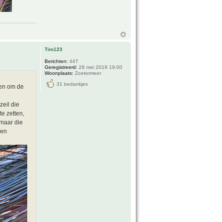
Tim123
Berichten:
447
Geregistreerd:
28 mei 2019 19:00
Woonplaats:
Zoetermeer
31 bedankjes
gen om de
eil die
e zetten,
 maar die
 en