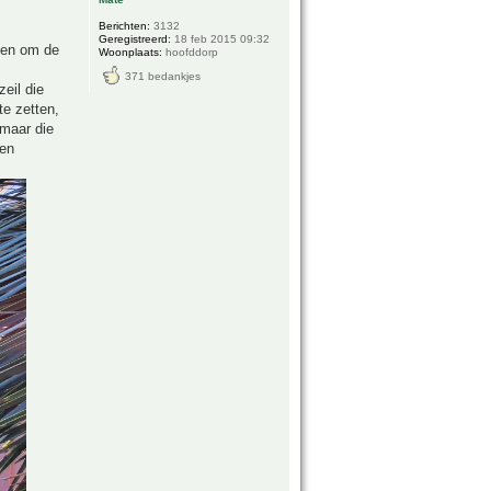
Berichten:
3132
Geregistreerd:
18 feb 2015 09:32
ngen om de
Woonplaats:
hoofddorp
371 bedankjes
eil die
e zetten,
 maar die
 en