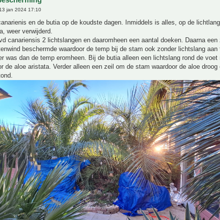
13 jan 2024 17:10
anarienis en de butia op de koudste dagen. Inmiddels is alles, op de lichtla
a, weer verwijderd.
d canariensis 2 lichtslangen en daaromheen een aantal doeken. Daarna een z
tenwind beschermde waardoor de temp bij de stam ook zonder lichtslang aan t
r was dan de temp eromheen. Bij de butia alleen een lichtslang rond de voet
 de aloe aristata. Verder alleen een zeil om de stam waardoor de aloe droog
ond.