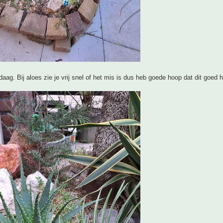
aag. Bij aloes zie je vrij snel of het mis is dus heb goede hoop dat dit goed h