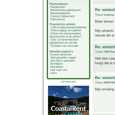
Plantenlijsten
Palmbomen
Re: winter
Winterharde palmbomen
Bananenplanten
door
knalkop
Canna's (bloemriet)
Palmvarens
Beter binnen 
Populairste artikels
1)
Verzorging bananenplanten
Mijn phoenix 
2)
Verzorging van palmen
3)
Hoe een bananenplant
nieuwe die er
beschermen in de winter?
4)
De 10 winterhardste
palmbomen ter wereld
5)
Zaaien van avocado
Re: winter
Handige pagina's
door
TMCTho
Exoten adressen
Veel gestelde vragen
Heb hem naar 
Hoe foto's uploaden
hoop) dat ie 
Richtlijnen
Disclaimer
Link naar ons
Links
Re: winter
SPONSORS
door
KRISTO
Mijn ervaring