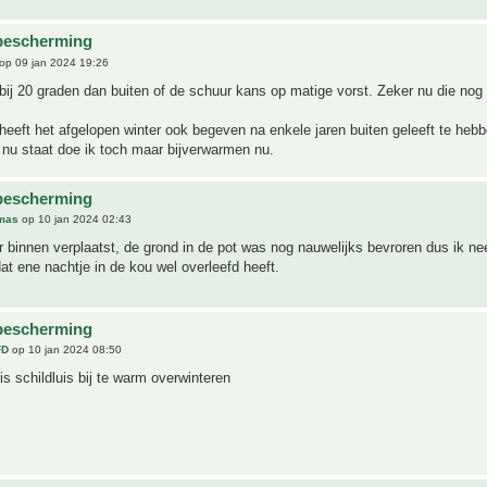
bescherming
op 09 jan 2024 19:26
bij 20 graden dan buiten of de schuur kans op matige vorst. Zeker nu die nog i
heeft het afgelopen winter ook begeven na enkele jaren buiten geleeft te heb
 nu staat doe ik toch maar bijverwarmen nu.
bescherming
mas
op 10 jan 2024 02:43
binnen verplaatst, de grond in de pot was nog nauwelijks bevroren dus ik n
dat ene nachtje in de kou wel overleefd heeft.
bescherming
FD
op 10 jan 2024 08:50
 is schildluis bij te warm overwinteren