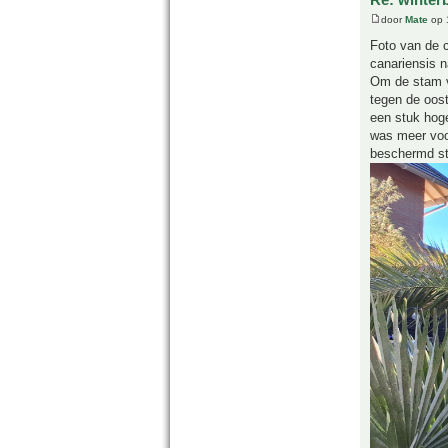
door
Mate
op 
Foto van de c
canariensis n
Om de stam v
tegen de oos
een stuk hoge
was meer voor
beschermd st