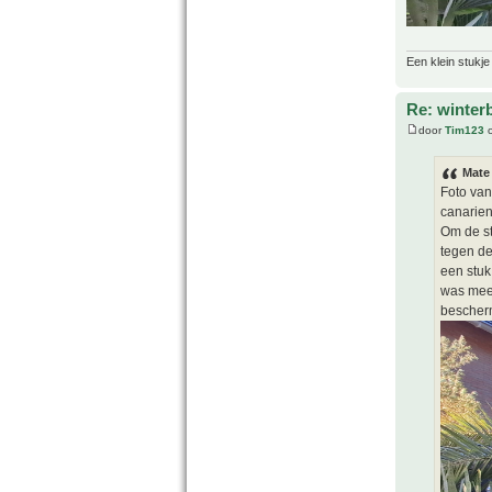
Een klein stukje
Re: winter
door
Tim123
o
Mate
Foto van
canarien
Om de st
tegen de
een stuk
was meer
bescher