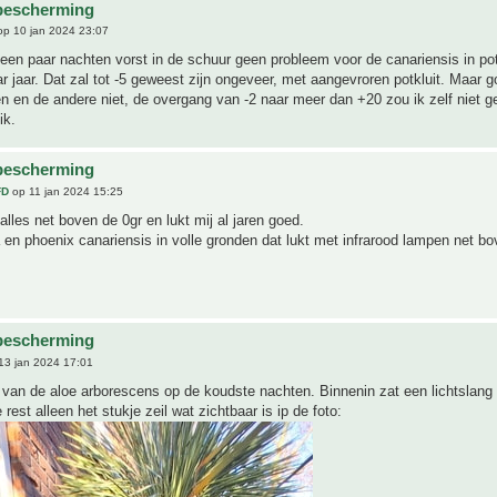
bescherming
p 10 jan 2024 23:07
 een paar nachten vorst in de schuur geen probleem voor de canariensis in po
r jaar. Dat zal tot -5 geweest zijn ongeveer, met aangevroren potkluit. Maar 
en en de andere niet, de overgang van -2 naar meer dan +20 zou ik zelf niet 
ik.
bescherming
FD
op 11 jan 2024 15:25
 alles net boven de 0gr en lukt mij al jaren goed.
en phoenix canariensis in volle gronden dat lukt met infrarood lampen net bo
bescherming
13 jan 2024 17:01
van de aloe arborescens op de koudste nachten. Binnenin zat een lichtslang
 rest alleen het stukje zeil wat zichtbaar is ip de foto: