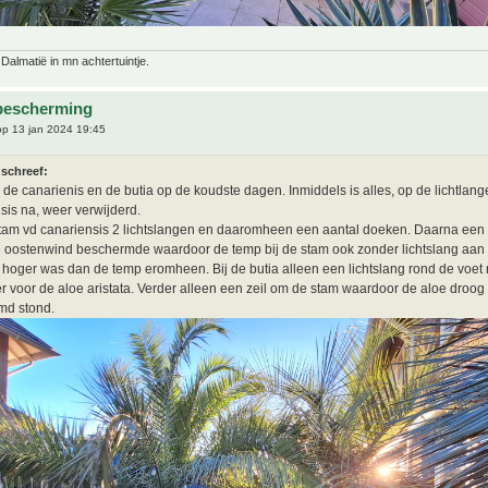
 Dalmatië in mn achtertuintje.
bescherming
p 13 jan 2024 19:45
 schreef:
 de canarienis en de butia op de koudste dagen. Inmiddels is alles, op de lichtlan
sis na, weer verwijderd.
am vd canariensis 2 lichtslangen en daaromheen een aantal doeken. Daarna een z
 oostenwind beschermde waardoor de temp bij de stam ook zonder lichtslang aan t
 hoger was dan de temp eromheen. Bij de butia alleen een lichtslang rond de voet
 voor de aloe aristata. Verder alleen een zeil om de stam waardoor de aloe droog
md stond.