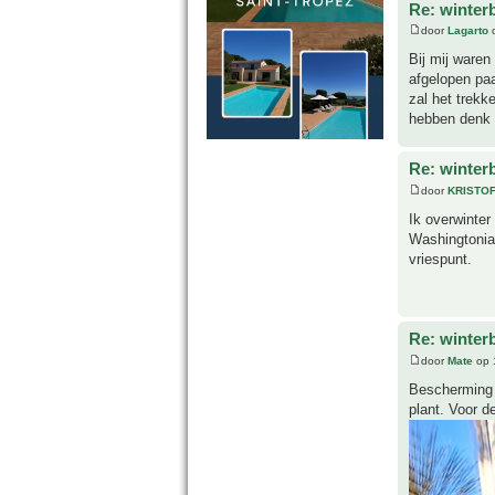
Re: winter
door
Lagarto
o
Bij mij waren
afgelopen paa
zal het trekk
hebben denk 
Re: winter
door
KRISTO
Ik overwinter
Washingtonia 
vriespunt.
Re: winter
door
Mate
op 
Bescherming 
plant. Voor de