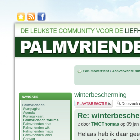
Forumoverzicht
‹
Aanverwante rub
winterbescherming
NAVIGATIE
Plaats een reactie
Palmvrienden
Startpagina
Agenda
Re: winterbesch
Kortingskaart
Palmvrienden forums
door
TMCThomas
op 09 jan
Palmvrienden chat
Palmvrienden wiki
Palmvrienden maps
Helaas heb ik daar geen 
Palmvrienden label
Contact