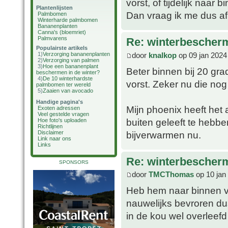
vorst, of tijdelijk naar
Plantenlijsten
Dan vraag ik me dus af 
Palmbomen
Winterharde palmbomen
Bananenplanten
Canna's (bloemriet)
Palmvarens
Re: winterbescher
Populairste artikels
door
knalkop
op 09 jan 2024
1)
Verzorging bananenplanten
2)
Verzorging van palmen
3)
Hoe een bananenplant
Beter binnen bij 20 gr
beschermen in de winter?
4)
De 10 winterhardste
vorst. Zeker nu die nog 
palmbomen ter wereld
5)
Zaaien van avocado
Handige pagina's
Mijn phoenix heeft het
Exoten adressen
Veel gestelde vragen
buiten geleeft te hebbe
Hoe foto's uploaden
Richtlijnen
bijverwarmen nu.
Disclaimer
Link naar ons
Links
Re: winterbescher
SPONSORS
door
TMCThomas
op 10 jan
Heb hem naar binnen ve
nauwelijks bevroren du
in de kou wel overleefd