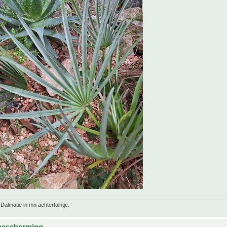
 Dalmatië in mn achtertuintje.
bescherming