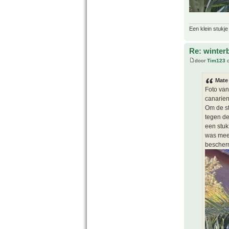
Een klein stukje
Re: winter
door
Tim123
o
Mate
Foto van
canarien
Om de st
tegen de
een stuk
was meer
bescher