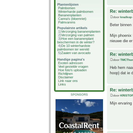
Plantenlijsten
Palmbomen
Re: winter
Winterharde palmbomen
Bananenplanten
door
knalkop
Canna's (bloemriet)
Palmvarens
Beter binnen 
Populairste artikels
1)
Verzorging bananenplanten
Mijn phoenix 
2)
Verzorging van palmen
3)
Hoe een bananenplant
nieuwe die er
beschermen in de winter?
4)
De 10 winterhardste
palmbomen ter wereld
5)
Zaaien van avocado
Re: winter
Handige pagina's
door
TMCTho
Exoten adressen
Veel gestelde vragen
Heb hem naar 
Hoe foto's uploaden
hoop) dat ie 
Richtlijnen
Disclaimer
Link naar ons
Links
Re: winter
SPONSORS
door
KRISTO
Mijn ervaring