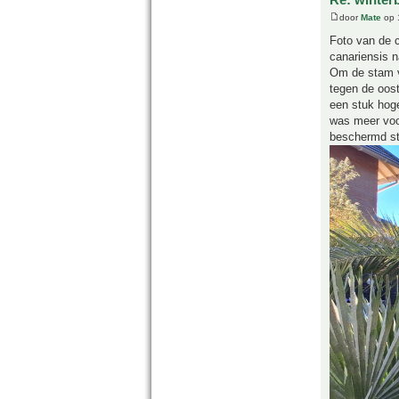
door
Mate
op 
Foto van de c
canariensis n
Om de stam v
tegen de oos
een stuk hoge
was meer voor
beschermd st