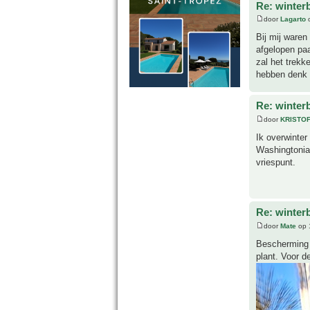
Re: winter
door
Lagarto
o
Bij mij waren
afgelopen paa
zal het trekk
hebben denk 
Re: winter
door
KRISTO
Ik overwinter
Washingtonia 
vriespunt.
Re: winter
door
Mate
op 
Bescherming 
plant. Voor de