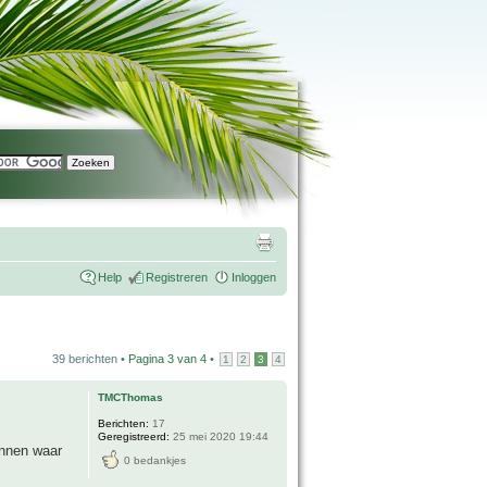
Help
Registreren
Inloggen
39 berichten •
Pagina
3
van
4
•
1
2
3
4
TMCThomas
Berichten:
17
Geregistreerd:
25 mei 2020 19:44
binnen waar
0 bedankjes