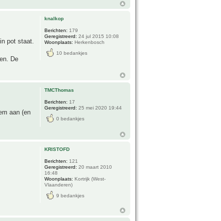
knalkop
Berichten:
179
Geregistreerd:
24 jul 2015 10:08
n pot staat.
Woonplaats:
Herkenbosch
10 bedankjes
ben. De
TMCThomas
Berichten:
17
Geregistreerd:
25 mei 2020 19:44
eem aan (en
0 bedankjes
KRISTOFD
Berichten:
121
Geregistreerd:
20 maart 2010
16:48
Woonplaats:
Kortrijk (West-
Vlaanderen)
9 bedankjes