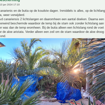
13 jan 2024 17:10
anarienis en de butia op de koudste dagen. Inmiddels is alles, op de lichtla
a, weer verwijderd.
d canariensis 2 lichtslangen en daaromheen een aantal doeken. Daarna een z
tenwind beschermde waardoor de temp bij de stam ook zonder lichtslang aan t
r was dan de temp eromheen. Bij de butia alleen een lichtslang rond de voet
 de aloe aristata. Verder alleen een zeil om de stam waardoor de aloe droog
ond.