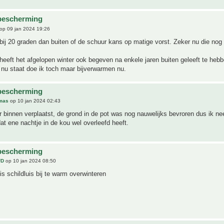
bescherming
op 09 jan 2024 19:26
bij 20 graden dan buiten of de schuur kans op matige vorst. Zeker nu die nog i
heeft het afgelopen winter ook begeven na enkele jaren buiten geleeft te heb
 nu staat doe ik toch maar bijverwarmen nu.
bescherming
mas
op 10 jan 2024 02:43
binnen verplaatst, de grond in de pot was nog nauwelijks bevroren dus ik n
dat ene nachtje in de kou wel overleefd heeft.
bescherming
FD
op 10 jan 2024 08:50
 is schildluis bij te warm overwinteren