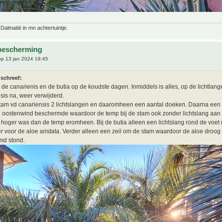
 Dalmatië in mn achtertuintje.
bescherming
p 13 jan 2024 19:45
 schreef:
 de canarienis en de butia op de koudste dagen. Inmiddels is alles, op de lichtlan
sis na, weer verwijderd.
am vd canariensis 2 lichtslangen en daaromheen een aantal doeken. Daarna een z
 oostenwind beschermde waardoor de temp bij de stam ook zonder lichtslang aan t
 hoger was dan de temp eromheen. Bij de butia alleen een lichtslang rond de voet
 voor de aloe aristata. Verder alleen een zeil om de stam waardoor de aloe droog
md stond.