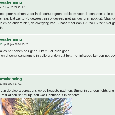
bescherming
p 10 jan 2024 23:07
 een paar nachten vorst in de schuur geen probleem voor de canariensis in po
r jaar. Dat zal tot -5 geweest zijn ongeveer, met aangevroren potkluit. Maar 
en en de andere niet, de overgang van -2 naar meer dan +20 zou ik zelf niet 
ik.
bescherming
FD
op 11 jan 2024 15:25
 alles net boven de 0gr en lukt mij al jaren goed.
en phoenix canariensis in volle gronden dat lukt met infrarood lampen net bo
bescherming
13 jan 2024 17:01
van de aloe arborescens op de koudste nachten. Binnenin zat een lichtslang
 rest alleen het stukje zeil wat zichtbaar is ip de foto: