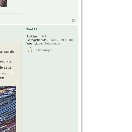
Tim123
Berichten:
447
Geregistreerd:
28 mei 2019 19:00
Woonplaats:
Zoetermeer
31 bedankjes
gen om de
eil die
e zetten,
 maar die
 en