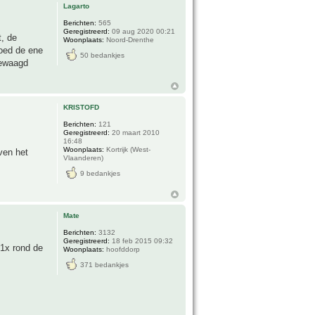
Lagarto
Berichten:
565
Geregistreerd:
09 aug 2020 00:21
t, de
Woonplaats:
Noord-Drenthe
goed de ene
50 bedankjes
gewaagd
KRISTOFD
Berichten:
121
Geregistreerd:
20 maart 2010
16:48
Woonplaats:
Kortrijk (West-
ven het
Vlaanderen)
9 bedankjes
Mate
Berichten:
3132
Geregistreerd:
18 feb 2015 09:32
 1x rond de
Woonplaats:
hoofddorp
371 bedankjes