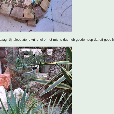
aag. Bij aloes zie je vrij snel of het mis is dus heb goede hoop dat dit goed h