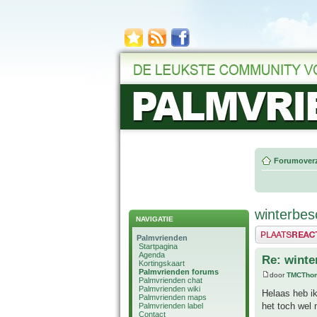
Forumoverz
winterbe
NAVIGATIE
Plaats een reactie
Palmvrienden
Startpagina
Agenda
Re: wint
Kortingskaart
Palmvrienden forums
door
TMCTho
Palmvrienden chat
Palmvrienden wiki
Helaas heb ik 
Palmvrienden maps
het toch wel 
Palmvrienden label
Contact