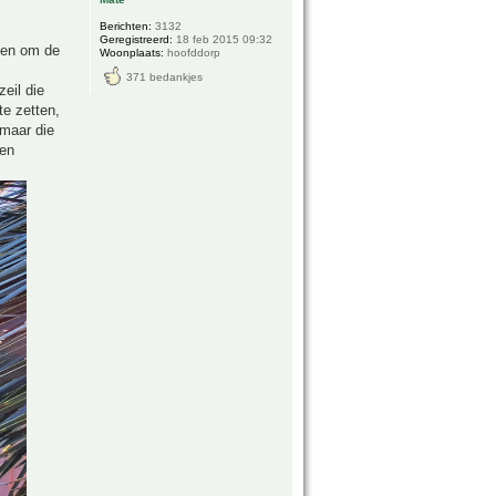
Berichten:
3132
Geregistreerd:
18 feb 2015 09:32
ngen om de
Woonplaats:
hoofddorp
371 bedankjes
eil die
e zetten,
 maar die
 en