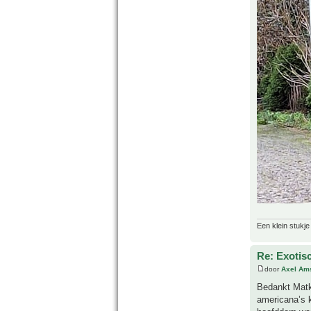
Een klein stukje
Re: Exotis
door
Axel Am
Bedankt Matko
americana’s 