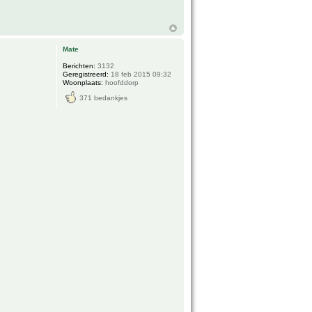
Mate
Berichten:
3132
Geregistreerd:
18 feb 2015 09:32
Woonplaats:
hoofddorp
371 bedankjes