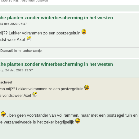
 (556.39 KiB) 7089 keer bekeken
che planten zonder winterbescherming in het westen
24 dec 2023 07:47
mij?? Lekker volrammen zo een postzegeltuin
ndst weer Axel
 Dalmatië in mn achtertuintje.
che planten zonder winterbescherming in het westen
op 24 dec 2023 13:57
 schreef:
van mij?? Lekker volrammen zo een postzegeltuin
e vondst weer Axel
e
, ben geen voorstander van vol rammen, maar met een postzegel tuin en
e verzamelwoede is het zeker begrijpelijk