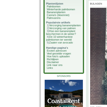
Plantenlijsten
BIJLAGEN
Palmbomen
Winterharde palmbomen
Bananenplanten
Canna's (bloemriet)
Palmvarens
Populairste artikels
1)
Verzorging bananenplanten
2)
Verzorging van palmen
3)
Hoe een bananenplant
beschermen in de winter?
4)
De 10 winterhardste
palmbomen ter wereld
5)
Zaaien van avocado
Handige pagina's
Exoten adressen
Veel gestelde vragen
Hoe foto's uploaden
Richtlijnen
Disclaimer
Link naar ons
Links
SPONSORS