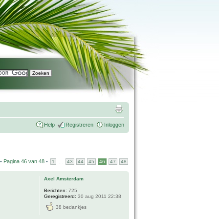
Help
Registreren
Inloggen
 •
Pagina
46
van
48
•
...
1
43
44
45
46
47
48
Axel Amsterdam
Berichten:
725
Geregistreerd:
30 aug 2011 22:38
38 bedankjes