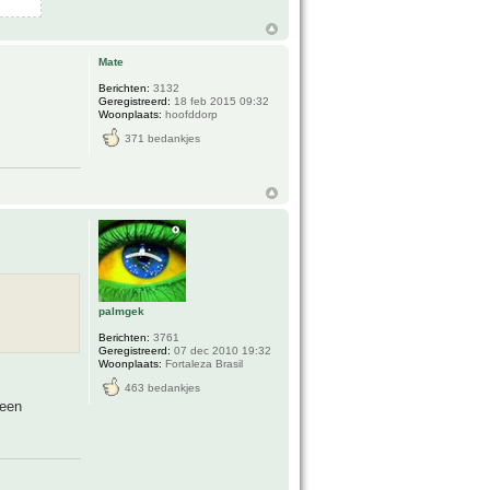
Mate
Berichten:
3132
Geregistreerd:
18 feb 2015 09:32
Woonplaats:
hoofddorp
371 bedankjes
palmgek
Berichten:
3761
Geregistreerd:
07 dec 2010 19:32
Woonplaats:
Fortaleza Brasil
463 bedankjes
 een