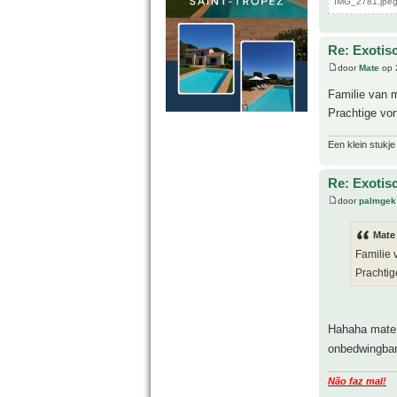
IMG_2781.jpeg
Re: Exotis
door
Mate
op 
Familie van 
Prachtige vo
Een klein stukje
Re: Exotis
door
palmgek
Mate
Familie 
Prachtig
Hahaha mat
onbedwingbar
Não faz mal!