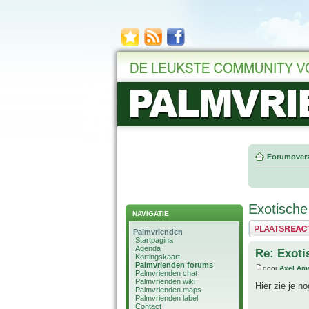
Forumoverz
Exotische
NAVIGATIE
Plaats een reactie
Palmvrienden
Startpagina
Agenda
Re: Exoti
Kortingskaart
Palmvrienden forums
door
Axel Am
Palmvrienden chat
Palmvrienden wiki
Hier zie je n
Palmvrienden maps
Palmvrienden label
Contact