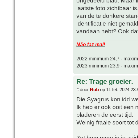
ongedeeld blad. Maar i
laatste foto zichtbaar i
van de te donkere stan
identificatie niet gemak
vandaan hebt? Ook dat k
Não faz mal!
2022 minimum 24,7 - maxi
2023 minimum 23,9 - maxi
Re: Trage groeier.
door
Rob
op 11 feb 2024 23:
Die Syagrus kon idd wel
Ik heb er ook ooit een
bladeren de eerst tijd.
Weinig fraaie soort tot
Zet hem maar in je zui