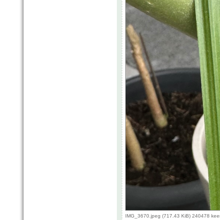
IMG_3670.jpeg (717.43 KiB) 240478 kee