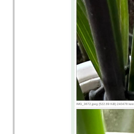
IMG_3672.jpeg (522.69 KiB) 240478 kee