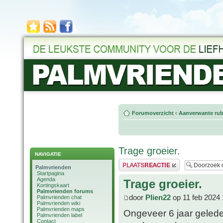
Forumoverzicht
‹
Aanverwante rub
Trage groeier.
NAVIGATIE
Plaats een reactie
Palmvrienden
Startpagina
Agenda
Trage groeier.
Kortingskaart
Palmvrienden forums
door
Plien22
op 11 feb 2024 
Palmvrienden chat
Palmvrienden wiki
Palmvrienden maps
Ongeveer 6 jaar geled
Palmvrienden label
Contact