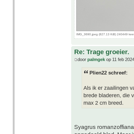
IMG_3690.jpeg (827.13 KiB) 240449 kee
Re: Trage groeier.
door
palmgek
op 11 feb 202
Plien22 schreef:
Als ik er zaailingen 
brede bladeren, die v
max 2 cm breed.
Syagrus romanzoffiana h