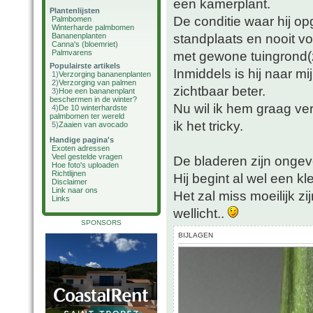
een kamerplant.
Plantenlijsten
De conditie waar hij op
Palmbomen
Winterharde palmbomen
standplaats en nooit vo
Bananenplanten
Canna's (bloemriet)
Palmvarens
met gewone tuingrond(
Populairste artikels
Inmiddels is hij naar m
1)
Verzorging bananenplanten
2)
Verzorging van palmen
zichtbaar beter.
3)
Hoe een bananenplant
beschermen in de winter?
Nu wil ik hem graag ver
4)
De 10 winterhardste
palmbomen ter wereld
ik het tricky.
5)
Zaaien van avocado
Handige pagina's
Exoten adressen
Veel gestelde vragen
De bladeren zijn ongev
Hoe foto's uploaden
Richtlijnen
Hij begint al wel een k
Disclaimer
Link naar ons
Het zal miss moeilijk zi
Links
wellicht..
SPONSORS
BIJLAGEN