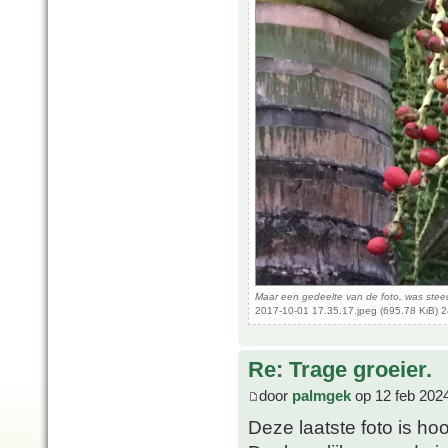
Maar een gedeelte van de foto, was steed
2017-10-01 17.35.17.jpeg (695.78 KiB) 
Re: Trage groeier.
door
palmgek
op 12 feb 202
Deze laatste foto is ho