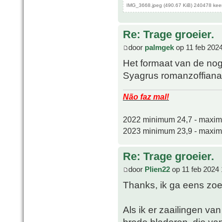
IMG_3668.jpeg (490.67 KiB) 240478 kee
Re: Trage groeier.
door
palmgek
op 11 feb 202
Het formaat van de no
Syagrus romanzoffiana
Não faz mal!
2022 minimum 24,7 - maxi
2023 minimum 23,9 - maxi
Re: Trage groeier.
door
Plien22
op 11 feb 2024 
Thanks, ik ga eens zo
Als ik er zaailingen van
brede bladeren, die van 