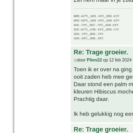
08/09, -14.7°C__14/15, - 3.6°C__20/21, -9.1°C
09/10, -10.0°C__15/16, - 5.9°C__21/22, -5.2°C
10/11, - 7.9°C__16/17, - 7.9°C__21/22, -6.9°C
11/12, -14.7°C__17/18, - 8.3°C__22/23, -7.1°C
12/13, - 7.9°C__18/19, - 7.5°C
13/14, - 0.8°C__19/20, - 2.8°C
Re: Trage groeier.
door
Plien22
op 12 feb 2024 
Toen ik er over na ging
ooit zaden heb mee ge
Daar stond een palm me
kleuren Hibiscus moch
Prachtig daar.
Ik heb gelukkig nog ee
Re: Trage groeier.