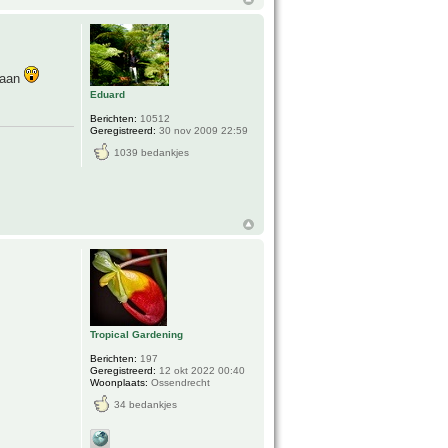
taan
Eduard
Berichten:
10512
Geregistreerd:
30 nov 2009 22:59
1039 bedankjes
Tropical Gardening
Berichten:
197
Geregistreerd:
12 okt 2022 00:40
Woonplaats:
Ossendrecht
34 bedankjes