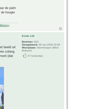
Waar de palm
op de hoogte
#history
Exotic Life
Berichten:
843
Geregistreerd:
08 mei 2009 20:06
t beeld uit
Woonplaats:
Steenbergen (West
Brabant)
ren zolang
iment (dat
57 bedankjes