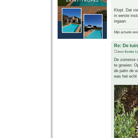
Klopt. Dat vi
in eerste inst
ingaan.
Mijn actuele we
Re: De tuin
door
Exotic Li
De zomerse v
te groeien. 
de palm de wi
was het echt