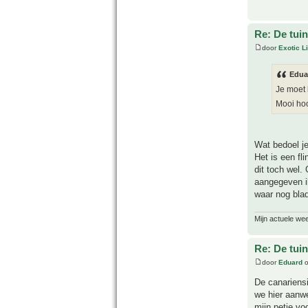
Re: De tuin
door
Exotic Li
Edua
Je moet 
Mooi ho
Wat bedoel j
Het is een f
dit toch wel. 
aangegeven ik
waar nog blad
Mijn actuele we
Re: De tuin
door
Eduard
o
De canariensi
we hier aanwe
mijn petje vo