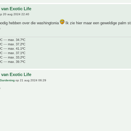
 van Exotic Life
p 20 aug 2024 22:40
nodig hebben over die washingtonia
Ik zie hier maar een geweldige palm s
ºC --- max. 34.7ºC
ºC --- max. 37.2ºC
ºC --- max. 41.1ºC
ºC --- max. 37.1ºC
ºC --- max. 33.2ºC
ºC --- max. 39.7ºC
 van Exotic Life
 Gardening
op 21 aug 2024 06:29