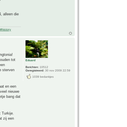
, alleen die
#history
ngtonia!
houden tot
Eduard
een
Berichten:
10512
e sterven
Geregistreerd:
30 nov 2009 22:59
1039 bedankjes
aat en een
 veel nieuwe
etje bang dat
 Turkije.
t zij een