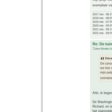
exemplaar van
2017 min. -08.1
2018 min. -08.6
2019 min. -07.0
2020 min. -05.0
2021 min. -09.1
2022 min. -09.0
Re: De tuin
door
Exotic Li
Edua
De canar
we hier 
mijn pet
exemplaa
Ahh, ik begre
De Washington
Richard, en i
het stammetje