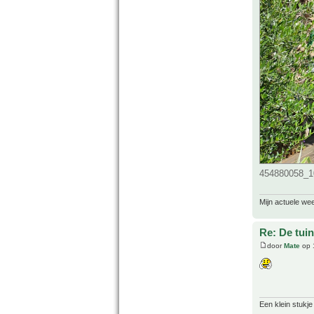
454880058_1
Mijn actuele we
Re: De tuin
door
Mate
op 
Een klein stukje