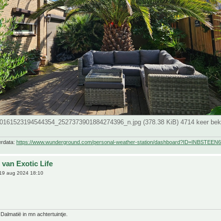
0161523194544354_2527373901884274396_n.jpg (378.38 KiB) 4714 keer be
erdata:
https://www.wunderground.com/personal-weather-station/dashboard?ID=INBSTEEN6
 van Exotic Life
19 aug 2024 18:10
 Dalmatië in mn achtertuintje.