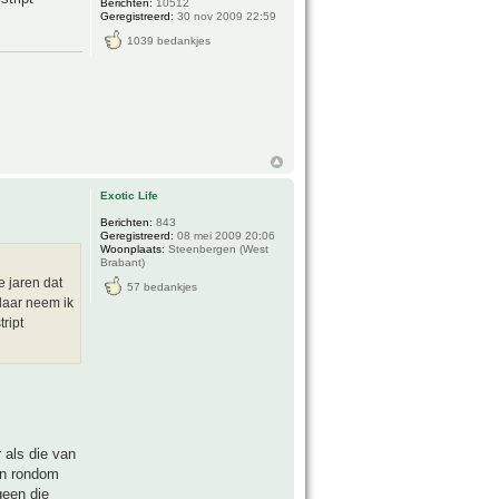
Berichten:
10512
Geregistreerd:
30 nov 2009 22:59
1039 bedankjes
Exotic Life
Berichten:
843
Geregistreerd:
08 mei 2009 20:06
Woonplaats:
Steenbergen (West
Brabant)
e jaren dat
57 bedankjes
daar neem ik
ript
 als die van
pen rondom
geen die