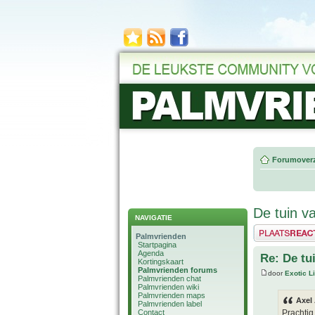
Forumoverz
De tuin va
NAVIGATIE
Plaats een reactie
Palmvrienden
Startpagina
Agenda
Re: De tu
Kortingskaart
Palmvrienden forums
door
Exotic Li
Palmvrienden chat
Palmvrienden wiki
Palmvrienden maps
Axel
Palmvrienden label
Contact
Prachtig