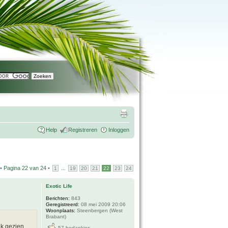
Help
Registreren
Inloggen
 •
Pagina
22
van
24
•
...
1
19
20
21
22
23
24
Exotic Life
Berichten:
843
Geregistreerd:
08 mei 2009 20:06
Woonplaats:
Steenbergen (West
Brabant)
ik gezien
57 bedankjes