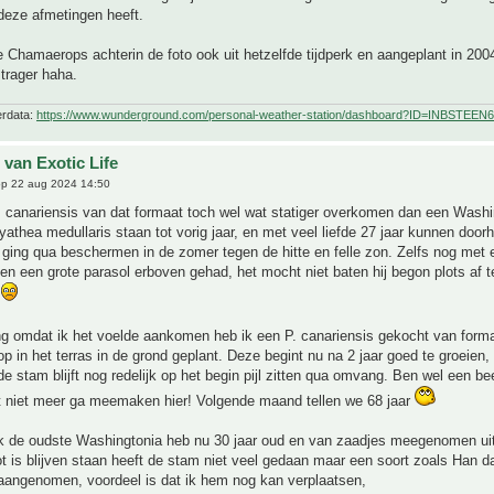
deze afmetingen heeft.
de Chamaerops achterin de foto ook uit hetzelfde tijdperk en aangeplant in 2004
 trager haha.
erdata:
https://www.wunderground.com/personal-weather-station/dashboard?ID=INBSTEEN6
 van Exotic Life
p 22 aug 2024 14:50
. canariensis van dat formaat toch wel wat statiger overkomen dan een Washi
yathea medullaris staan tot vorig jaar, en met veel liefde 27 jaar kunnen door
 ging qua beschermen in de zomer tegen de hitte en felle zon. Zelfs nog met 
 en een grote parasol erboven gehad, het mocht niet baten hij begon plots af t
r
ng omdat ik het voelde aankomen heb ik een P. canariensis gekocht van form
op in het terras in de grond geplant. Deze begint nu na 2 jaar goed te groeien,
de stam blijft nog redelijk op het begin pijl zitten qua omvang. Ben wel een be
at niet meer ga meemaken hier! Volgende maand tellen we 68 jaar
ik de oudste Washingtonia heb nu 30 jaar oud en van zaadjes meegenomen uit
ot is blijven staan heeft de stam niet veel gedaan maar een soort zoals Han da
aangenomen, voordeel is dat ik hem nog kan verplaatsen,