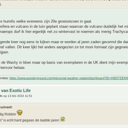
NL
e humilis welke eveneens zijn 20e groeiseizoen in gaat.
rifera en vulcano in de tuin geplant staan waarvan de vulcano duidelijk het m
aerops durf ik hier eigenlijk net zo wintervast te noemen als menig Trachyca
lgende keer nog eens te kijken maar er worden al jaren zaden gevormd die da
raf vallen. Dit keer lijkt het anders aangezien ze tot mooi formaat zijn gegroei
ijpen.
g de Washy in bloei maar op basis van exemplaren in de UK dient mijn exemp
 hiervoor helaas.
erdata:
https://www.wunderground.com/personal-weather-station/dashboard?ID=INBSTEEN6
 van Exotic Life
fe
op 13 feb 2024 11:51
 schreef:
dig Robbin
m" is echt hard gegaan de laatste jaren