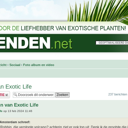
icht
‹
Sociaal
‹
Foto album en video
n Exotic Life
237 berichten
in van Exotic Life
fe
op 13 feb 2024 11:46
 Amsterdam schreef:
 Robbin, die verstopte volcano? achterin ziet er ook top uit. Denk ik de grootste die 