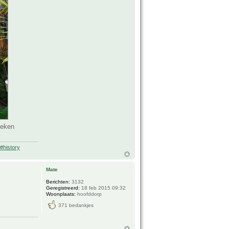
keken
#history
Mate
Berichten:
3132
Geregistreerd:
18 feb 2015 09:32
Woonplaats:
hoofddorp
371 bedankjes