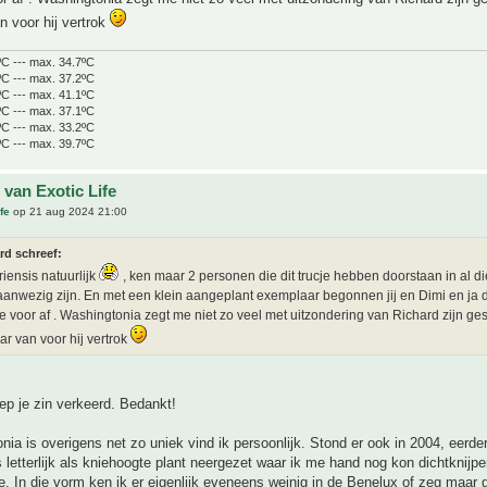
 voor hij vertrok
ºC --- max. 34.7ºC
ºC --- max. 37.2ºC
ºC --- max. 41.1ºC
ºC --- max. 37.1ºC
ºC --- max. 33.2ºC
ºC --- max. 39.7ºC
 van Exotic Life
fe
op 21 aug 2024 21:00
rd schreef:
iensis natuurlijk
, ken maar 2 personen die dit trucje hebben doorstaan in al di
aanwezig zijn. En met een klein aangeplant exemplaar begonnen jij en Dimi en ja 
je voor af . Washingtonia zegt me niet zo veel met uitzondering van Richard zijn gest
r van voor hij vertrok
ep je zin verkeerd. Bedankt!
ia is overigens net zo uniek vind ik persoonlijk. Stond er ook in 2004, eerder
s letterlijk als kniehoogte plant neergezet waar ik me hand nog kon dichtknij
. In die vorm ken ik er eigenlijk eveneens weinig in de Benelux of zeg maar 