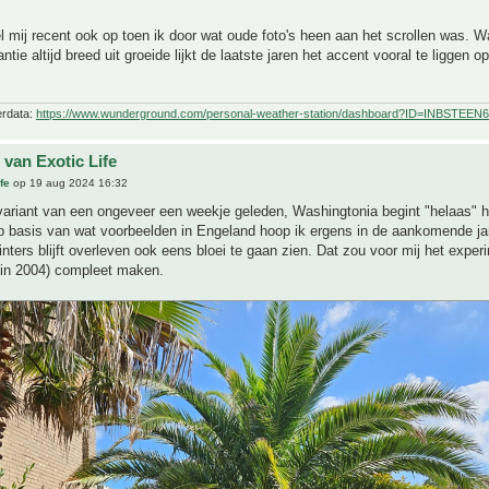
el mij recent ook op toen ik door wat oude foto's heen aan het scrollen was. 
antie altijd breed uit groeide lijkt de laatste jaren het accent vooral te liggen 
erdata:
https://www.wunderground.com/personal-weather-station/dashboard?ID=INBSTEEN6
 van Exotic Life
fe
op 19 aug 2024 16:32
ariant van een ongeveer een weekje geleden, Washingtonia begint "helaas" he
Op basis van wat voorbeelden in Engeland hoop ik ergens in de aankomende ja
nters blijft overleven ook eens bloei te gaan zien. Dat zou voor mij het exper
 in 2004) compleet maken.