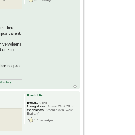
inst hard
rpus variant.
n vervolgens
d en zijn
laar nog wat
#history
Exotic Life
Berichten:
843
Geregistreerd:
08 mei 2009 20:06
Woonplaats:
Steenbergen (West
Brabant)
57 bedankjes