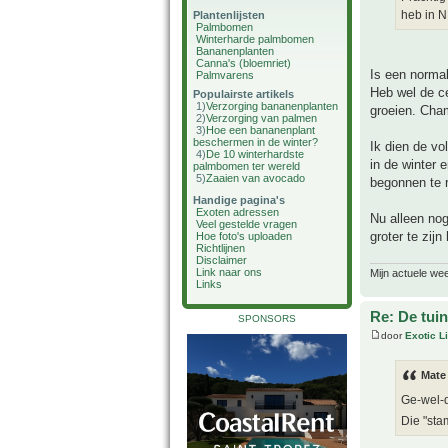
heb in 
Plantenlijsten
Palmbomen
Winterharde palmbomen
Bananenplanten
Canna's (bloemriet)
Is een normal
Palmvarens
Heb wel de ce
Populairste artikels
1)
Verzorging bananenplanten
groeien. Cham
2)
Verzorging van palmen
3)
Hoe een bananenplant
beschermen in de winter?
Ik dien de vo
4)
De 10 winterhardste
in de winter e
palmbomen ter wereld
5)
Zaaien van avocado
begonnen te r
Handige pagina's
Exoten adressen
Nu alleen no
Veel gestelde vragen
groter te zijn
Hoe foto's uploaden
Richtlijnen
Disclaimer
Link naar ons
Mijn actuele we
Links
Re: De tuin
SPONSORS
door
Exotic Li
Mate
Ge-wel-
Die "sta