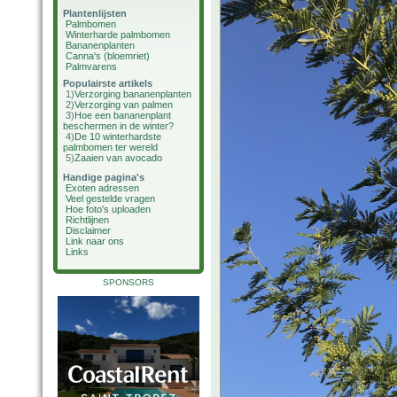
Plantenlijsten
Palmbomen
Winterharde palmbomen
Bananenplanten
Canna's (bloemriet)
Palmvarens
Populairste artikels
1)
Verzorging bananenplanten
2)
Verzorging van palmen
3)
Hoe een bananenplant
beschermen in de winter?
4)
De 10 winterhardste
palmbomen ter wereld
5)
Zaaien van avocado
Handige pagina's
Exoten adressen
Veel gestelde vragen
Hoe foto's uploaden
Richtlijnen
Disclaimer
Link naar ons
Links
SPONSORS