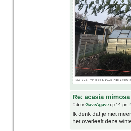
IMG_9047-min.jpeg (710.36 KiB) 14509 
Re: acasia mimosa
door
GaveAgave
op 14 jan 
Ik denk dat je niet mee
het overleeft deze win