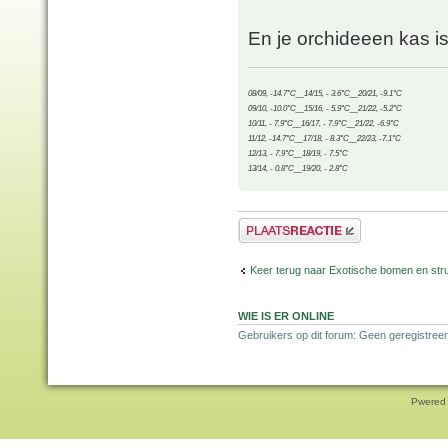
En je orchideeen kas i
08/09, -14.7°C__14/15, - 3.6°C__20/21, -9.1°C
09/10, -10.0°C__15/16, - 5.9°C__21/22, -5.2°C
10/11, - 7.9°C__16/17, - 7.9°C__21/22, -6.9°C
11/12, -14.7°C__17/18, - 8.3°C__22/23, -7.1°C
12/13, - 7.9°C__18/19, - 7.5°C
13/14, - 0.8°C__19/20, - 2.8°C
Plaats een reactie
Keer terug naar Exotische bomen en str
WIE IS ER ONLINE
Gebruikers op dit forum: Geen geregistreer
Pwered