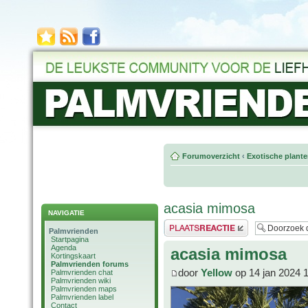
Forumoverzicht
‹
Exotische plant
acasia mimosa
NAVIGATIE
Plaats een reactie
Palmvrienden
Startpagina
Agenda
acasia mimosa
Kortingskaart
Palmvrienden forums
door
Yellow
op 14 jan 2024 
Palmvrienden chat
Palmvrienden wiki
Palmvrienden maps
Palmvrienden label
Contact