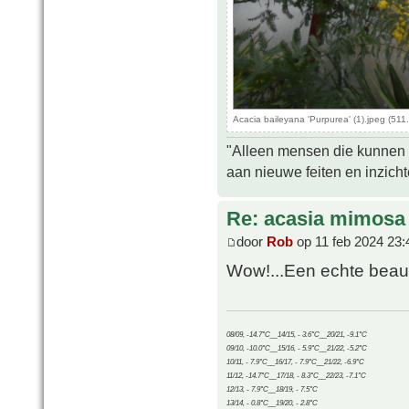
Acacia baileyana 'Purpurea' (1).jpeg (51
"Alleen mensen die kunnen tw
aan nieuwe feiten en inzich
Re: acasia mimosa
door
Rob
op 11 feb 2024 23:
Wow!...Een echte beau
08/09, -14.7°C__14/15, - 3.6°C__20/21, -9.1°C
09/10, -10.0°C__15/16, - 5.9°C__21/22, -5.2°C
10/11, - 7.9°C__16/17, - 7.9°C__21/22, -6.9°C
11/12, -14.7°C__17/18, - 8.3°C__22/23, -7.1°C
12/13, - 7.9°C__18/19, - 7.5°C
13/14, - 0.8°C__19/20, - 2.8°C