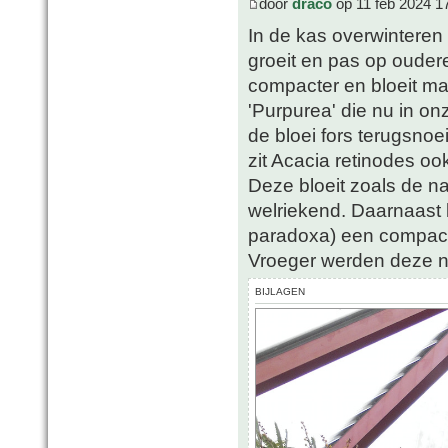
door
draco
op 11 feb 2024 1
In de kas overwinteren 
groeit en pas op oudere l
compacter en bloeit mak
'Purpurea' die nu in on
de bloei fors terugsnoe
zit Acacia retinodes 
Deze bloeit zoals de na
welriekend. Daarnaast 
paradoxa) een compact
Vroeger werden deze n
BIJLAGEN