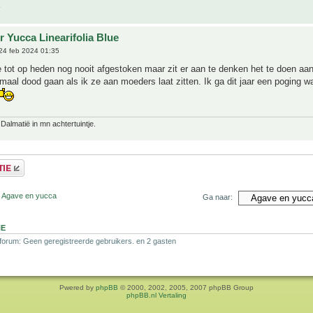
r Yucca Linearifolia Blue
24 feb 2024 01:35
 tot op heden nog nooit afgestoken maar zit er aan te denken het te doen aa
maal dood gaan als ik ze aan moeders laat zitten. Ik ga dit jaar een poging w
 Dalmatië in mn achtertuintje.
r Agave en yucca
Ga naar:
NE
 forum: Geen geregistreerde gebruikers. en 2 gasten
Pwered by
phpBB
© 2000, 2002, 2005, 2007 phpBB Group
phpBB.nl Vertaling