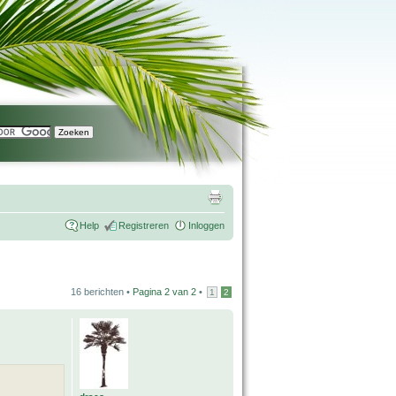
Help
Registreren
Inloggen
16 berichten •
Pagina
2
van
2
•
1
2