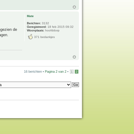
Mate
Berichten:
3132
Geregistreerd:
18 feb 2015 09:32
ngezien de
Woonplaats:
hoofddorp
agen.
371 bedankjes
16 berichten •
Pagina
2
van
2
•
1
2