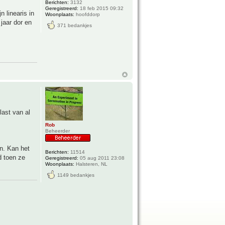
Berichten:
3132
Geregistreerd:
18 feb 2015 09:32
n linearis in
Woonplaats:
hoofddorp
 jaar dor en
371 bedankjes
 last van al
Rob
Beheerder
in. Kan het
Berichten:
11514
d toen ze
Geregistreerd:
05 aug 2011 23:08
Woonplaats:
Halsteren, NL
1149 bedankjes