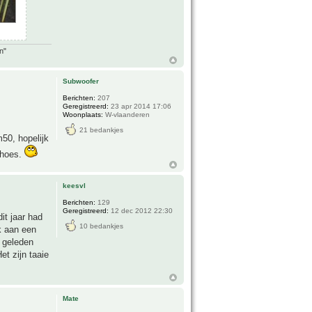
n"
Subwoofer
Berichten:
207
Geregistreerd:
23 apr 2014 17:06
Woonplaats:
W-vlaanderen
21 bedankjes
m50, hopelijk
mhoes.
keesvl
Berichten:
129
Geregistreerd:
12 dec 2012 22:30
it jaar had
10 bedankjes
ok aan een
r geleden
t zijn taaie
Mate