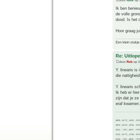
door
Mate
op 
Ik ben benieuw
de volle gron
dood. Is het 
Hoor graag jul
Een klein stukje
Re: Uitlope
door
Rob
op 2
Y. linearis is
die nattigheid
Y. linearis s
Ik heb er hie
zijn dat je z
eraf kwamen.
08/09, -14.7°C__14/15, - 3.6°
09/10, -10.0°C__15/16, - 5.9°
10/11, - 7.9°C__16/17, - 7.9°
11/12, -14.7°C__17/18, - 8.3°
12/13, - 7.9°C__18/19, - 7.5°C