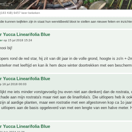
(183 KiB) 9457 keer bekeken
ie kunnen twijfelen zijn in staat hun wereldbeeld bloot te stellen aan nieuwe feiten en inzichte
r Yucca Linearifolia Blue
er
op 15 jul 2018 15:24
ooi bij!
opers rond de red star, hij zit van dit jaar in de volle grond, hoogte is zo'n +-2
sterker met leeftijd en kan ik hem deze winter doortrekken met een bescher
r Yucca Linearifolia Blue
 16 jul 2018 00:03
a lijkt me iets minder vorstgevoelig (nu even niet aan denken) dan de rostrata, d
chade aan mijn rostrata's maar niet aan de linarifolia's. Die uitlopers heb ik o
at zijn al aardige planten, maar een rostratie met een afgestorven kop ca 1o jaa
 uitlopers aan de basis opgeleverd van met een lengte van een halve meter. He
r Yucca Linearifolia Blue