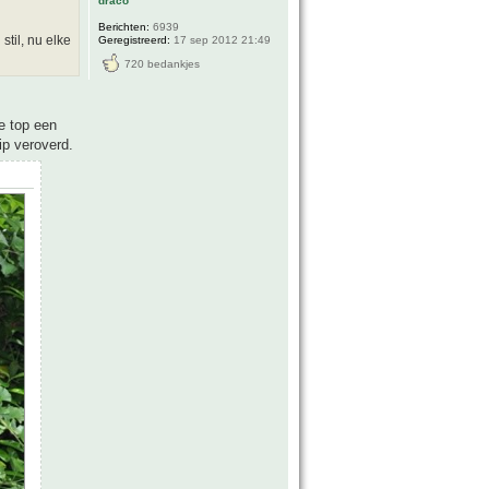
draco
Berichten:
6939
til, nu elke
Geregistreerd:
17 sep 2012 21:49
720 bedankjes
de top een
ip veroverd.