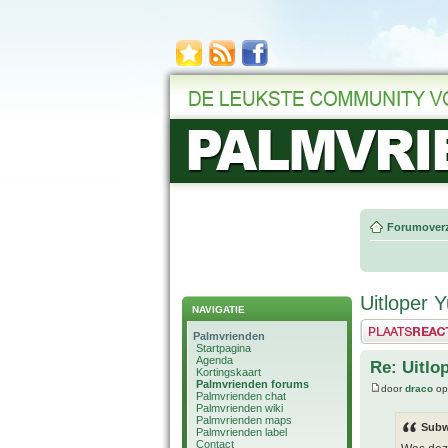
Forumoverz
Uitloper Y
NAVIGATIE
Plaats een reactie
Palmvrienden
Startpagina
Agenda
Re: Uitlo
Kortingskaart
Palmvrienden forums
door
draco
op 
Palmvrienden chat
Palmvrienden wiki
Palmvrienden maps
Subw
Palmvrienden label
Contact