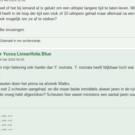
21 feb 2024 11:36
d of het bij iemand al is gelukt om een uitloper langere tijd te laten leven. Mij
d heeft in de loop der tijd een stuk of 10 uitlopers gehad maar allemaal na een
ook mogelijk om ze af te steken?
lie ervaringen.
 Dalmatië in mn achtertuintje.
r Yucca Linearifolia Blue
4 feb 2024 00:30
 in mijn beleving ook harder dan Y. rostrata. Y. rostrata heeft blijkbaar toch wat
.
cheuten doen het prima na afsteek Matko.
r ooit 2 scheuten aangehad, en die staan beide inmiddels alweer jaren in de tu
e te vroeg hebt afgestoken? Scheuten hier waren minstens een aantal jaren ou
C__20/21, -9.1°C
C__21/22, -5.2°C
C__21/22, -6.9°C
C__22/23, -7.1°C