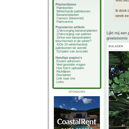
Was deze
Plantenlijsten
Palmbomen
Ik denk 
Winterharde palmbomen
Bananenplanten
week een
Canna's (bloemriet)
Palmvarens
Populairste artikels
1)
Verzorging bananenplanten
Lijkt mij een
2)
Verzorging van palmen
3)
Hoe een bananenplant
groeistoornis
beschermen in de winter?
4)
De 10 winterhardste
BIJLAGEN
palmbomen ter wereld
5)
Zaaien van avocado
Handige pagina's
Exoten adressen
Veel gestelde vragen
Hoe foto's uploaden
Richtlijnen
Disclaimer
Link naar ons
Links
SPONSORS