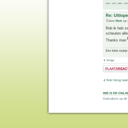
13/14, - 0.8°C__19/20, - 2.8°C
Re: Uitlope
door
Mate
op 
Rob ik heb ze
scheuten alle
Thanks man
Een klein stukje
Vorige
Plaats een reactie
Keer terug naa
WIE IS ER ONLI
Gebruikers op dit