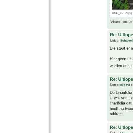
DSC_0022.jpg 
"Alleen mensen d
Re: Uitlope
door
Subwoof
Die staat er m
Hier geen uitl
worden deze 
Re: Uitlope
door
keesvl
op
De Linarifoli
ik wat vorsts
linarifolia d
heeft nu twee
rakkers.
Re: Uitlope