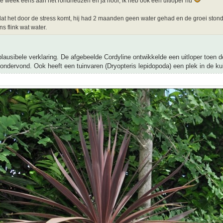
 week eens aan het rondneuzen en ja hoor, ik heb ook een uitloper nu
dat het door de stress komt, hij had 2 maanden geen water gehad en de groei stond s
s flink wat water.
 plausibele verklaring. De afgebeelde Cordyline ontwikkelde een uitloper toen 
 ondervond. Ook heeft een tuinvaren (Dryopteris lepidopoda) een plek in de ku