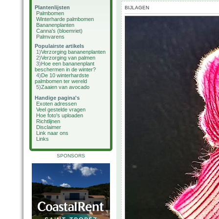
Plantenlijsten
BIJLAGEN
Palmbomen
Winterharde palmbomen
Bananenplanten
Canna's (bloemriet)
Palmvarens
Populairste artikels
1)
Verzorging bananenplanten
2)
Verzorging van palmen
3)
Hoe een bananenplant
beschermen in de winter?
4)
De 10 winterhardste
palmbomen ter wereld
5)
Zaaien van avocado
Handige pagina's
Exoten adressen
Veel gestelde vragen
Hoe foto's uploaden
Richtlijnen
Disclaimer
Link naar ons
Links
SPONSORS