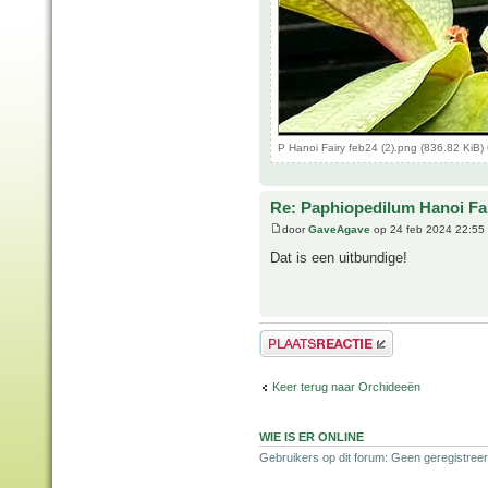
P Hanoi Fairy feb24 (2).png (836.82 KiB
Re: Paphiopedilum Hanoi Fa
door
GaveAgave
op 24 feb 2024 22:55
Dat is een uitbundige!
Plaats een reactie
Keer terug naar Orchideeën
WIE IS ER ONLINE
Gebruikers op dit forum: Geen geregistreer