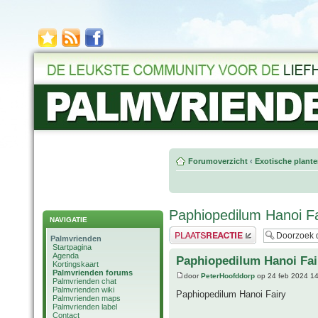
Forumoverzicht
‹
Exotische plant
Paphiopedilum Hanoi Fa
NAVIGATIE
Plaats een reactie
Palmvrienden
Startpagina
Agenda
Paphiopedilum Hanoi Fai
Kortingskaart
Palmvrienden forums
door
PeterHoofddorp
op 24 feb 2024 1
Palmvrienden chat
Palmvrienden wiki
Paphiopedilum Hanoi Fairy
Palmvrienden maps
Palmvrienden label
Contact