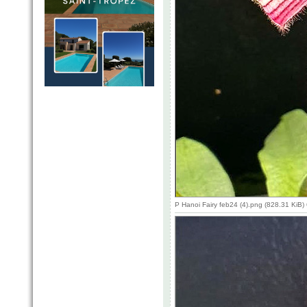
P Hanoi Fairy feb24 (4).png (828.31 KiB