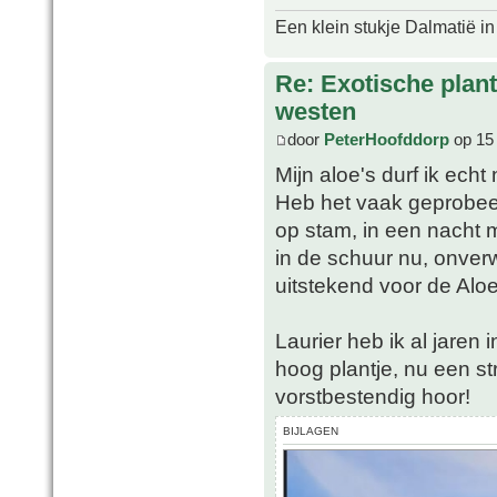
Een klein stukje Dalmatië in
Re: Exotische plan
westen
door
PeterHoofddorp
op 15 
Mijn aloe's durf ik echt 
Heb het vaak geprobee
op stam, in een nacht m
in de schuur nu, onverwa
uitstekend voor de Alo
Laurier heb ik al jaren 
hoog plantje, nu een s
vorstbestendig hoor!
BIJLAGEN