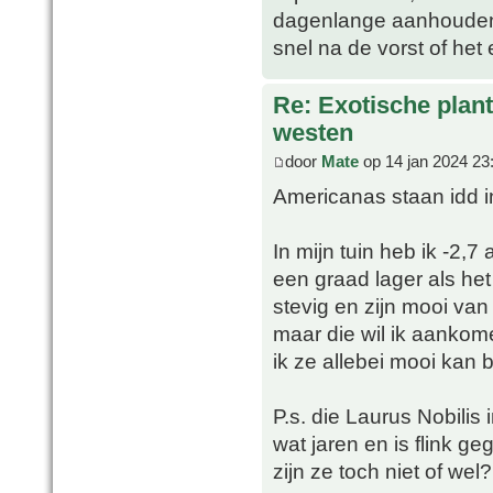
dagenlange aanhoudend li
snel na de vorst of het 
Re: Exotische plan
westen
door
Mate
op 14 jan 2024 23
Americanas staan idd in 
In mijn tuin heb ik -2
een graad lager als het
stevig en zijn mooi van
maar die wil ik aankom
ik ze allebei mooi kan 
P.s. die Laurus Nobilis 
wat jaren en is flink ge
zijn ze toch niet of wel?