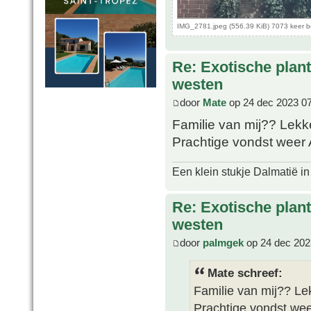
IMG_2781.jpeg (556.39 KiB) 7073 keer 
Re: Exotische plan
westen
door
Mate
op 24 dec 2023 0
Familie van mij?? Lek
Prachtige vondst weer
Een klein stukje Dalmatië in
Re: Exotische plan
westen
door
palmgek
op 24 dec 202
Mate schreef:
Familie van mij?? L
Prachtige vondst we