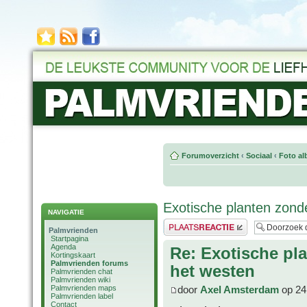
Forumoverzicht
‹
Sociaal
‹
Foto al
Exotische planten zond
NAVIGATIE
Plaats een reactie
Palmvrienden
Startpagina
Agenda
Re: Exotische pl
Kortingskaart
Palmvrienden forums
het westen
Palmvrienden chat
Palmvrienden wiki
Palmvrienden maps
door
Axel Amsterdam
op 24
Palmvrienden label
Contact