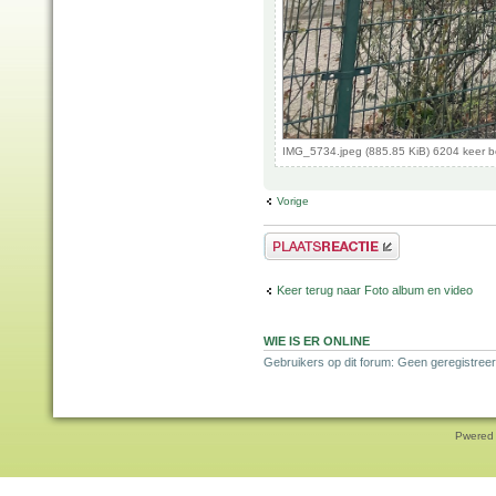
IMG_5734.jpeg (885.85 KiB) 6204 keer 
Vorige
Plaats een reactie
Keer terug naar Foto album en video
WIE IS ER ONLINE
Gebruikers op dit forum: Geen geregistree
Pwered