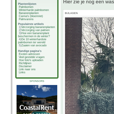
Hier zie je nog een wa
Plantenlijsten
Palmbomen
Winterharde palmbomen
Bananenplanten
BIJLAGEN
Canna's (bloemriet)
Palmvarens
Populairste artikels
1)
Verzorging bananenplanten
2)
Verzorging van palmen
3)
Hoe een bananenplant
beschermen in de winter?
4)
De 10 winterhardste
palmbomen ter wereld
5)
Zaaien van avocado
Handige pagina's
Exoten adressen
Veel gestelde vragen
Hoe foto's uploaden
Richtlijnen
Disclaimer
Link naar ons
Links
SPONSORS