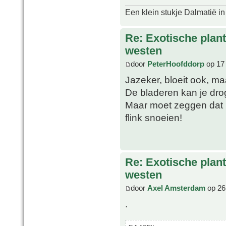
Een klein stukje Dalmatië in
Re: Exotische plan
westen
door
PeterHoofddorp
op 17 
Jazeker, bloeit ook, maa
De bladeren kan je dro
Maar moet zeggen dat 
flink snoeien!
Re: Exotische plan
westen
door
Axel Amsterdam
op 26
.