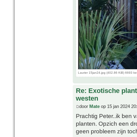
Laurier 15jan24.jpg (402.86 KiB) 6693 k
Re: Exotische plan
westen
door
Mate
op 15 jan 2024 20
Prachtig Peter..ik ben v
planten. Opzich een dr
geen probleem zijn toch