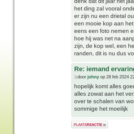
denk dat dit jaar het j
het ding zal vooral on
er zijn nu een drietal o
een mooie kop aan het 
eens een foto nemen en
hoe hij was net na aanp
zijn, de kop wel, een he
randen, dit is nu dus v
Re: iemand ervari
door
johny
op 28 feb 2024 2
hopelijk komt alles goe
alles zowat aan het ve
over te schalen van wo
sommige het moeilijk
Plaats een reactie