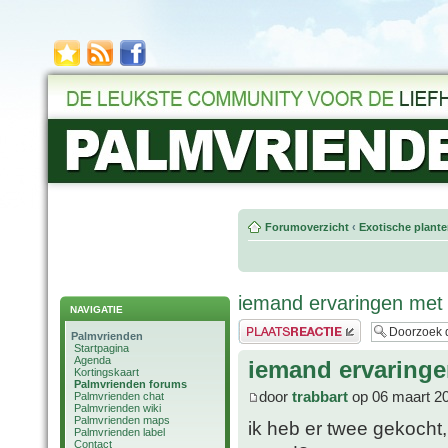
Forumoverzicht
‹
Exotische plant
iemand ervaringen me
NAVIGATIE
Plaats een reactie
Palmvrienden
Startpagina
Agenda
iemand ervaring
Kortingskaart
Palmvrienden forums
door
trabbart
op 06 maart 20
Palmvrienden chat
Palmvrienden wiki
Palmvrienden maps
ik heb er twee gekocht,
Palmvrienden label
Contact