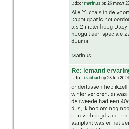
door
marinus
op 26 maart 2
Alle Yucca's in de voor
kapot gaat is het eerde
als 2 meter hoog Dasyl
hooguit een speciale z
duur is
Marinus
Re: iemand ervari
door
trabbart
op 28 feb 2024
ondertussen heb ikzelf e
winter verloren, er was 
de tweede had een 40c
dus, ik heb em nog noo
een verhoogd zand en k
aanplant was er het eers