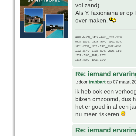
vol zand).
Als Y. faxioniana er op
over maken.
08/09, -14.7°C__14/15, - 3.6°C__20/21, -9.1°C
09/10, -10.0°C__15/16, - 5.9°C__21/22, -5.2°C
10/11, - 7.9°C__16/17, - 7.9°C__21/22, -6.9°C
11/12, -14.7°C__17/18, - 8.3°C__22/23, -7.1°C
12/13, - 7.9°C__18/19, - 7.5°C
13/14, - 0.8°C__19/20, - 2.8°C
Re: iemand ervari
door
trabbart
op 07 maart 2
ik heb ook een verhoog
bilzen omzoomd, dus het
het er goed in al een j
nu meer riskeren
Re: iemand ervari