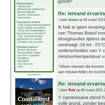
grond?
Plantenlijsten
Palmbomen
Winterharde palmbomen
Bananenplanten
Re: iemand ervarin
Canna's (bloemriet)
Palmvarens
door
draco
op 06 maart 2021
Populairste artikels
1)
Verzorging bananenplanten
Ik heb er geen ervari
2)
Verzorging van palmen
3)
Hoe een bananenplant
van Thomas Boeuf voor
beschermen in de winter?
4)
De 10 winterhardste
drooghouden tijdens d
palmbomen ter wereld
5)
Zaaien van avocado
verdraagt -18 tot - 23°C
Handige pagina's
onderscheiden van Y. c
Exoten adressen
Veel gestelde vragen
minimumtemperatuur van
Hoe foto's uploaden
Richtlijnen
Disclaimer
Link naar ons
"Alleen mensen die kunnen tw
Links
aan nieuwe feiten en inzich
SPONSORS
Re: iemand ervari
door
Rob
op 06 maart 2021 
Y. carnerosana stond 
volle grond, zonder bes