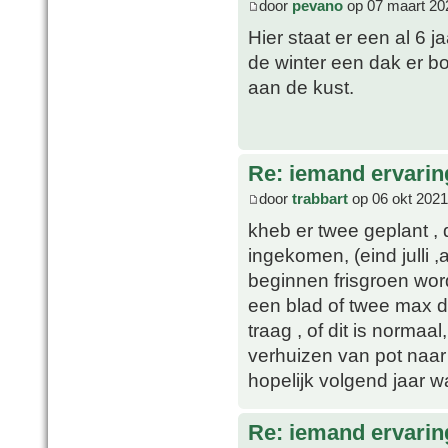
door
pevano
op 07 maart 20
Hier staat er een al 6 
de winter een dak er bo
aan de kust.
Re: iemand ervari
door
trabbart
op 06 okt 2021
kheb er twee geplant , 
ingekomen, (eind julli 
beginnen frisgroen wor
een blad of twee max d
traag , of dit is normaa
verhuizen van pot naar 
hopelijk volgend jaar wa
Re: iemand ervari