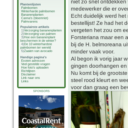
niet zo snel ontdekken 
Plantenlijsten
medewerker die er over 
Palmbomen
Winterharde palmbomen
Echt duidelijk werd het
Bananenplanten
Canna's (bloemriet)
Palmvarens
bestellijst! Ze had he
Populairste artikels
vergeten het zou om e
1)
Verzorging bananenplanten
2)
Verzorging van palmen
Forsteriana maar een a
3)
Hoe een bananenplant
beschermen in de winter?
bij de H. belmoreana ui
4)
De 10 winterhardste
palmbomen ter wereld
minder vaak voor.
5)
Zaaien van avocado
Handige pagina's
Al begon ik vorig jaar 
Exoten adressen
Veel gestelde vragen
gingen doorhangen en b
Hoe foto's uploaden
Richtlijnen
Nu komt bij de grootst
Disclaimer
Link naar ons
steel rood kleurt en we
Links
voor dan graag een bev
SPONSORS