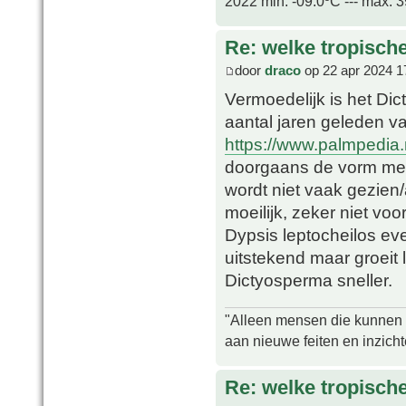
2022 min. -09.0ºC --- max. 
Re: welke tropisch
door
draco
op 22 apr 2024 1
Vermoedelijk is het Dic
aantal jaren geleden v
https://www.palmpedia
doorgaans de vorm met 
wordt niet vaak gezien/
moeilijk, zeker niet voo
Dypsis leptocheilos e
uitstekend maar groeit
Dictyosperma sneller.
"Alleen mensen die kunnen tw
aan nieuwe feiten en inzich
Re: welke tropisch