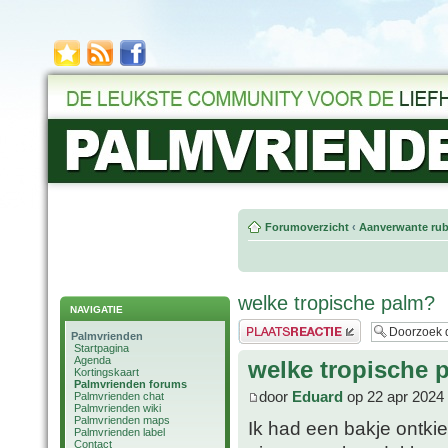
Forumoverzicht
‹
Aanverwante rub
welke tropische palm?
NAVIGATIE
Plaats een reactie
Palmvrienden
Startpagina
Agenda
welke tropische 
Kortingskaart
Palmvrienden forums
door
Eduard
op 22 apr 2024
Palmvrienden chat
Palmvrienden wiki
Palmvrienden maps
Ik had een bakje ontk
Palmvrienden label
Contact