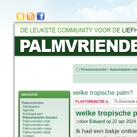
Forumoverzicht
‹
Aanverwante rub
welke tropische palm?
NAVIGATIE
Plaats een reactie
Palmvrienden
Startpagina
Agenda
welke tropische 
Kortingskaart
Palmvrienden forums
door
Eduard
op 22 apr 2024
Palmvrienden chat
Palmvrienden wiki
Palmvrienden maps
Ik had een bakje ontk
Palmvrienden label
Contact