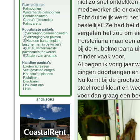
niet zo snel ontdekken 
Plantenlijsten
medewerker die er over 
Palmbomen
Winterharde palmbomen
Echt duidelijk werd het
Bananenplanten
Canna's (bloemriet)
Palmvarens
bestellijst! Ze had he
Populairste artikels
vergeten het zou om e
1)
Verzorging bananenplanten
2)
Verzorging van palmen
Forsteriana maar een a
3)
Hoe een bananenplant
beschermen in de winter?
bij de H. belmoreana ui
4)
De 10 winterhardste
palmbomen ter wereld
minder vaak voor.
5)
Zaaien van avocado
Handige pagina's
Al begon ik vorig jaar 
Exoten adressen
Veel gestelde vragen
gingen doorhangen en b
Hoe foto's uploaden
Richtlijnen
Nu komt bij de grootst
Disclaimer
Link naar ons
steel rood kleurt en we
Links
voor dan graag een bev
SPONSORS