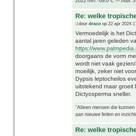
2022 min. -09.0ºC --- max. 
Re: welke tropisch
door
draco
op 22 apr 2024 1
Vermoedelijk is het Dic
aantal jaren geleden v
https://www.palmpedia
doorgaans de vorm met 
wordt niet vaak gezien/
moeilijk, zeker niet voo
Dypsis leptocheilos e
uitstekend maar groeit
Dictyosperma sneller.
"Alleen mensen die kunnen tw
aan nieuwe feiten en inzich
Re: welke tropisch