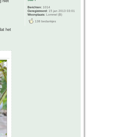
 niet
Berichten:
1014
Geregistreerd:
15 jan 2013 03:01
Woonplaats:
Lommel (B)
138 bedankjes
dat het