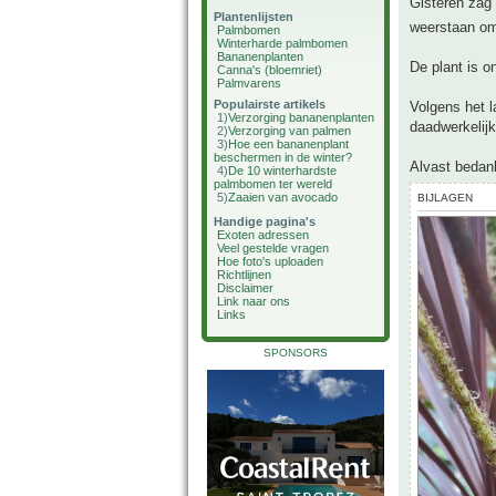
Gisteren zag 
Plantenlijsten
weerstaan om 
Palmbomen
Winterharde palmbomen
Bananenplanten
De plant is o
Canna's (bloemriet)
Palmvarens
Populairste artikels
Volgens het l
1)
Verzorging bananenplanten
daadwerkelij
2)
Verzorging van palmen
3)
Hoe een bananenplant
beschermen in de winter?
Alvast bedan
4)
De 10 winterhardste
palmbomen ter wereld
5)
Zaaien van avocado
BIJLAGEN
Handige pagina's
Exoten adressen
Veel gestelde vragen
Hoe foto's uploaden
Richtlijnen
Disclaimer
Link naar ons
Links
SPONSORS