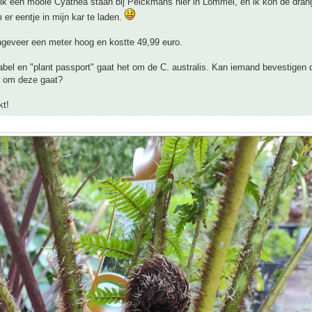
ik een mooie Cyathea staan bij Pelckmans hier in Lommel, en ik kon de drang
er eentje in mijn kar te laden.
ngeveer een meter hoog en kostte 49,99 euro.
abel en "plant passport" gaat het om de C. australis. Kan iemand bevestigen 
k om deze gaat?
kt!