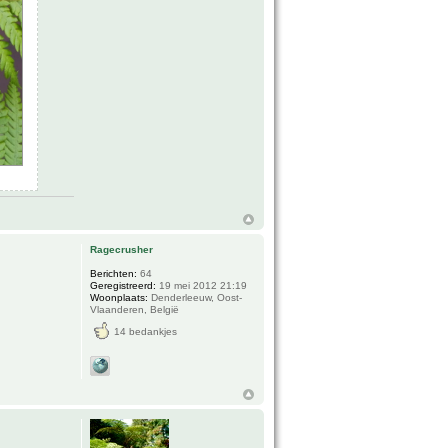
Ragecrusher
Berichten:
64
Geregistreerd:
19 mei 2012 21:19
Woonplaats:
Denderleeuw, Oost-
Vlaanderen, België
14 bedankjes