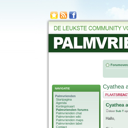
Forumoverz
Cyathea a
NAVIGATIE
Plaats een reactie
Palmvrienden
Startpagina
Agenda
Cyathea a
Kortingskaart
Palmvrienden forums
door
Sub T
op
Palmvrienden chat
Palmvrienden wiki
Hallo,
Palmvrienden maps
Palmvrienden label
Contact