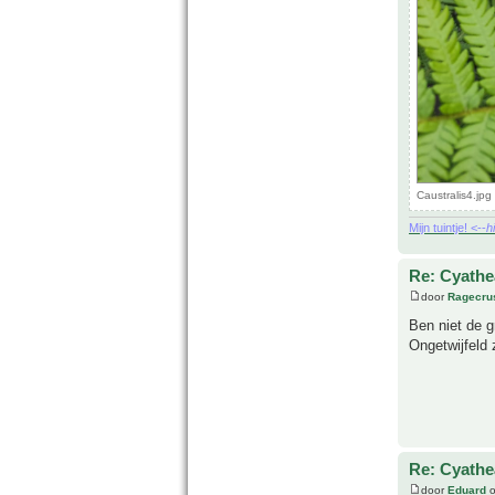
Caustralis4.jp
Mijn tuintje! <--
h
Re: Cyathe
door
Ragecru
Ben niet de g
Ongetwijfeld 
Re: Cyathe
door
Eduard
o