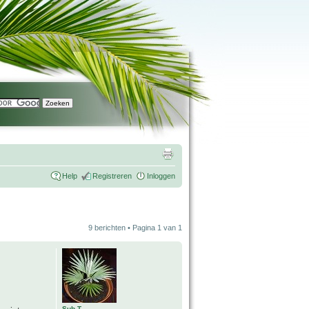
Help
Registreren
Inloggen
9 berichten • Pagina
1
van
1
Sub T