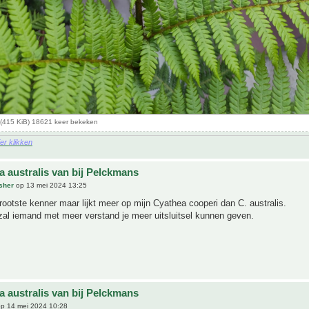
g (415 KiB) 18621 keer bekeken
ier klikken
a australis van bij Pelckmans
sher
op 13 mei 2024 13:25
rootste kenner maar lijkt meer op mijn Cyathea cooperi dan C. australis.
zal iemand met meer verstand je meer uitsluitsel kunnen geven.
a australis van bij Pelckmans
p 14 mei 2024 10:28